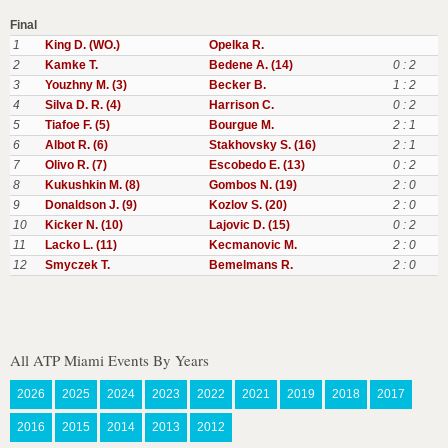
Final
1
King D. (WO.)
Opelka R.
2
Kamke T.
Bedene A. (14)
0 : 2
3
Youzhny M. (3)
Becker B.
1 : 2
4
Silva D. R. (4)
Harrison C.
0 : 2
5
Tiafoe F. (5)
Bourgue M.
2 : 1
6
Albot R. (6)
Stakhovsky S. (16)
2 : 1
7
Olivo R. (7)
Escobedo E. (13)
0 : 2
8
Kukushkin M. (8)
Gombos N. (19)
2 : 0
9
Donaldson J. (9)
Kozlov S. (20)
2 : 0
10
Kicker N. (10)
Lajovic D. (15)
0 : 2
11
Lacko L. (11)
Kecmanovic M.
2 : 0
12
Smyczek T.
Bemelmans R.
2 : 0
All ATP Miami Events By Years
2026
2025
2024
2023
2022
2021
2019
2018
2017
2016
2015
2014
2013
2012