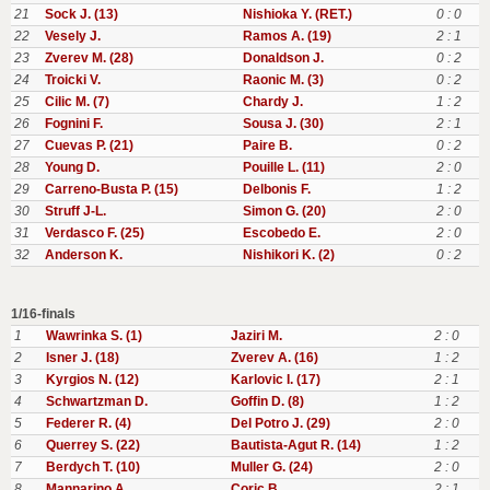
21
Sock J. (13)
Nishioka Y. (RET.)
0 : 0
22
Vesely J.
Ramos A. (19)
2 : 1
23
Zverev M. (28)
Donaldson J.
0 : 2
24
Troicki V.
Raonic M. (3)
0 : 2
25
Cilic M. (7)
Chardy J.
1 : 2
26
Fognini F.
Sousa J. (30)
2 : 1
27
Cuevas P. (21)
Paire B.
0 : 2
28
Young D.
Pouille L. (11)
2 : 0
29
Carreno-Busta P. (15)
Delbonis F.
1 : 2
30
Struff J-L.
Simon G. (20)
2 : 0
31
Verdasco F. (25)
Escobedo E.
2 : 0
32
Anderson K.
Nishikori K. (2)
0 : 2
1/16-finals
1
Wawrinka S. (1)
Jaziri M.
2 : 0
2
Isner J. (18)
Zverev A. (16)
1 : 2
3
Kyrgios N. (12)
Karlovic I. (17)
2 : 1
4
Schwartzman D.
Goffin D. (8)
1 : 2
5
Federer R. (4)
Del Potro J. (29)
2 : 0
6
Querrey S. (22)
Bautista-Agut R. (14)
1 : 2
7
Berdych T. (10)
Muller G. (24)
2 : 0
8
Mannarino A.
Coric B.
2 : 1