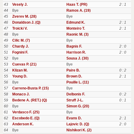
43
Vesely J.
Haas T. (PR)
2 : 1
44
Bye
Ramos A. (19)
45
Zverev M. (28)
Bye
46
Donaldson J. (Q)
Edmund K.
2 : 1
47
Troicki V.
Monteiro T.
2 : 1
48
Bye
Raonic M. (3)
49
Cilic M. (7)
Bye
50
Chardy J.
Bagnis F.
2 : 0
51
Fognini F.
Harrison R.
2 : 0
52
Bye
Sousa J. (30)
53
Cuevas P. (21)
Bye
54
Klizan M.
Paire B.
0 : 2
55
Young D.
Brown D.
2 : 1
56
Bye
Pouille L. (11)
57
Carreno-Busta P. (15)
Bye
58
Monaco J.
Delbonis F.
0 : 2
59
Bedene A. (RET.) (Q)
Struff J-L.
0 : 1
60
Bye
Simon G. (20)
61
Verdasco F. (25)
Bye
62
Escobedo E. (Q)
Evans D.
2 : 1
63
Anderson K.
Lajovic D. (Q)
2 : 0
64
Bye
Nishikori K. (2)