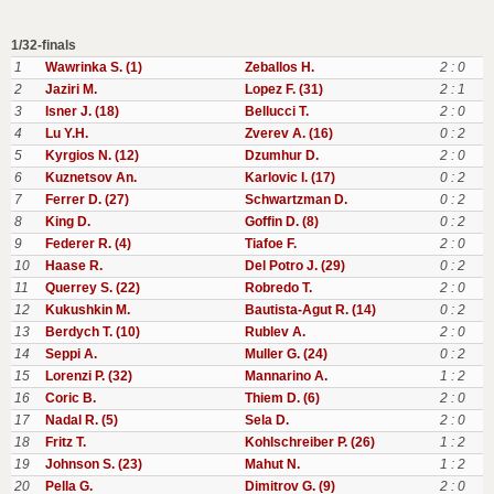
1/32-finals
1
Wawrinka S. (1)
Zeballos H.
2 : 0
2
Jaziri M.
Lopez F. (31)
2 : 1
3
Isner J. (18)
Bellucci T.
2 : 0
4
Lu Y.H.
Zverev A. (16)
0 : 2
5
Kyrgios N. (12)
Dzumhur D.
2 : 0
6
Kuznetsov An.
Karlovic I. (17)
0 : 2
7
Ferrer D. (27)
Schwartzman D.
0 : 2
8
King D.
Goffin D. (8)
0 : 2
9
Federer R. (4)
Tiafoe F.
2 : 0
10
Haase R.
Del Potro J. (29)
0 : 2
11
Querrey S. (22)
Robredo T.
2 : 0
12
Kukushkin M.
Bautista-Agut R. (14)
0 : 2
13
Berdych T. (10)
Rublev A.
2 : 0
14
Seppi A.
Muller G. (24)
0 : 2
15
Lorenzi P. (32)
Mannarino A.
1 : 2
16
Coric B.
Thiem D. (6)
2 : 0
17
Nadal R. (5)
Sela D.
2 : 0
18
Fritz T.
Kohlschreiber P. (26)
1 : 2
19
Johnson S. (23)
Mahut N.
1 : 2
20
Pella G.
Dimitrov G. (9)
2 : 0