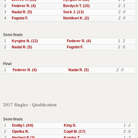
2
Federer R. (4)
Berdych T. (10)
2 : 1
3
Nadal R. (5)
Sock J. (13)
2 : 0
4
Fognini F.
Nishikori K. (2)
2 : 0
Semi-finals
1
Kyrgios N. (12)
Federer R. (4)
1 : 2
2
Nadal R. (5)
Fognini F.
2 : 0
Final
1
Federer R. (4)
Nadal R. (5)
2 : 0
2017 Singles - Qualification
Semi-finals
1
Dodig I. (Alt)
King D.
1 : 2
2
Opelka R.
Copil M. (17)
2 : 0
3
Herbert P. (2)
Kamke T.
1 : 2