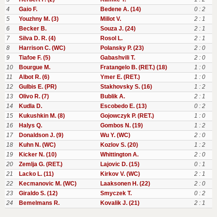
4
Gaio F.
Bedene A. (14)
0 : 2
5
Youzhny M. (3)
Millot V.
2 : 1
6
Becker B.
Souza J. (24)
2 : 1
7
Silva D. R. (4)
Rosol L.
2 : 1
8
Harrison C. (WC)
Polansky P. (23)
2 : 0
9
Tiafoe F. (5)
Gabashvili T.
2 : 0
10
Bourgue M.
Fratangelo B. (RET.) (18)
1 : 0
11
Albot R. (6)
Ymer E. (RET.)
1 : 0
12
Gulbis E. (PR)
Stakhovsky S. (16)
1 : 2
13
Olivo R. (7)
Bublik A.
2 : 1
14
Kudla D.
Escobedo E. (13)
0 : 2
15
Kukushkin M. (8)
Gojowczyk P. (RET.)
1 : 0
16
Halys Q.
Gombos N. (19)
1 : 2
17
Donaldson J. (9)
Wu Y. (WC)
2 : 0
18
Kuhn N. (WC)
Kozlov S. (20)
1 : 2
19
Kicker N. (10)
Whittington A.
2 : 0
20
Zemlja G. (RET.)
Lajovic D. (15)
0 : 1
21
Lacko L. (11)
Kirkov V. (WC)
2 : 1
22
Kecmanovic M. (WC)
Laaksonen H. (22)
2 : 0
23
Giraldo S. (12)
Smyczek T.
0 : 2
24
Bemelmans R.
Kovalik J. (21)
2 : 1