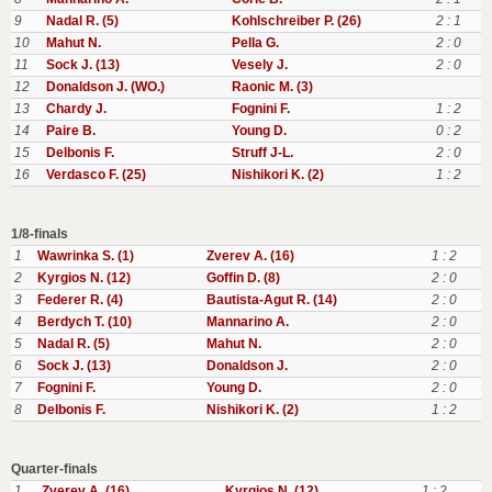
9
Nadal R. (5)
Kohlschreiber P. (26)
2 : 1
10
Mahut N.
Pella G.
2 : 0
11
Sock J. (13)
Vesely J.
2 : 0
12
Donaldson J. (WO.)
Raonic M. (3)
13
Chardy J.
Fognini F.
1 : 2
14
Paire B.
Young D.
0 : 2
15
Delbonis F.
Struff J-L.
2 : 0
16
Verdasco F. (25)
Nishikori K. (2)
1 : 2
1/8-finals
1
Wawrinka S. (1)
Zverev A. (16)
1 : 2
2
Kyrgios N. (12)
Goffin D. (8)
2 : 0
3
Federer R. (4)
Bautista-Agut R. (14)
2 : 0
4
Berdych T. (10)
Mannarino A.
2 : 0
5
Nadal R. (5)
Mahut N.
2 : 0
6
Sock J. (13)
Donaldson J.
2 : 0
7
Fognini F.
Young D.
2 : 0
8
Delbonis F.
Nishikori K. (2)
1 : 2
Quarter-finals
1
Zverev A. (16)
Kyrgios N. (12)
1 : 2