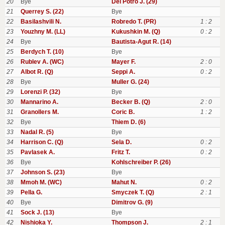
20
Bye
Del Potro J. (29)
21
Querrey S. (22)
Bye
22
Basilashvili N.
Robredo T. (PR)
1 : 2
23
Youzhny M. (LL)
Kukushkin M. (Q)
0 : 2
24
Bye
Bautista-Agut R. (14)
25
Berdych T. (10)
Bye
26
Rublev A. (WC)
Mayer F.
2 : 0
27
Albot R. (Q)
Seppi A.
0 : 2
28
Bye
Muller G. (24)
29
Lorenzi P. (32)
Bye
30
Mannarino A.
Becker B. (Q)
2 : 0
31
Granollers M.
Coric B.
1 : 2
32
Bye
Thiem D. (6)
33
Nadal R. (5)
Bye
34
Harrison C. (Q)
Sela D.
0 : 2
35
Pavlasek A.
Fritz T.
0 : 2
36
Bye
Kohlschreiber P. (26)
37
Johnson S. (23)
Bye
38
Mmoh M. (WC)
Mahut N.
0 : 2
39
Pella G.
Smyczek T. (Q)
2 : 1
40
Bye
Dimitrov G. (9)
41
Sock J. (13)
Bye
42
Nishioka Y.
Thompson J.
2 : 1