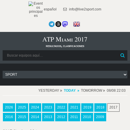
español
info@live2sport.com
ATP Miami 2017
resultados, clasificaciones
YESTERDAY
TODAY
TOMORROW
08/08 22:03
2026
2025
2024
2023
2022
2021
2019
2018
2017
2016
2015
2014
2013
2012
2011
2010
2009