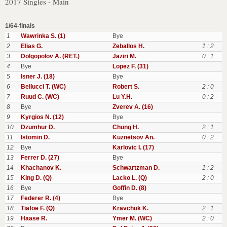
2017 Singles - Main
1/64-finals
1
Wawrinka S. (1)
Bye
2
Elias G.
Zeballos H.
1 : 2
3
Dolgopolov A. (RET.)
Jaziri M.
0 : 1
4
Bye
Lopez F. (31)
5
Isner J. (18)
Bye
6
Bellucci T. (WC)
Robert S.
2 : 0
7
Ruud C. (WC)
Lu Y.H.
0 : 2
8
Bye
Zverev A. (16)
9
Kyrgios N. (12)
Bye
10
Dzumhur D.
Chung H.
2 : 1
11
Istomin D.
Kuznetsov An.
0 : 2
12
Bye
Karlovic I. (17)
13
Ferrer D. (27)
Bye
14
Khachanov K.
Schwartzman D.
1 : 2
15
King D. (Q)
Lacko L. (Q)
2 : 0
16
Bye
Goffin D. (8)
17
Federer R. (4)
Bye
18
Tiafoe F. (Q)
Kravchuk K.
2 : 1
19
Haase R.
Ymer M. (WC)
2 : 0