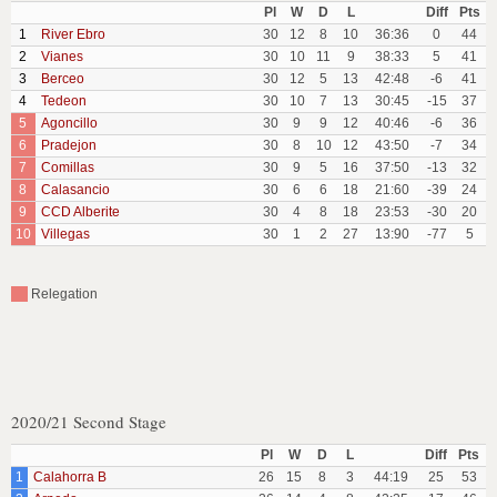
Pl
W
D
L
Diff
Pts
1
River Ebro
30
12
8
10
36:36
0
44
2
Vianes
30
10
11
9
38:33
5
41
3
Berceo
30
12
5
13
42:48
-6
41
4
Tedeon
30
10
7
13
30:45
-15
37
5
Agoncillo
30
9
9
12
40:46
-6
36
6
Pradejon
30
8
10
12
43:50
-7
34
7
Comillas
30
9
5
16
37:50
-13
32
8
Calasancio
30
6
6
18
21:60
-39
24
9
CCD Alberite
30
4
8
18
23:53
-30
20
10
Villegas
30
1
2
27
13:90
-77
5
Relegation
2020/21 Second Stage
Pl
W
D
L
Diff
Pts
1
Calahorra B
26
15
8
3
44:19
25
53