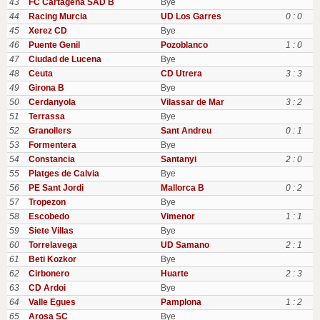
43
FC Cartagena SAD B
Bye
44
Racing Murcia
UD Los Garres
0 : 0
45
Xerez CD
Bye
46
Puente Genil
Pozoblanco
1 : 0
47
Ciudad de Lucena
Bye
48
Ceuta
CD Utrera
3 : 3
49
Girona B
Bye
50
Cerdanyola
Vilassar de Mar
3 : 2
51
Terrassa
Bye
52
Granollers
Sant Andreu
0 : 1
53
Formentera
Bye
54
Constancia
Santanyi
2 : 0
55
Platges de Calvia
Bye
56
PE Sant Jordi
Mallorca B
0 : 2
57
Tropezon
Bye
58
Escobedo
Vimenor
1 : 1
59
Siete Villas
Bye
60
Torrelavega
UD Samano
2 : 1
61
Beti Kozkor
Bye
62
Cirbonero
Huarte
2 : 3
63
CD Ardoi
Bye
64
Valle Egues
Pamplona
1 : 2
65
Arosa SC
Bye