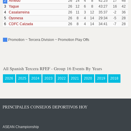
2
Arnedo
26
14
4
8
42:25
17
46
3
Yague
26
12
6
8
43:27
16
42
4
Casalarreina
26
11
3
12
35:37
-2
36
5
Oyonesa
26
8
4
14
29:34
-5
28
6
CDFC Calzada
26
8
4
14
34:41
-7
28
Promotion ~ Tercera Division ~ Promotion Play Offs
All Spanish Tercera RFEF - Group 16 Events By Years
2026
2025
2024
2023
2022
2021
2020
2019
2018
PRINCIPALES CONSEJOS DEPORTIVOS HOY
ASEAN Championship