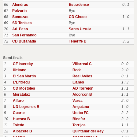
66
Alondras
Estradense
0 : 1
67
Polvorin
Bye
68
Somozas
CD Choco
1 : 0
69
SD Tenisca
Bye
70
Atl. Paso
Santa Ursula
1 : 1
71
San Fernando
Bye
72
CD Buzanada
Tenerife B
3 : 2
Semi-finals
1
CF Intercity
Villarreal C
0 : 0
2
Ilicitano
Roda
2 : 0
3
EI San Martin
Real Aviles
0 : 1
4
L'Entregu
Llanes
1 : 3
5
CD Mostoles
AD Torrejon
1 : 1
6
Moratalaz
Alcorcon B
1 : 1
7
Alfaro
Varea
2 : 0
8
UD Logrones B
Anguiano
1 : 0
9
Cuarte
Utebo FC
2 : 2
10
Huesca B
Binefar
3 : 2
11
Toledo
Torrijos
1 : 1
12
Albacete B
Quintanar del Rey
0 : 1