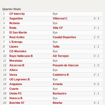
Quarter-finals
1
CF Intercity
Bye
2
Saguntino
Villarreal C
0 : 3
3
Ilicitano
Bye
4
Roda
Silla CF
2 : 1
5
EI San Martin
Bye
6
Real Aviles
Caudal Deportivo
2 : 0
7
L'Entregu
Bye
8
Llanes
Tuilla
1 : 1
9
CD Mostoles
Bye
10
Rayo Vallecano B
AD Torrejon
0 : 1
11
Moratalaz
Bye
12
Alcorcon B
Pozuelo de Alarcon
1 : 0
13
Alfaro
Bye
14
Varea
Calahorra B
2 : 1
15
UD Logrones B
Bye
16
Anguiano
Arnedo
0 : 0
17
Cuarte
Bye
18
Utebo FC
Barbastro
1 : 1
19
Huesca B
Bye
20
Belchite 97
Binefar
0 : 1