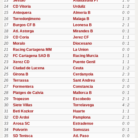
13
Sestao
Anaitasuna FT
1 : 0
14
CD Vitoria
Urduliz
1 : 2
15
Antequera
Almeria B
0 : 0
16
Torredonjimeno
Malaga B
1 : 3
17
Burgos CF B
Leonesa B
2 : 1
18
Atl. Astorga
Mirandes B
0 : 1
19
CD Coria
Jerez CF
1 : 1
20
Moralo
Diocesano
0 : 1
21
Racing Cartagena MM
La Union
0 : 0
22
FC Cartagena SAD B
Racing Murcia
1 : 1
23
Xerez CD
Puente Genil
1 : 1
24
Ciudad de Lucena
Ceuta
1 : 2
25
Girona B
Cerdanyola
2 : 3
26
Terrassa
Sant Andreu
0 : 1
27
Formentera
Constancia
2 : 0
28
Platges de Calvia
Mallorca B
0 : 1
29
Tropezon
Escobedo
2 : 1
30
Siete Villas
Torrelavega
4 : 2
31
Beti Kozkor
Huarte
1 : 1
32
CD Ardoi
Pamplona
2 : 1
33
Arosa SC
Estradense
0 : 0
34
Polvorin
Somozas
0 : 1
35
SD Tenisca
Atl. Paso
0 : 0