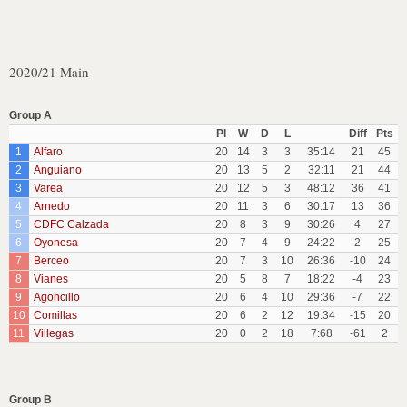
2020/21 Main
Group A
Pl
W
D
L
Diff
Pts
1
Alfaro
20
14
3
3
35:14
21
45
2
Anguiano
20
13
5
2
32:11
21
44
3
Varea
20
12
5
3
48:12
36
41
4
Arnedo
20
11
3
6
30:17
13
36
5
CDFC Calzada
20
8
3
9
30:26
4
27
6
Oyonesa
20
7
4
9
24:22
2
25
7
Berceo
20
7
3
10
26:36
-10
24
8
Vianes
20
5
8
7
18:22
-4
23
9
Agoncillo
20
6
4
10
29:36
-7
22
10
Comillas
20
6
2
12
19:34
-15
20
11
Villegas
20
0
2
18
7:68
-61
2
Group B