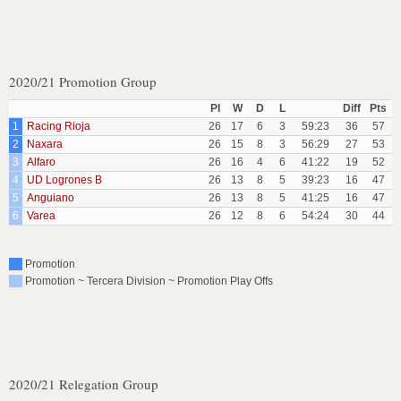
2020/21 Promotion Group
Pl
W
D
L
Diff
Pts
1
Racing Rioja
26
17
6
3
59:23
36
57
2
Naxara
26
15
8
3
56:29
27
53
3
Alfaro
26
16
4
6
41:22
19
52
4
UD Logrones B
26
13
8
5
39:23
16
47
5
Anguiano
26
13
8
5
41:25
16
47
6
Varea
26
12
8
6
54:24
30
44
Promotion
Promotion ~ Tercera Division ~ Promotion Play Offs
2020/21 Relegation Group