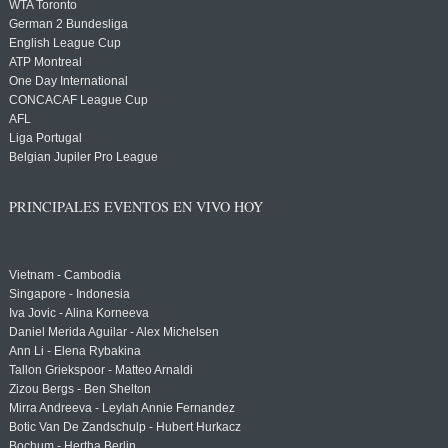
WTA Toronto
German 2 Bundesliga
English League Cup
ATP Montreal
One Day International
CONCACAF League Cup
AFL
Liga Portugal
Belgian Jupiler Pro League
PRINCIPALES EVENTOS EN VIVO HOY
Vietnam - Cambodia
Singapore - Indonesia
Iva Jovic - Alina Korneeva
Daniel Merida Aguilar - Alex Michelsen
Ann Li - Elena Rybakina
Tallon Griekspoor - Matteo Arnaldi
Zizou Bergs - Ben Shelton
Mirra Andreeva - Leylah Annie Fernandez
Botic Van De Zandschulp - Hubert Hurkacz
Bochum - Hertha Berlin