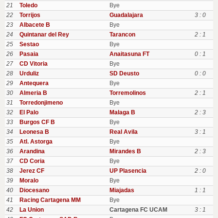
21
Toledo
Bye
22
Torrijos
Guadalajara
3 : 0
23
Albacete B
Bye
24
Quintanar del Rey
Tarancon
2 : 1
25
Sestao
Bye
26
Pasaia
Anaitasuna FT
0 : 1
27
CD Vitoria
Bye
28
Urduliz
SD Deusto
0 : 0
29
Antequera
Bye
30
Almeria B
Torremolinos
2 : 1
31
Torredonjimeno
Bye
32
El Palo
Malaga B
2 : 3
33
Burgos CF B
Bye
34
Leonesa B
Real Avila
3 : 1
35
Atl. Astorga
Bye
36
Arandina
Mirandes B
2 : 3
37
CD Coria
Bye
38
Jerez CF
UP Plasencia
2 : 0
39
Moralo
Bye
40
Diocesano
Miajadas
1 : 1
41
Racing Cartagena MM
Bye
42
La Union
Cartagena FC UCAM
3 : 1