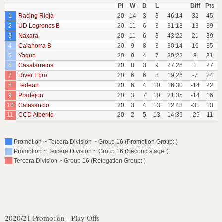
Pl
W
D
L
Diff
Pts
1
Racing Rioja
20
14
3
3
46:14
32
45
2
UD Logrones B
20
11
6
3
31:18
13
39
3
Naxara
20
11
6
3
43:22
21
39
4
Calahorra B
20
9
8
3
30:14
16
35
5
Yague
20
9
4
7
30:22
8
31
6
Casalarreina
20
8
3
9
27:26
1
27
7
River Ebro
20
6
6
8
19:26
-7
24
8
Tedeon
20
6
4
10
16:30
-14
22
9
Pradejon
20
3
7
10
21:35
-14
16
10
Calasancio
20
3
4
13
12:43
-31
13
11
CCD Alberite
20
2
5
13
14:39
-25
11
Promotion ~ Tercera Division ~ Group 16 (Promotion Group: )
Promotion ~ Tercera Division ~ Group 16 (Second stage: )
Tercera Division ~ Group 16 (Relegation Group: )
2020/21 Promotion - Play Offs