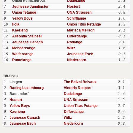
6
Union Remich/Bous
Dudelange
2 : 3
7
Jeunesse Junglinster
Hostert
2 : 4
8
Union Tetange
UNA Strassen
0 : 8
9
Yellow Boys
Schifflange
1 : 0
10
Fola
Union Titus Petange
1 : 3
11
Kaerjeng
Marisca Mersch
2 : 1
12
Alisontia Steinsel
Differdange
0 : 1
13
Jeunesse Canach
Rodange
2 : 0
14
Mondercange
Wiltz
1 : 6
15
Walferdange
Jeunesse Esch
0 : 1
16
Rumelange
Niedercorn
1 : 3
1/8-finals
1
Lintgen
The Belval Belvaux
2 : 1
2
Racing Luxembourg
Victoria Rosport
3 : 1
3
Bastendorf
Dudelange
1 : 4
4
Hostert
UNA Strassen
1 : 2
5
Yellow Boys
Union Titus Petange
2 : 7
6
Kaerjeng
Differdange
0 : 4
7
Jeunesse Canach
Wiltz
1 : 2
8
Jeunesse Esch
Niedercorn
0 : 3