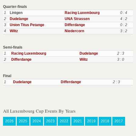
Quarter-finals
1
Lintgen
Racing Luxembourg
0 : 4
2
Dudelange
UNA Strassen
4 : 2
3
Union Titus Petange
Differdange
0 : 2
4
Wiltz
Niedercorn
3 : 2
Semi-finals
1
Racing Luxembourg
Dudelange
2 : 3
2
Differdange
Wiltz
3 : 0
Final
1
Dudelange
Differdange
2 : 3
All Luxembourg Cup Events By Years
2026
2025
2024
2023
2022
2021
2019
2018
2017