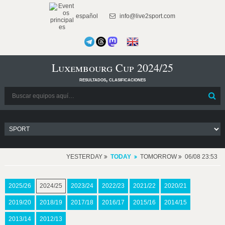
español
info@live2sport.com
Luxembourg Cup 2024/25
resultados, clasificaciones
YESTERDAY
TODAY
TOMORROW
06/08 23:53
2025/26
2024/25
2023/24
2022/23
2021/22
2020/21
2019/20
2018/19
2017/18
2016/17
2015/16
2014/15
2013/14
2012/13