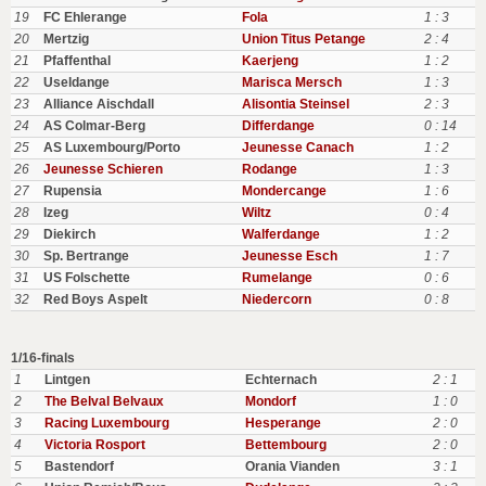
19
FC Ehlerange
Fola
1 : 3
20
Mertzig
Union Titus Petange
2 : 4
21
Pfaffenthal
Kaerjeng
1 : 2
22
Useldange
Marisca Mersch
1 : 3
23
Alliance Aischdall
Alisontia Steinsel
2 : 3
24
AS Colmar-Berg
Differdange
0 : 14
25
AS Luxembourg/Porto
Jeunesse Canach
1 : 2
26
Jeunesse Schieren
Rodange
1 : 3
27
Rupensia
Mondercange
1 : 6
28
Izeg
Wiltz
0 : 4
29
Diekirch
Walferdange
1 : 2
30
Sp. Bertrange
Jeunesse Esch
1 : 7
31
US Folschette
Rumelange
0 : 6
32
Red Boys Aspelt
Niedercorn
0 : 8
1/16-finals
1
Lintgen
Echternach
2 : 1
2
The Belval Belvaux
Mondorf
1 : 0
3
Racing Luxembourg
Hesperange
2 : 0
4
Victoria Rosport
Bettembourg
2 : 0
5
Bastendorf
Orania Vianden
3 : 1