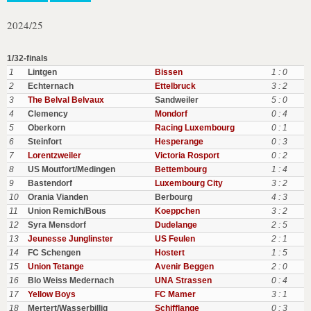
2024/25
1/32-finals
1
Lintgen
Bissen
1 : 0
2
Echternach
Ettelbruck
3 : 2
3
The Belval Belvaux
Sandweiler
5 : 0
4
Clemency
Mondorf
0 : 4
5
Oberkorn
Racing Luxembourg
0 : 1
6
Steinfort
Hesperange
0 : 3
7
Lorentzweiler
Victoria Rosport
0 : 2
8
US Moutfort/Medingen
Bettembourg
1 : 4
9
Bastendorf
Luxembourg City
3 : 2
10
Orania Vianden
Berbourg
4 : 3
11
Union Remich/Bous
Koeppchen
3 : 2
12
Syra Mensdorf
Dudelange
2 : 5
13
Jeunesse Junglinster
US Feulen
2 : 1
14
FC Schengen
Hostert
1 : 5
15
Union Tetange
Avenir Beggen
2 : 0
16
Blo Weiss Medernach
UNA Strassen
0 : 4
17
Yellow Boys
FC Mamer
3 : 1
18
Mertert/Wasserbillig
Schifflange
0 : 3