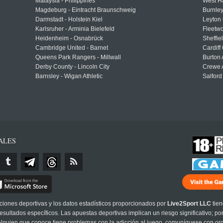
Malaysia - Philippines
West H
Magdeburg - Eintracht Braunschweig
Burnley
Darmstadt - Holstein Kiel
Leyton 
Karlsruher - Arminia Bielefeld
Fleetwo
Heidenheim - Osnabrück
Sheffi
Cambridge United - Barnet
Cardiff
Queens Park Rangers - Millwall
Burton 
Derby County - Lincoln City
Crewe A
Barnsley - Wigan Athletic
Salford
ALES
cciones deportivas y los datos estadísticos proporcionados por
Live2Sport LLC
tien
sultados específicos. Las apuestas deportivas implican un riesgo significativo; po
 alguien que conoce tiene problemas con la adicción al juego, comuníquese con or