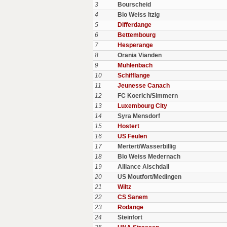
3
Bourscheid
4
Blo Weiss Itzig
5
Differdange
6
Bettembourg
7
Hesperange
8
Orania Vianden
9
Muhlenbach
10
Schifflange
11
Jeunesse Canach
12
FC Koerich/Simmern
13
Luxembourg City
14
Syra Mensdorf
15
Hostert
16
US Feulen
17
Mertert/Wasserbillig
18
Blo Weiss Medernach
19
Alliance Aischdall
20
US Moutfort/Medingen
21
Wiltz
22
CS Sanem
23
Rodange
24
Steinfort