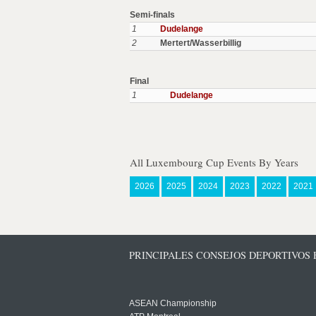
Semi-finals
1
Dudelange
2
Mertert/Wasserbillig
Final
1
Dudelange
All Luxembourg Cup Events By Years
2026
2025
2024
2023
2022
2021
PRINCIPALES CONSEJOS DEPORTIVOS
ASEAN Championship