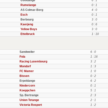
Useldange
6 : 1
Rumelange
0 : 1
AS Colmar-Berg
4 : 0
Esch
0 : 1
Berbourg
3 : 0
Kaerjeng
0 : 6
Yellow Boys
3 : 0
Ettelbruck
1 : 10
Sandweiler
6 : 0
Fola
1 : 16
Racing Luxembourg
3 : 2
Mondorf
1 : 3
FC Mamer
1 : 0
Bissen
0 : 2
Erpeldange
6 : 2
Niedercorn
0 : 1
Koeppchen
5 : 1
Sp. Bertrange
2 : 3
Union Tetange
2 : 1
Victoria Rosport
1 : 2