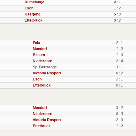
Rumelange
4 : 1
Esch
1 : 2
Kaerjeng
5 : 0
Ettelbruck
0 : 2
Fola
2 : 1
Mondorf
1 : 2
Bissen
1 : 0
Niedercorn
2 : 4
Sp. Bertrange
3 : 1
Victoria Rosport
0 : 2
Esch
2 : 1
Ettelbruck
0 : 1
Mondorf
3 : 2
Niedercorn
0 : 3
Victoria Rosport
2 : 0
Ettelbruck
1 : 2