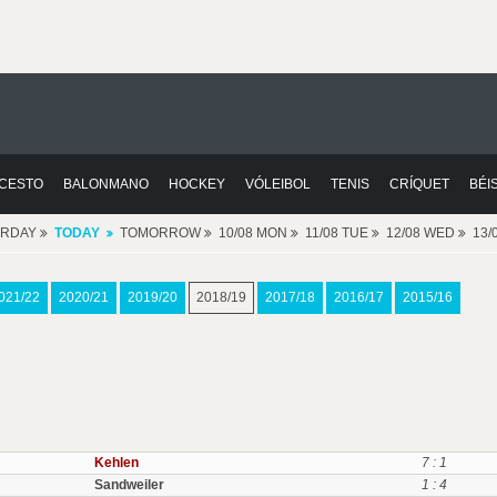
CESTO
BALONMANO
HOCKEY
VÓLEIBOL
TENIS
CRÍQUET
BÉI
ERDAY
TODAY
TOMORROW
10/08 MON
11/08 TUE
12/08 WED
13/
021/22
2020/21
2019/20
2018/19
2017/18
2016/17
2015/16
Kehlen
7 : 1
Sandweiler
1 : 4