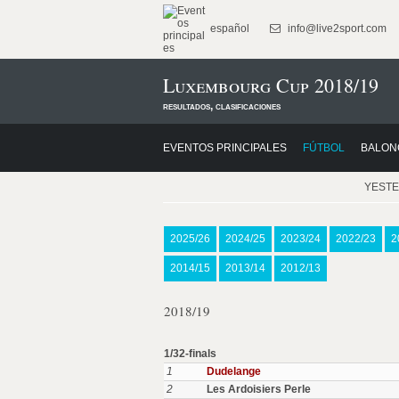
español
info@live2sport.com
Luxembourg Cup 2018/19
resultados, clasificaciones
EVENTOS PRINCIPALES
FÚTBOL
BALON
YEST
2025/26
2024/25
2023/24
2022/23
2
2014/15
2013/14
2012/13
2018/19
1/32-finals
1
Dudelange
2
Les Ardoisiers Perle