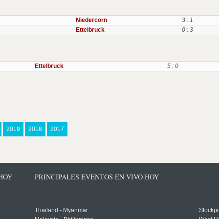
Niedercorn
3 : 1
Ettelbruck
0 : 3
Ettelbruck
5 : 0
2019
2018
2017
 HOY
PRINCIPALES EVENTOS EN VIVO HOY
Thailand - Myanmar
Stockpo