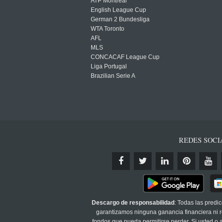
ATP Montreal
English League Cup
German 2 Bundesliga
WTA Toronto
AFL
MLS
CONCACAF League Cup
Liga Portugal
Brazilian Serie A
REDES SOCI
Descargo de responsabilidad
: Todas las predi
garantizamos ninguna ganancia financiera ni re
fondos que pueda permitirse perder. Si usted o