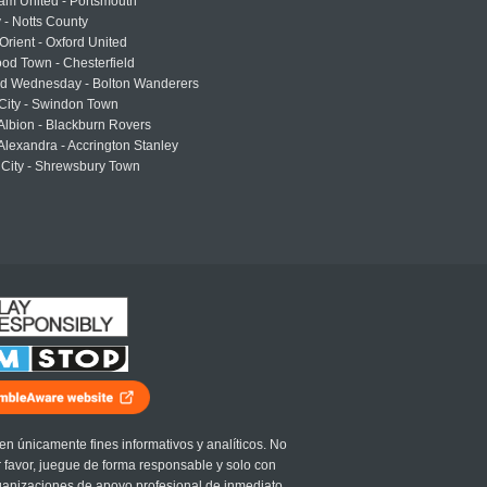
am United - Portsmouth
 - Notts County
Orient - Oxford United
od Town - Chesterfield
eld Wednesday - Bolton Wanderers
 City - Swindon Town
Albion - Blackburn Rovers
lexandra - Accrington Stanley
 City - Shrewsbury Town
en únicamente fines informativos y analíticos. No
r favor, juegue de forma responsable y solo con
ganizaciones de apoyo profesional de inmediato.