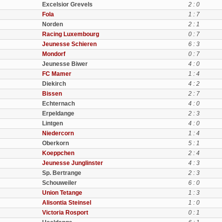
Excelsior Grevels
2 : 0
Fola
1 : 7
Norden
2 : 1
Racing Luxembourg
0 : 7
Jeunesse Schieren
6 : 3
Mondorf
0 : 7
Jeunesse Biwer
4 : 0
FC Mamer
1 : 4
Diekirch
4 : 2
Bissen
2 : 7
Echternach
4 : 0
Erpeldange
2 : 3
Lintgen
4 : 0
Niedercorn
1 : 4
Oberkorn
5 : 1
Koeppchen
2 : 4
Jeunesse Junglinster
4 : 3
Sp. Bertrange
2 : 3
Schouweiler
6 : 0
Union Tetange
1 : 3
Alisontia Steinsel
1 : 0
Victoria Rosport
0 : 1