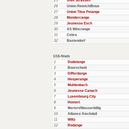
25
UNA Strassen
26
Union Remich/Bous
27
Union Titus Petange
28
Mondercange
29
Jeunesse Esch
30
AS Wincrange
31
Cebra
32
Bastendorf
1/16-finals
1
Dudelange
2
Bourscheid
3
Differdange
4
Hesperange
5
Muhlenbach
6
Jeunesse Canach
7
Luxembourg City
8
Hostert
9
Mertert/Wasserbillig
10
Alliance Aischdall
11
Wiltz
12
Rodange