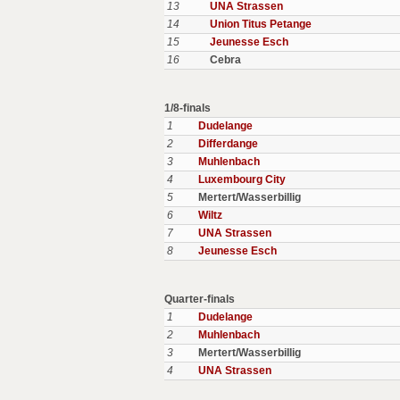
13
UNA Strassen
14
Union Titus Petange
15
Jeunesse Esch
16
Cebra
1/8-finals
1
Dudelange
2
Differdange
3
Muhlenbach
4
Luxembourg City
5
Mertert/Wasserbillig
6
Wiltz
7
UNA Strassen
8
Jeunesse Esch
Quarter-finals
1
Dudelange
2
Muhlenbach
3
Mertert/Wasserbillig
4
UNA Strassen