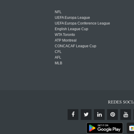
NFL
UEFA Europa League
UEFA Europa Conference League
English League Cup
WTA Toronto
ATP Montreal
CONCACAF League Cup
CFL
AFL
MLB
REDES SOCI