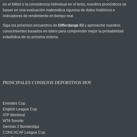
en el fútbol o la consistencia individual en el tenis, nuestros pronósticos se
basan en una evaluación matemática rigurosa de datos históricos e
indicadores de rendimiento en tiempo real.
Siga los próximos encuentros de
Differdange 03
y aproveche nuestros
conocimientos basados en datos para comprender mejor la probabilidad
estadística de su próxima victoria.
PRINCIPALES CONSEJOS DEPORTIVOS HOY
Emirates Cup
English League Cup
ATP Montreal
WTA Toronto
German 2 Bundesliga
CONCACAF League Cup