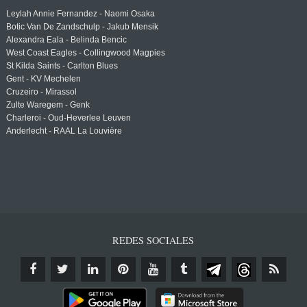
Leylah Annie Fernandez - Naomi Osaka
Botic Van De Zandschulp - Jakub Mensik
Alexandra Eala - Belinda Bencic
West Coast Eagles - Collingwood Magpies
St Kilda Saints - Carlton Blues
Gent - KV Mechelen
Cruzeiro - Mirassol
Zulte Waregem - Genk
Charleroi - Oud-Heverlee Leuven
Anderlecht - RAAL La Louvière
REDES SOCIALES