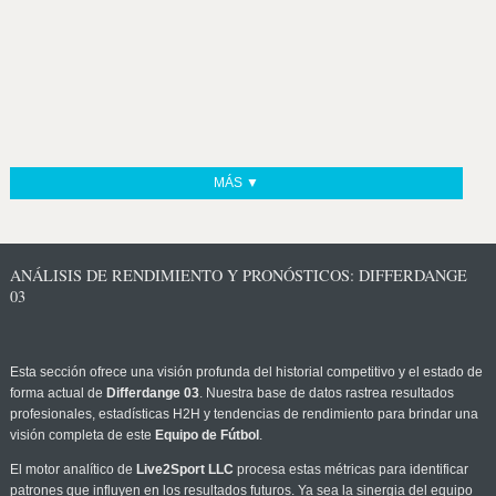
MÁS ▼
ANÁLISIS DE RENDIMIENTO Y PRONÓSTICOS: DIFFERDANGE
03
Esta sección ofrece una visión profunda del historial competitivo y el estado de
forma actual de
Differdange 03
. Nuestra base de datos rastrea resultados
profesionales, estadísticas H2H y tendencias de rendimiento para brindar una
visión completa de este
Equipo de Fútbol
.
El motor analítico de
Live2Sport LLC
procesa estas métricas para identificar
patrones que influyen en los resultados futuros. Ya sea la sinergia del equipo