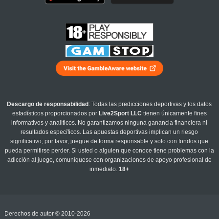
Descargo de responsabilidad
: Todas las predicciones deportivas y los datos
estadísticos proporcionados por
Live2Sport LLC
tienen únicamente fines
informativos y analíticos. No garantizamos ninguna ganancia financiera ni
resultados específicos. Las apuestas deportivas implican un riesgo
significativo; por favor, juegue de forma responsable y solo con fondos que
pueda permitirse perder. Si usted o alguien que conoce tiene problemas con la
adicción al juego, comuníquese con organizaciones de apoyo profesional de
inmediato.
18+
Derechos de autor © 2010-2026