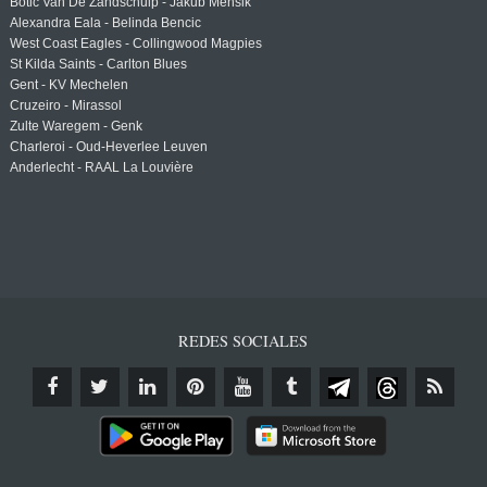
Botic Van De Zandschulp - Jakub Mensik
Alexandra Eala - Belinda Bencic
West Coast Eagles - Collingwood Magpies
St Kilda Saints - Carlton Blues
Gent - KV Mechelen
Cruzeiro - Mirassol
Zulte Waregem - Genk
Charleroi - Oud-Heverlee Leuven
Anderlecht - RAAL La Louvière
REDES SOCIALES