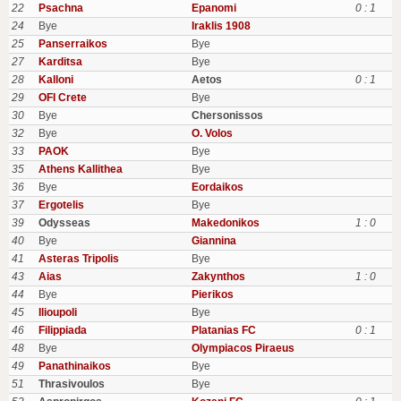
22
Psachna
Epanomi
0 : 1
24
Bye
Iraklis 1908
25
Panserraikos
Bye
27
Karditsa
Bye
28
Kalloni
Aetos
0 : 1
29
OFI Crete
Bye
30
Bye
Chersonissos
32
Bye
O. Volos
33
PAOK
Bye
35
Athens Kallithea
Bye
36
Bye
Eordaikos
37
Ergotelis
Bye
39
Odysseas
Makedonikos
1 : 0
40
Bye
Giannina
41
Asteras Tripolis
Bye
43
Aias
Zakynthos
1 : 0
44
Bye
Pierikos
45
Ilioupoli
Bye
46
Filippiada
Platanias FC
0 : 1
48
Bye
Olympiacos Piraeus
49
Panathinaikos
Bye
51
Thrasivoulos
Bye