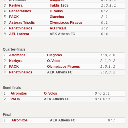
3
Kerkyra
Iraklis 1908
1 : 0
,
1 : 1
4
Panserraikos
O. Volos
0 : 2
5
PAOK
Giannina
2 : 1
6
Asteras Tripolis
Olympiacos Piraeus
0 : 1
7
Panathinaikos
AO Trikala
3 : 2
8
AEL Larissa
AEK Athens FC
0 : 4
Quarter-finals
1
Atromitos
Diagoras
1 : 0
,
2 : 0
2
Kerkyra
O. Volos
2 : 1
,
0 : 2
3
PAOK
Olympiacos Piraeus
1 : 0
,
1 : 1
4
Panathinaikos
AEK Athens FC
3 : 2
,
0 : 2
Semi-finals
1
Atromitos
O. Volos
0 : 0
,
2 : 1
2
PAOK
AEK Athens FC
0 : 1
,
0 : 0
Final
1
Atromitos
AEK Athens FC
0 : 3