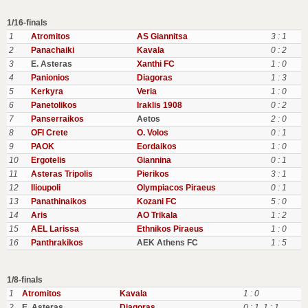
1/16-finals
1
Atromitos
AS Giannitsa
3 : 1
2
Panachaiki
Kavala
0 : 2
3
E. Asteras
Xanthi FC
1 : 0
4
Panionios
Diagoras
1 : 3
5
Kerkyra
Veria
1 : 0
6
Panetolikos
Iraklis 1908
0 : 2
7
Panserraikos
Aetos
2 : 0
8
OFI Crete
O. Volos
0 : 1
9
PAOK
Eordaikos
1 : 0
10
Ergotelis
Giannina
0 : 1
11
Asteras Tripolis
Pierikos
3 : 1
12
Ilioupoli
Olympiacos Piraeus
0 : 1
13
Panathinaikos
Kozani FC
5 : 0
14
Aris
AO Trikala
1 : 2
15
AEL Larissa
Ethnikos Piraeus
1 : 0
16
Panthrakikos
AEK Athens FC
1 : 5
1/8-finals
1
Atromitos
Kavala
1 : 0
2
E. Asteras
Diagoras
0 : 1
,
1 : 1