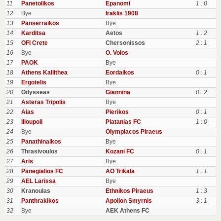
11
Panetolikos
Epanomi
1 : 0
12
Bye
Iraklis 1908
13
Panserraikos
Bye
14
Karditsa
Aetos
1 : 2
15
OFI Crete
Chersonissos
2 : 1
16
Bye
O. Volos
17
PAOK
Bye
18
Athens Kallithea
Eordaikos
0 : 1
19
Ergotelis
Bye
20
Odysseas
Giannina
0 : 2
21
Asteras Tripolis
Bye
22
Aias
Pierikos
0 : 1
23
Ilioupoli
Platanias FC
1 : 0
24
Bye
Olympiacos Piraeus
25
Panathinaikos
Bye
26
Thrasivoulos
Kozani FC
0 : 1
27
Aris
Bye
28
Panegialios FC
AO Trikala
1 : 1
29
AEL Larissa
Bye
30
Kranoulas
Ethnikos Piraeus
1 : 3
31
Panthrakikos
Apollon Smyrnis
3 : 1
32
Bye
AEK Athens FC