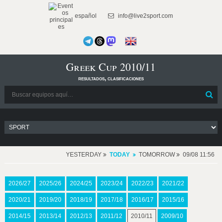
español
info@live2sport.com
Greek Cup 2010/11
resultados, clasificaciones
YESTERDAY
TODAY
TOMORROW
09/08 11:56
2026/27
2025/26
2024/25
2023/24
2022/23
2021/22
2020/21
2019/20
2018/19
2017/18
2016/17
2015/16
2014/15
2013/14
2012/13
2011/12
2010/11
2009/10