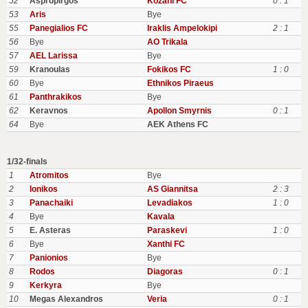
52
Aspropirgos
Kozani FC
0 : 1
53
Aris
Bye
55
Panegialios FC
Iraklis Ampelokipi
2 : 1
56
Bye
AO Trikala
57
AEL Larissa
Bye
59
Kranoulas
Fokikos FC
1 : 0
60
Bye
Ethnikos Piraeus
61
Panthrakikos
Bye
62
Keravnos
Apollon Smyrnis
0 : 1
64
Bye
AEK Athens FC
1/32-finals
1
Atromitos
Bye
2
Ionikos
AS Giannitsa
2 : 3
3
Panachaiki
Levadiakos
1 : 0
4
Bye
Kavala
5
E. Asteras
Paraskevi
1 : 0
6
Bye
Xanthi FC
7
Panionios
Bye
8
Rodos
Diagoras
0 : 1
9
Kerkyra
Bye
10
Megas Alexandros
Veria
0 : 1