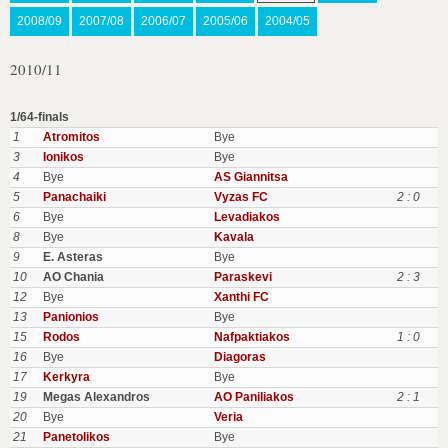
2008/09
2007/08
2006/07
2005/06
2004/05
2010/11
1/64-finals
1
Atromitos
Bye
3
Ionikos
Bye
4
Bye
AS Giannitsa
5
Panachaiki
Vyzas FC
2 : 0
6
Bye
Levadiakos
8
Bye
Kavala
9
E. Asteras
Bye
10
AO Chania
Paraskevi
2 : 3
12
Bye
Xanthi FC
13
Panionios
Bye
15
Rodos
Nafpaktiakos
1 : 0
16
Bye
Diagoras
17
Kerkyra
Bye
19
Megas Alexandros
AO Paniliakos
2 : 1
20
Bye
Veria
21
Panetolikos
Bye