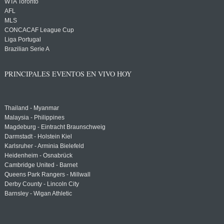
WTA Toronto
AFL
MLS
CONCACAF League Cup
Liga Portugal
Brazilian Serie A
PRINCIPALES EVENTOS EN VIVO HOY
Thailand - Myanmar
Malaysia - Philippines
Magdeburg - Eintracht Braunschweig
Darmstadt - Holstein Kiel
Karlsruher - Arminia Bielefeld
Heidenheim - Osnabrück
Cambridge United - Barnet
Queens Park Rangers - Millwall
Derby County - Lincoln City
Barnsley - Wigan Athletic