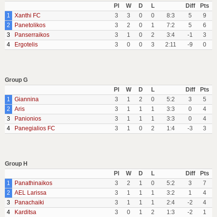
Pl
W
D
L
Diff
Pts
1
Xanthi FC
3
3
0
0
8:3
5
9
2
Panetolikos
3
2
0
1
7:2
5
6
3
Panserraikos
3
1
0
2
3:4
-1
3
4
Ergotelis
3
0
0
3
2:11
-9
0
Group G
Pl
W
D
L
Diff
Pts
1
Giannina
3
1
2
0
5:2
3
5
2
Aris
3
1
1
1
3:3
0
4
3
Panionios
3
1
1
1
3:3
0
4
4
Panegialios FC
3
1
0
2
1:4
-3
3
Group H
Pl
W
D
L
Diff
Pts
1
Panathinaikos
3
2
1
0
5:2
3
7
2
AEL Larissa
3
1
1
1
3:2
1
4
3
Panachaiki
3
1
1
1
2:4
-2
4
4
Karditsa
3
0
1
2
1:3
-2
1