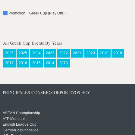
Promotion ~ Greek Cup (Play Offs: )
All Greek Cup Events By Years
2026
2025
2024
2023
2022
2021
2020
2019
2018
2017
2016
2015
2014
2013
PRINCIPALES CONSEJOS DEPORTIVOS HOY
ASEAN Championship
ATP Montreal
English League Cup
German 2 Bundesliga