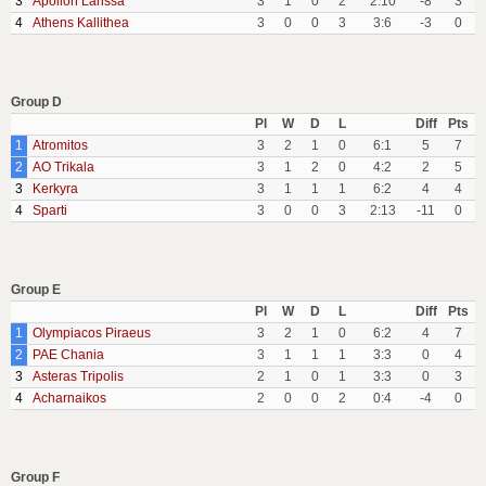
3
Apollon Larissa
3
1
0
2
2:10
-8
3
4
Athens Kallithea
3
0
0
3
3:6
-3
0
Group D
Pl
W
D
L
Diff
Pts
1
Atromitos
3
2
1
0
6:1
5
7
2
AO Trikala
3
1
2
0
4:2
2
5
3
Kerkyra
3
1
1
1
6:2
4
4
4
Sparti
3
0
0
3
2:13
-11
0
Group E
Pl
W
D
L
Diff
Pts
1
Olympiacos Piraeus
3
2
1
0
6:2
4
7
2
PAE Chania
3
1
1
1
3:3
0
4
3
Asteras Tripolis
2
1
0
1
3:3
0
3
4
Acharnaikos
2
0
0
2
0:4
-4
0
Group F