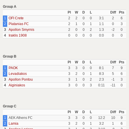
Group A
Pl
W
D
L
Diff
Pts
1
OFI Crete
2
2
0
0
3:1
2
6
2
Platanias FC
2
1
0
1
1:1
0
3
3
Apollon Smyrnis
2
0
0
2
1:3
-2
0
4
Iraklis 1908
0
0
0
0
0:0
0
0
Group B
Pl
W
D
L
Diff
Pts
1
PAOK
3
3
0
0
8:1
7
9
2
Levadiakos
3
2
0
1
8:3
5
6
3
Apollon Pontou
3
1
0
2
2:3
-1
3
4
Aiginiakos
3
0
0
3
0:11
-11
0
Group C
Pl
W
D
L
Diff
Pts
1
AEK Athens FC
3
3
0
0
12:2
10
9
2
Lamia
3
2
0
1
3:2
1
6