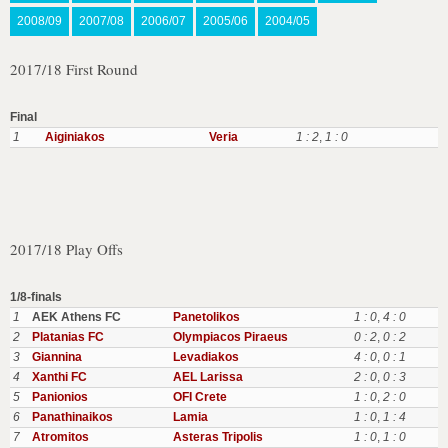
2008/09
2007/08
2006/07
2005/06
2004/05
2017/18 First Round
Final
1
Aiginiakos
Veria
1 : 2
,
1 : 0
2017/18 Play Offs
1/8-finals
1
AEK Athens FC
Panetolikos
1 : 0
,
4 : 0
2
Platanias FC
Olympiacos Piraeus
0 : 2
,
0 : 2
3
Giannina
Levadiakos
4 : 0
,
0 : 1
4
Xanthi FC
AEL Larissa
2 : 0
,
0 : 3
5
Panionios
OFI Crete
1 : 0
,
2 : 0
6
Panathinaikos
Lamia
1 : 0
,
1 : 4
7
Atromitos
Asteras Tripolis
1 : 0
,
1 : 0