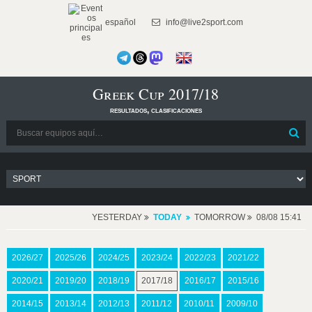
español
info@live2sport.com
Greek Cup 2017/18
resultados, clasificaciones
YESTERDAY
TODAY
TOMORROW
08/08 15:41
2026/27
2025/26
2024/25
2023/24
2022/23
2021/22
2020/21
2019/20
2018/19
2017/18
2016/17
2015/16
2014/15
2013/14
2012/13
2011/12
2010/11
2009/10