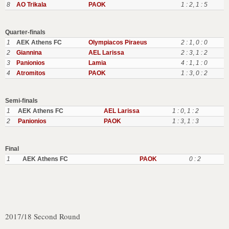
8
AO Trikala
PAOK
1 : 2
,
1 : 5
Quarter-finals
1
AEK Athens FC
Olympiacos Piraeus
2 : 1
,
0 : 0
2
Giannina
AEL Larissa
2 : 3
,
1 : 2
3
Panionios
Lamia
4 : 1
,
1 : 0
4
Atromitos
PAOK
1 : 3
,
0 : 2
Semi-finals
1
AEK Athens FC
AEL Larissa
1 : 0
,
1 : 2
2
Panionios
PAOK
1 : 3
,
1 : 3
Final
1
AEK Athens FC
PAOK
0 : 2
2017/18 Second Round