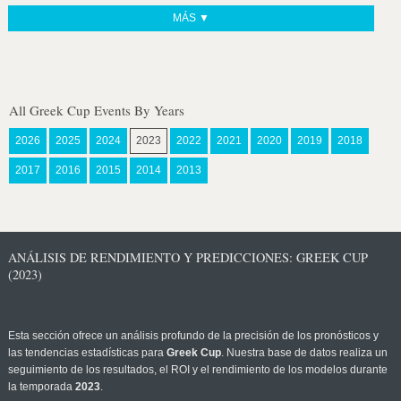
MÁS ▼
All Greek Cup Events By Years
2026
2025
2024
2023
2022
2021
2020
2019
2018
2017
2016
2015
2014
2013
ANÁLISIS DE RENDIMIENTO Y PREDICCIONES: GREEK CUP
(2023)
Esta sección ofrece un análisis profundo de la precisión de los pronósticos y
las tendencias estadísticas para
Greek Cup
. Nuestra base de datos realiza un
seguimiento de los resultados, el ROI y el rendimiento de los modelos durante
la temporada
2023
.