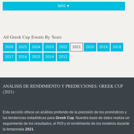
MÁS ▼
All Greek Cup Events By Years
2026
2025
2024
2023
2022
2021
2020
2019
2018
2017
2016
2015
2014
2013
ANÁLISIS DE RENDIMIENTO Y PREDICCIONES: GREEK CUP
(2021)
Esta sección ofrece un análisis profundo de la precisión de los pronósticos y
las tendencias estadísticas para
Greek Cup
. Nuestra base de datos realiza un
seguimiento de los resultados, el ROI y el rendimiento de los modelos durante
la temporada
2021
.