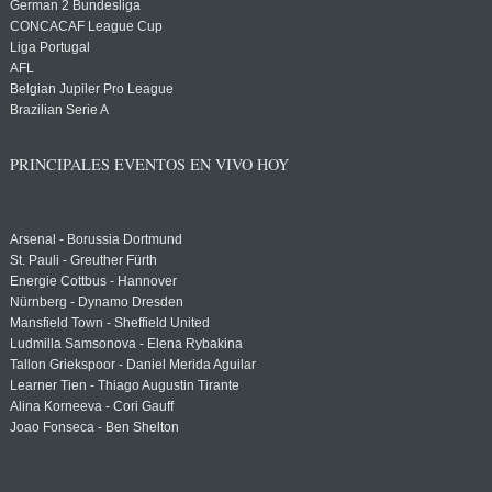
German 2 Bundesliga
CONCACAF League Cup
Liga Portugal
AFL
Belgian Jupiler Pro League
Brazilian Serie A
PRINCIPALES EVENTOS EN VIVO HOY
Arsenal - Borussia Dortmund
St. Pauli - Greuther Fürth
Energie Cottbus - Hannover
Nürnberg - Dynamo Dresden
Mansfield Town - Sheffield United
Ludmilla Samsonova - Elena Rybakina
Tallon Griekspoor - Daniel Merida Aguilar
Learner Tien - Thiago Augustin Tirante
Alina Korneeva - Cori Gauff
Joao Fonseca - Ben Shelton