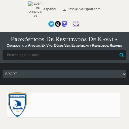
español
info@live2sport.com
Pronósticos De Resultados De Kavala
Consejos para Apostar, En Vivo, Dónde Ver, Estadísticas y Resultados, Resumen