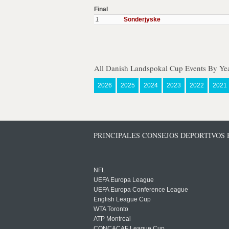
Final
1
Sonderjyske
All Danish Landspokal Cup Events By Ye
2026
2025
2024
2023
2022
2021
PRINCIPALES CONSEJOS DEPORTIVOS
NFL
UEFA Europa League
UEFA Europa Conference League
English League Cup
WTA Toronto
ATP Montreal
CONCACAF League Cup