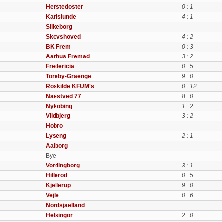
Herstedoster
0 : 1
Karlslunde
4 : 1
Silkeborg
Skovshoved
4 : 2
BK Frem
0 : 3
Aarhus Fremad
3 : 2
Fredericia
0 : 5
Toreby-Graenge
9 : 0
Roskilde KFUM's
0 : 12
Naestved 77
8 : 0
Nykobing
1 : 2
Vildbjerg
3 : 2
Hobro
Lyseng
2 : 1
Aalborg
Bye
Vordingborg
3 : 1
Hillerod
0 : 5
Kjellerup
9 : 0
Vejle
0 : 6
Nordsjaelland
Helsingor
2 : 0