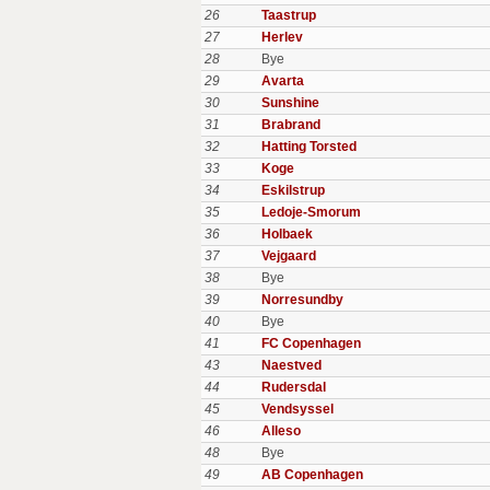
26
Taastrup
27
Herlev
28
Bye
29
Avarta
30
Sunshine
31
Brabrand
32
Hatting Torsted
33
Koge
34
Eskilstrup
35
Ledoje-Smorum
36
Holbaek
37
Vejgaard
38
Bye
39
Norresundby
40
Bye
41
FC Copenhagen
43
Naestved
44
Rudersdal
45
Vendsyssel
46
Alleso
48
Bye
49
AB Copenhagen