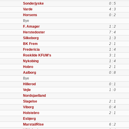
Sonderjyske
0 : 5
Varde
4 : 3
Horsens
0 : 2
Bye
F. Amager
1 : 2
Herstedoster
7 : 4
Silkeborg
1 : 3
BK Frem
2 : 1
Fredericia
1 : 4
Roskilde KFUM's
3 : 1
Nykobing
1 : 4
Hobro
2 : 1
Aalborg
0 : 8
Bye
Hillerod
0 : 1
Vejle
1 : 0
Nordsjaelland
Slagelse
2 : 1
Viborg
0 : 4
Holstebro
2 : 1
Esbjerg
Marstal/Rise
6 : 2