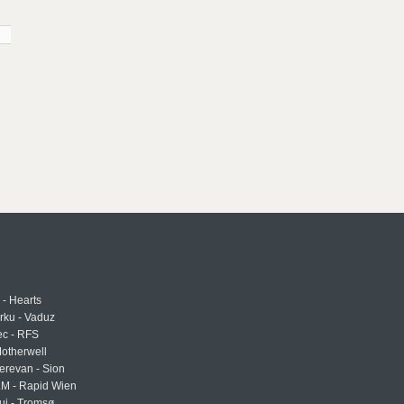
 - Hearts
urku - Vaduz
ec - RFS
otherwell
erevan - Sion
LM - Rapid Wien
uj - Tromsø