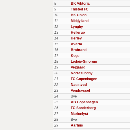
8
BK Viktoria
9
Thisted FC
10
BK Union
11
Midtjylland
12
Lyngby
13
Hellerup
14
Herlev
15
Avarta
16
Brabrand
17
Koge
18
Ledoje-Smorum
19
Vejgaard
20
Norresundby
21
FC Copenhagen
22
Naestved
23
Vendsyssel
24
Bye
25
AB Copenhagen
26
FC Sonderborg
27
Marienlyst
28
Bye
29
Aarhus