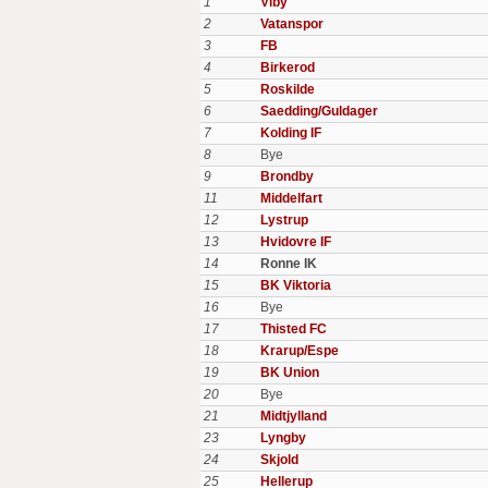
1
Viby
2
Vatanspor
3
FB
4
Birkerod
5
Roskilde
6
Saedding/Guldager
7
Kolding IF
8
Bye
9
Brondby
11
Middelfart
12
Lystrup
13
Hvidovre IF
14
Ronne IK
15
BK Viktoria
16
Bye
17
Thisted FC
18
Krarup/Espe
19
BK Union
20
Bye
21
Midtjylland
23
Lyngby
24
Skjold
25
Hellerup