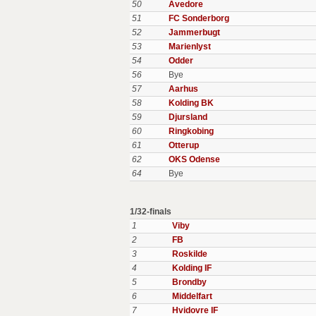
50
Avedore
51
FC Sonderborg
52
Jammerbugt
53
Marienlyst
54
Odder
56
Bye
57
Aarhus
58
Kolding BK
59
Djursland
60
Ringkobing
61
Otterup
62
OKS Odense
64
Bye
1/32-finals
1
Viby
2
FB
3
Roskilde
4
Kolding IF
5
Brondby
6
Middelfart
7
Hvidovre IF