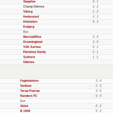
Slagelse
0 : 1
Chang Odense
3 : 2
Viborg
1 : 2
Hedensted
3 : 1
Holstebro
0 : 3
Esbjerg
Bye
Marstal/Rise
3 : 5
Dronninglund
3 : 0
VSK Aarhus
0 : 1
Flemlose Harby
2 : 1
Sydvest
1 : 2
Odense
Fuglebakken
3 : 0
Vanlose
2 : 3
Tarup-Paarup
3 : 0
Randers FC
0 : 4
Bye
Skive
0 : 2
B 1908
5 : 2