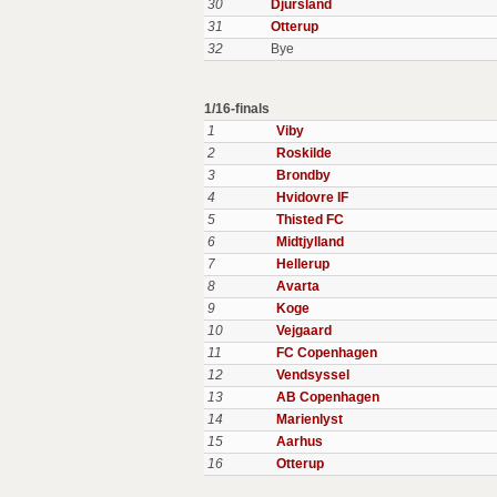
30
Djursland
31
Otterup
32
Bye
1/16-finals
1
Viby
2
Roskilde
3
Brondby
4
Hvidovre IF
5
Thisted FC
6
Midtjylland
7
Hellerup
8
Avarta
9
Koge
10
Vejgaard
11
FC Copenhagen
12
Vendsyssel
13
AB Copenhagen
14
Marienlyst
15
Aarhus
16
Otterup