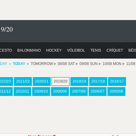
9/20
CESTO
BALONMANO
HOCKEY
VÓLEIBOL
TENIS
CRÍQUET
BÉI
DAY
TODAY
TOMORROW
08/08 SAT
09/08 SUN
10/08 MON
11/0
022/23
2021/22
2020/21
2019/20
2018/19
2017/18
2016/17
011/12
2010/11
2009/10
2008/09
2007/08
2006/07
2005/06