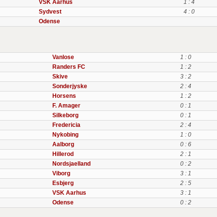
VSK Aarhus
1 : 4
Sydvest
4 : 0
Odense
Vanlose
1 : 0
Randers FC
1 : 2
Skive
3 : 2
Sonderjyske
2 : 4
Horsens
1 : 2
F. Amager
0 : 1
Silkeborg
0 : 1
Fredericia
2 : 4
Nykobing
1 : 0
Aalborg
0 : 6
Hillerod
2 : 1
Nordsjaelland
0 : 2
Viborg
3 : 1
Esbjerg
2 : 5
VSK Aarhus
3 : 1
Odense
0 : 2