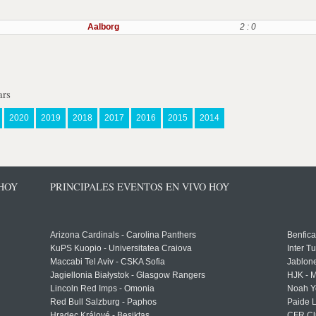
Aalborg
2 : 0
ars
2020
2019
2018
2017
2016
2015
2014
 HOY
PRINCIPALES EVENTOS EN VIVO HOY
Arizona Cardinals - Carolina Panthers
Benfica
KuPS Kuopio - Universitatea Craiova
Inter T
Maccabi Tel Aviv - CSKA Sofia
Jablon
Jagiellonia Białystok - Glasgow Rangers
HJK - M
Lincoln Red Imps - Omonia
Noah Y
Red Bull Salzburg - Paphos
Paide 
Hradec Králové - Beşiktaş
CFR Cl