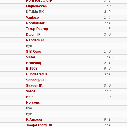
Horn-Farvang IF
3 : 2
Fuglebakken
1 : 3
KFUMs BK
3 : 2
Vanlose
1 : 4
Nordfalster
7 : 1
Tarup-Paarup
1 : 6
Dalum IF
3 : 0
Randers FC
Bye
SfB-Oure
1 : 0
Skive
1 : 16
Bronshoj
2 : 1
B 1908
0 : 2
Hundested IK
3 : 1
Sonderjyske
Skagen IK
8 : 0
Varde
2 : 3
B.93
1 : 0
Horsens
Bye
Bye
F. Amager
0 : 1
Jaegersborg BK
2 : 1