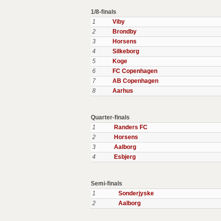
1/8-finals
1
Viby
2
Brondby
3
Horsens
4
Silkeborg
5
Koge
6
FC Copenhagen
7
AB Copenhagen
8
Aarhus
Quarter-finals
1
Randers FC
2
Horsens
3
Aalborg
4
Esbjerg
Semi-finals
1
Sonderjyske
2
Aalborg