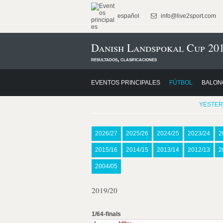
español
info@live2sport.com
Danish Landspokal Cup 201
resultados, clasificaciones
EVENTOS PRINCIPALES
FÚTBOL
BALON
YESTER
2026/27
2025/26
2024/25
2023/24
2
2015/16
2014/15
2013/14
2012/13
2
2004/05
2019/20
1/64-finals