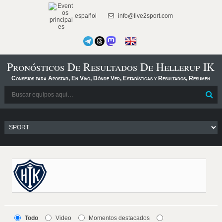
español
info@live2sport.com
Pronósticos De Resultados De Hellerup IK
Consejos para Apostar, En Vivo, Dónde Ver, Estadísticas y Resultados, Resumen
Todo
Video
Momentos destacados