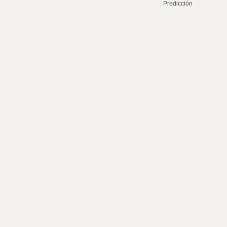
Predicción