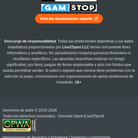
Descargo de responsabilidad
: Todas las predicciones deportivas y los datos
estadísticos proporcionados por
Live2Sport LLC
tienen únicamente fines
informativos y analíticos. No garantizamos ninguna ganancia financiera ni
resultados específicos. Las apuestas deportivas implican un riesgo
significativo; por favor, juegue de forma responsable y solo con fondos que
pueda permitirse perder. Si usted o alguien que conoce tiene problemas con la
adicción al juego, comuníquese con organizaciones de apoyo profesional de
inmediato.
18+
Derechos de autor © 2010-2026
Todos los derechos reservados - Donnael Sport (Live2Sport)
Herramientas de Apuestas y Estrategia
|
Términos y condiciones