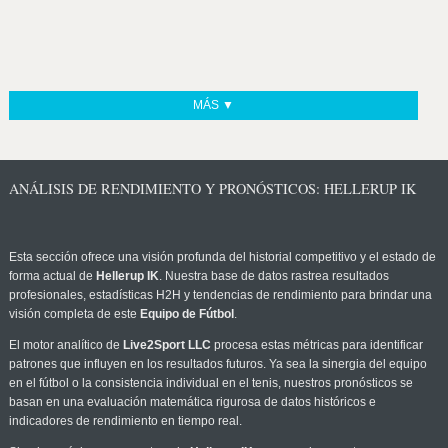
MÁS ▼
ANÁLISIS DE RENDIMIENTO Y PRONÓSTICOS: HELLERUP IK
Esta sección ofrece una visión profunda del historial competitivo y el estado de
forma actual de
Hellerup IK
. Nuestra base de datos rastrea resultados
profesionales, estadísticas H2H y tendencias de rendimiento para brindar una
visión completa de este
Equipo de Fútbol
.
El motor analítico de
Live2Sport LLC
procesa estas métricas para identificar
patrones que influyen en los resultados futuros. Ya sea la sinergia del equipo
en el fútbol o la consistencia individual en el tenis, nuestros pronósticos se
basan en una evaluación matemática rigurosa de datos históricos e
indicadores de rendimiento en tiempo real.