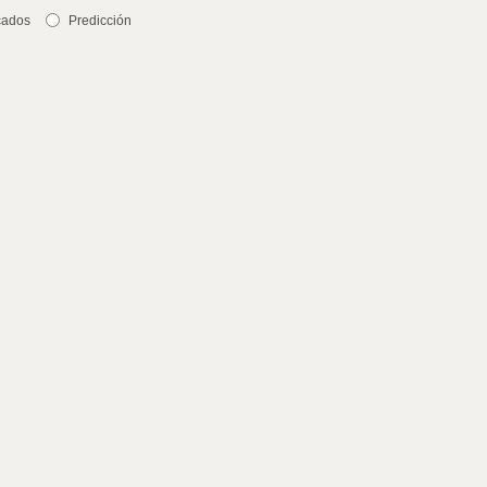
cados
Predicción