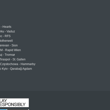
 - Hearts
urku - Vaduz
ec - RFS
otherwell
erevan - Sion
LM - Rapid Wien
uj - Tromsø
Tiraspol - St. Gallen
Częstochowa - Hammarby
 Kyiv - Qarabağ Agdam