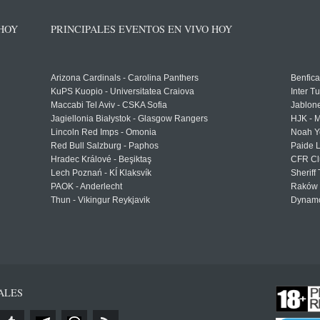
 HOY
PRINCIPALES EVENTOS EN VIVO HOY
Arizona Cardinals - Carolina Panthers
Benfica
KuPS Kuopio - Universitatea Craiova
Inter T
Maccabi Tel Aviv - CSKA Sofia
Jablon
Jagiellonia Białystok - Glasgow Rangers
HJK - M
Lincoln Red Imps - Omonia
Noah Y
Red Bull Salzburg - Paphos
Paide 
Hradec Králové - Beşiktaş
CFR Cl
Lech Poznań - KÍ Klaksvík
Sheriff 
PAOK - Anderlecht
Raków 
Thun - Vikingur Reykjavik
Dynamo
ALES