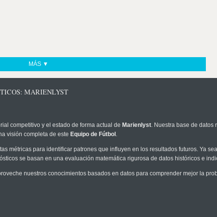
MÁS ▼
STICOS: MARIENLYST
rial competitivo y el estado de forma actual de
Marienlyst
. Nuestra base de datos r
na visión completa de este
Equipo de Fútbol
.
as métricas para identificar patrones que influyen en los resultados futuros. Ya sea 
onósticos se basan en una evaluación matemática rigurosa de datos históricos e ind
roveche nuestros conocimientos basados en datos para comprender mejor la probab