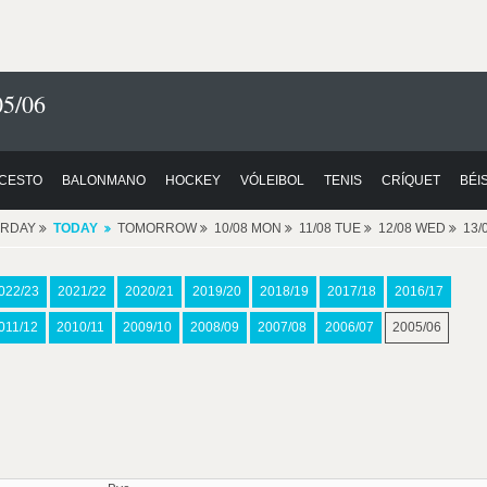
5/06
CESTO
BALONMANO
HOCKEY
VÓLEIBOL
TENIS
CRÍQUET
BÉI
ERDAY
TODAY
TOMORROW
10/08 MON
11/08 TUE
12/08 WED
13/
022/23
2021/22
2020/21
2019/20
2018/19
2017/18
2016/17
011/12
2010/11
2009/10
2008/09
2007/08
2006/07
2005/06