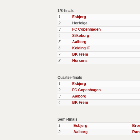
1/8-finals
1
Esbjerg
2
Herfolge
3
FC Copenhagen
4
Silkeborg
5
Aalborg
6
Kolding IF
7
BK Frem
8
Horsens
Quarter-finals
1
Esbjerg
2
FC Copenhagen
3
Aalborg
4
BK Frem
Semi-finals
1
Esbjerg
Bro
2
Aalborg
Ran