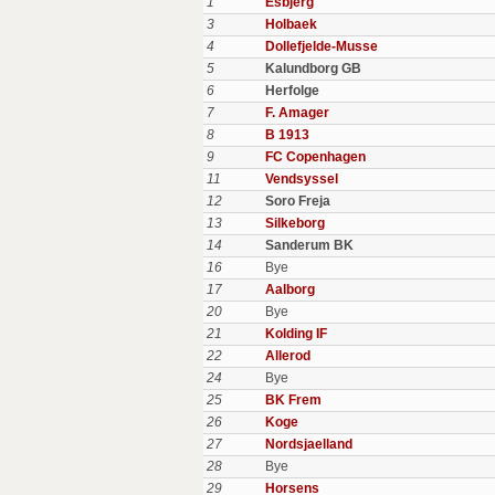
1
Esbjerg
3
Holbaek
4
Dollefjelde-Musse
5
Kalundborg GB
6
Herfolge
7
F. Amager
8
B 1913
9
FC Copenhagen
11
Vendsyssel
12
Soro Freja
13
Silkeborg
14
Sanderum BK
16
Bye
17
Aalborg
20
Bye
21
Kolding IF
22
Allerod
24
Bye
25
BK Frem
26
Koge
27
Nordsjaelland
28
Bye
29
Horsens