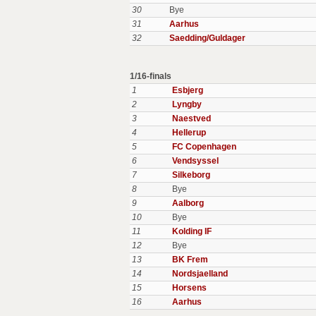
30
Bye
31
Aarhus
32
Saedding/Guldager
1/16-finals
1
Esbjerg
2
Lyngby
3
Naestved
4
Hellerup
5
FC Copenhagen
6
Vendsyssel
7
Silkeborg
8
Bye
9
Aalborg
10
Bye
11
Kolding IF
12
Bye
13
BK Frem
14
Nordsjaelland
15
Horsens
16
Aarhus