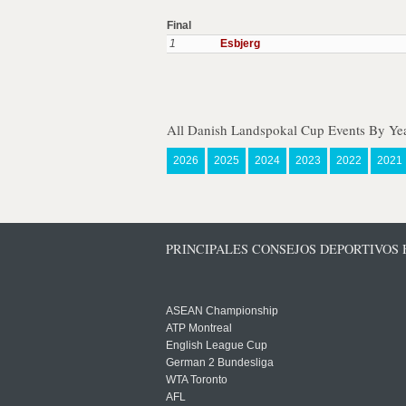
Final
1
Esbjerg
All Danish Landspokal Cup Events By Ye
2026
2025
2024
2023
2022
2021
PRINCIPALES CONSEJOS DEPORTIVOS
ASEAN Championship
ATP Montreal
English League Cup
German 2 Bundesliga
WTA Toronto
AFL