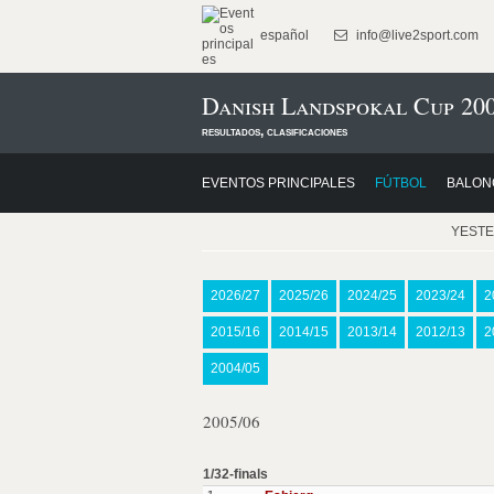
español
info@live2sport.com
Danish Landspokal Cup 200
resultados, clasificaciones
EVENTOS PRINCIPALES
FÚTBOL
BALON
YEST
2026/27
2025/26
2024/25
2023/24
2
2015/16
2014/15
2013/14
2012/13
2
2004/05
2005/06
1/32-finals