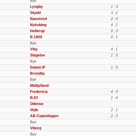
Bye
Lyngby
1 : 3
Skjold
3 : 2
Naestved
2 : 4
Nykobing
4 : 2
Hellerup
0 : 3
B 1909
0 : 1
Bye
Viby
4 : 1
Slagelse
1 : 3
Bye
Dalum IF
1 : 5
Brondby
Bye
Midtjylland
Fredericia
4 : 3
B.93
1 : 4
Odense
Vejle
2 : 1
AB Copenhagen
2 : 3
Bye
Viborg
Bye