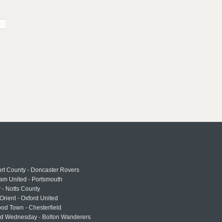
rt County - Doncaster Rovers
am United - Portsmouth
 - Notts County
Orient - Oxford United
od Town - Chesterfield
eld Wednesday - Bolton Wanderers