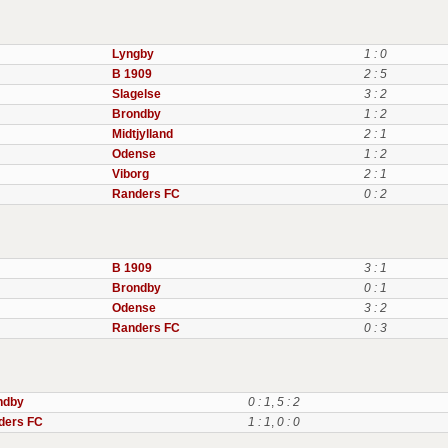
Lyngby
1 : 0
B 1909
2 : 5
Slagelse
3 : 2
Brondby
1 : 2
Midtjylland
2 : 1
Odense
1 : 2
Viborg
2 : 1
Randers FC
0 : 2
B 1909
3 : 1
Brondby
0 : 1
Odense
3 : 2
Randers FC
0 : 3
ndby
0 : 1
,
5 : 2
ders FC
1 : 1
,
0 : 0