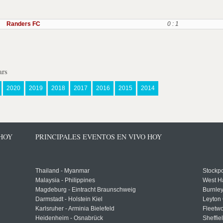
Randers FC
0 : 1
ars
2020
2019
2018
2017
2016
2015
2014
 HOY
PRINCIPALES EVENTOS EN VIVO HOY
Thailand - Myanmar
Stockpo
Malaysia - Philippines
West H
Magdeburg - Eintracht Braunschweig
Burnley
Darmstadt - Holstein Kiel
Leyton 
Karlsruher - Arminia Bielefeld
Fleetwo
Heidenheim - Osnabrück
Sheffi