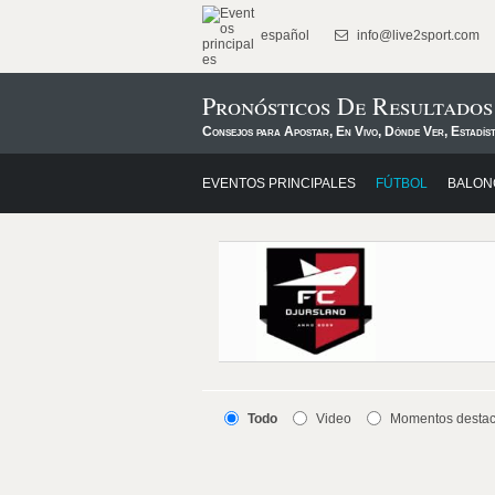
español
info@live2sport.com
Pronósticos De Resultado
Consejos para Apostar, En Vivo, Dónde Ver, Estadís
EVENTOS PRINCIPALES
FÚTBOL
BALON
Todo
Video
Momentos desta