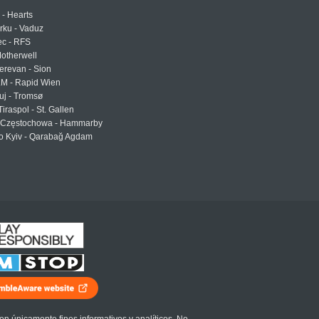
 - Hearts
urku - Vaduz
ec - RFS
otherwell
erevan - Sion
LM - Rapid Wien
uj - Tromsø
Tiraspol - St. Gallen
Częstochowa - Hammarby
 Kyiv - Qarabağ Agdam