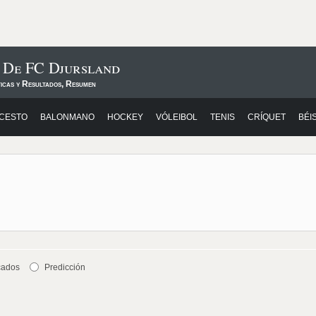
s De FC Djursland
ticas y Resultados, Resumen
CESTO
BALONMANO
HOCKEY
VÓLEIBOL
TENIS
CRÍQUET
BÉI
cados
Predicción