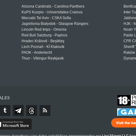
Arizona Cardinals - Carolina Panthers
Benfica
KuPS Kuopio - Universitatea Craiova
Inter T
Maccabi Tel Aviv - CSKA Sofia
Jablon
Jagiellonia Białystok - Glasgow Rangers
HJK - M
Lincoln Red Imps - Omonia
Noah Y
Red Bull Salzburg - Paphos
Paide 
Hradec Králové - Beşiktaş
CFR Cl
Lech Poznań - KÍ Klaksvík
Sheriff 
PAOK - Anderlecht
Raków 
Thun - Vikingur Reykjavik
Dynamo
ALES