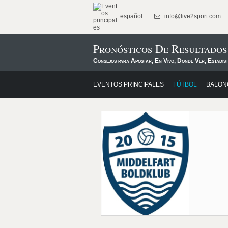
español
info@live2sport.com
Pronósticos De Resultado
Consejos para Apostar, En Vivo, Dónde Ver, Estadís
EVENTOS PRINCIPALES
FÚTBOL
BALON