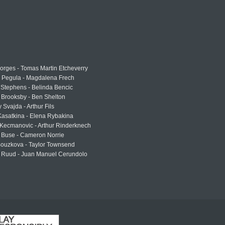
rges - Tomas Martin Etcheverry
a Pegula - Magdalena Frech
Stephens - Belinda Bencic
 Brooksby - Ben Shelton
 Svajda - Arthur Fils
asatkina - Elena Rybakina
Kecmanovic - Arthur Rinderknech
 Buse - Cameron Norrie
Bouzkova - Taylor Townsend
 Ruud - Juan Manuel Cerundolo