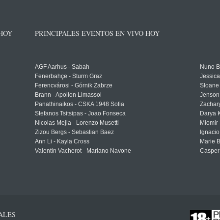
 HOY
PRINCIPALES EVENTOS EN VIVO HOY
AGF Aarhus - Sabah
Nuno Bo
Fenerbahçe - Sturm Graz
Jessic
Ferencvárosi - Górnik Zabrze
Sloane 
Brann - Apollon Limassol
Jenson
Panathinaikos - CSKA 1948 Sofia
Zachary
Stefanos Tsitsipas - Joao Fonseca
Darya K
Nicolas Mejia - Lorenzo Musetti
Miomir 
Zizou Bergs - Sebastian Baez
Ignacio
Ann Li - Kayla Cross
Marie 
Valentin Vacherot - Mariano Navone
Casper
ALES