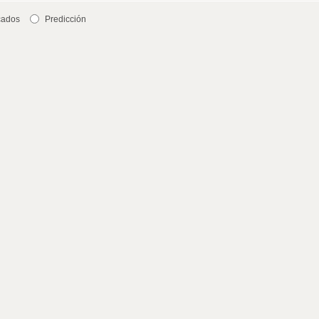
cados
Predicción