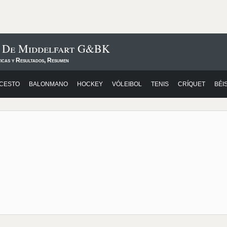
s De Middelfart G&BK
ticas y Resultados, Resumen
CESTO
BALONMANO
HOCKEY
VÓLEIBOL
TENIS
CRÍQUET
BÉI