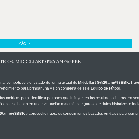
MÁS ▼
STICOS: MIDDELFART G%26AMP%3BBK
rial competitivo y el estado de forma actual de
Middelfart G%26amp%3BBK
. Nue
 rendimiento para brindar una visión completa de este
Equipo de Fútbol
.
as métricas para identificar patrones que influyen en los resultados futuros. Ya sea 
onósticos se basan en una evaluación matemática rigurosa de datos históricos e ind
G%26amp%3BBK
y aproveche nuestros conocimientos basados en datos para compren