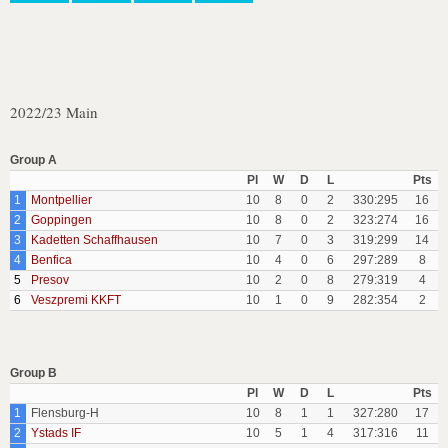
2022/23 Main
Group A
Pl
W
D
L
Pts
1
Montpellier
10
8
0
2
330:295
16
2
Goppingen
10
8
0
2
323:274
16
3
Kadetten Schaffhausen
10
7
0
3
319:299
14
4
Benfica
10
4
0
6
297:289
8
5
Presov
10
2
0
8
279:319
4
6
Veszpremi KKFT
10
1
0
9
282:354
2
Group B
Pl
W
D
L
Pts
1
Flensburg-H
10
8
1
1
327:280
17
2
Ystads IF
10
5
1
4
317:316
11