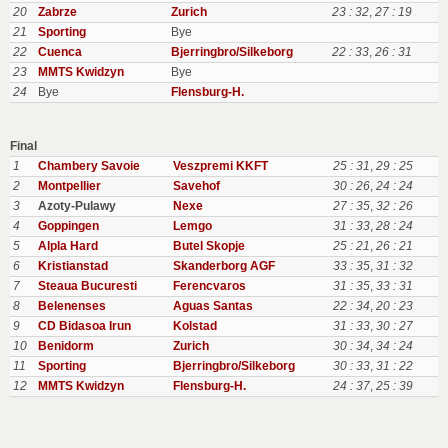
20
Zabrze
Zurich
23 : 32
,
27 : 19
21
Sporting
Bye
22
Cuenca
Bjerringbro/Silkeborg
22 : 33
,
26 : 31
23
MMTS Kwidzyn
Bye
24
Bye
Flensburg-H.
Final
1
Chambery Savoie
Veszpremi KKFT
25 : 31
,
29 : 25
2
Montpellier
Savehof
30 : 26
,
24 : 24
3
Azoty-Pulawy
Nexe
27 : 35
,
32 : 26
4
Goppingen
Lemgo
31 : 33
,
28 : 24
5
Alpla Hard
Butel Skopje
25 : 21
,
26 : 21
6
Kristianstad
Skanderborg AGF
33 : 35
,
31 : 32
7
Steaua Bucuresti
Ferencvaros
31 : 35
,
33 : 31
8
Belenenses
Aguas Santas
22 : 34
,
20 : 23
9
CD Bidasoa Irun
Kolstad
31 : 33
,
30 : 27
10
Benidorm
Zurich
30 : 34
,
34 : 24
11
Sporting
Bjerringbro/Silkeborg
30 : 33
,
31 : 22
12
MMTS Kwidzyn
Flensburg-H.
24 : 37
,
25 : 39