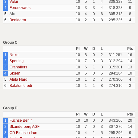
3
Valur
10
5
1
4
338:328
11
4
Ferencvaros
10
3
3
4
318:328
9
5
Aix
10
4
0
6
305:313
8
6
Benidorm
10
2
0
8
295:335
4
Group C
Pl
W
D
L
Pts
1
Nexe
10
8
0
2
311:281
16
2
Sporting
10
7
0
3
312:294
14
3
Granollers
10
6
1
3
315:301
13
4
Skjern
10
5
0
5
294:284
10
5
Alpla Hard
10
1
2
7
270:300
4
6
Balatonfuredi
10
1
1
8
274:316
3
Group D
Pl
W
D
L
Pts
1
Fuchse Berlin
10
10
0
0
343:266
20
2
Skanderborg AGF
10
7
0
3
307:276
14
3
CD Bidasoa Irun
10
4
1
5
295:296
9