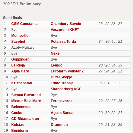
2022/23 Preliminary
Semi-finals
1
CSM Constanta
Chambery Savoie
23 : 22
,
23 : 27
2
Bye
Veszpremi KKFT
3
Montpellier
Bye
4
Savehof
Potaissa Turda
34 : 30
,
45 : 21
5
Azoty-Pulawy
Bye
6
Bye
Nexe
7
Goppingen
Bye
8
La Rioja
Lemgo
28 : 28
,
34 : 39
9
Alpla Hard
Eurofarm Pelister 2
27 : 24
,
24 : 21
10
Bye
Butel Skopje
11
Kristianstad
Trimo Trebnje
36 : 31
,
33 : 33
12
Bye
Skanderborg AGF
13
Steaua Bucuresti
Bye
14
Minaur Baia Mare
Ferencvaros
22 : 38
,
27 : 36
15
Belenenses
Bye
16
Cocks
Aguas Santas
20 : 30
,
22 : 21
17
CD Bidasoa Irun
Bye
18
Kolstad
Drammen
29 : 21
,
28 : 26
19
Benidorm
Bye