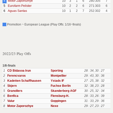
4
Motor Zaporozhye
10
3
1
6
280:305
7
5
Eurofarm Pelister
10
2
2
6
271:303
6
6
Aguas Santas
10
1
2
7
252:302
4
Promotion ~ European League (Play Offs: 1/16~finals)
2022/23 Play Offs
1/8-finals
1
CD Bidasoa Irun
Sporting
28 : 34
,
30 : 27
2
Ferencvaros
Montpellier
29 : 43
,
30 : 36
3
Kadetten Schaffhausen
Ystads IF
27 : 25
,
38 : 32
4
Skjern
Fuchse Berlin
32 : 38
,
23 : 28
5
Granollers
Skanderborg AGF
30 : 25
,
32 : 34
6
Benfica
Flensburg-H.
28 : 33
,
26 : 39
7
Valur
Goppingen
31 : 33
,
29 : 36
8
Motor Zaporozhye
Nexe
29 : 27
,
23 : 27