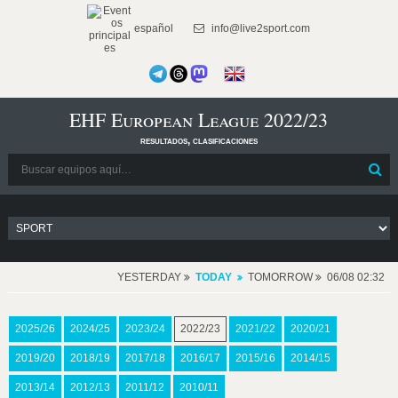
español
info@live2sport.com
EHF European League 2022/23
resultados, clasificaciones
YESTERDAY
TODAY
TOMORROW
06/08 02:32
2025/26
2024/25
2023/24
2022/23
2021/22
2020/21
2019/20
2018/19
2017/18
2016/17
2015/16
2014/15
2013/14
2012/13
2011/12
2010/11