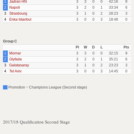
1
Jadran HN
3
3
0
0
42:16
9
2
Napoli
3
2
0
1
33:34
6
3
Strasbourg
3
1
0
2
28:23
3
4
Enka Istanbul
3
0
0
3
18:48
0
Group C
Pl
W
D
L
Pts
1
Mornar
3
3
0
0
32:15
9
2
Glyfada
3
2
0
1
35:21
6
3
Galatasaray
3
1
0
2
23:23
3
4
Tel Aviv
3
0
0
3
14:45
0
Promotion ~ Champions League (Second stage)
2017/18 Qualification Second Stage