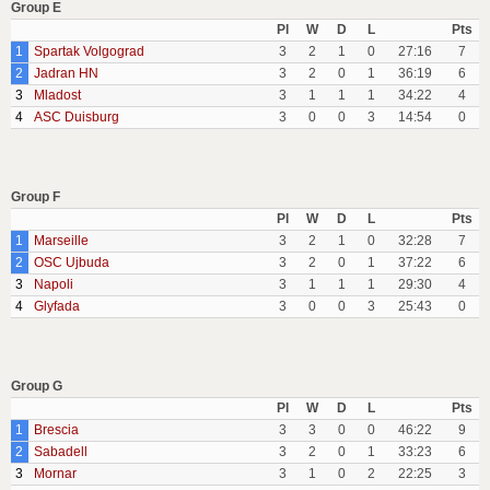
Group E
Pl
W
D
L
Pts
1
Spartak Volgograd
3
2
1
0
27:16
7
2
Jadran HN
3
2
0
1
36:19
6
3
Mladost
3
1
1
1
34:22
4
4
ASC Duisburg
3
0
0
3
14:54
0
Group F
Pl
W
D
L
Pts
1
Marseille
3
2
1
0
32:28
7
2
OSC Ujbuda
3
2
0
1
37:22
6
3
Napoli
3
1
1
1
29:30
4
4
Glyfada
3
0
0
3
25:43
0
Group G
Pl
W
D
L
Pts
1
Brescia
3
3
0
0
46:22
9
2
Sabadell
3
2
0
1
33:23
6
3
Mornar
3
1
0
2
22:25
3