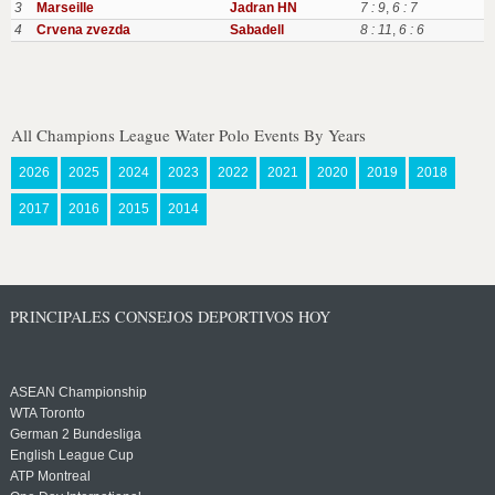
3
Marseille
Jadran HN
7 : 9
,
6 : 7
4
Crvena zvezda
Sabadell
8 : 11
,
6 : 6
All Champions League Water Polo Events By Years
2026
2025
2024
2023
2022
2021
2020
2019
2018
2017
2016
2015
2014
PRINCIPALES CONSEJOS DEPORTIVOS HOY
ASEAN Championship
WTA Toronto
German 2 Bundesliga
English League Cup
ATP Montreal