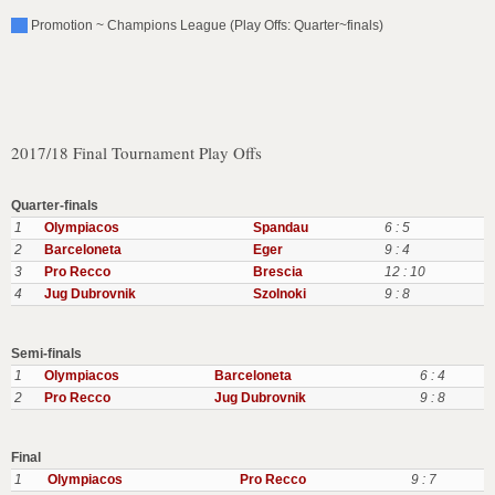
Promotion ~ Champions League (Play Offs: Quarter~finals)
2017/18 Final Tournament Play Offs
Quarter-finals
1
Olympiacos
Spandau
6 : 5
2
Barceloneta
Eger
9 : 4
3
Pro Recco
Brescia
12 : 10
4
Jug Dubrovnik
Szolnoki
9 : 8
Semi-finals
1
Olympiacos
Barceloneta
6 : 4
2
Pro Recco
Jug Dubrovnik
9 : 8
Final
1
Olympiacos
Pro Recco
9 : 7