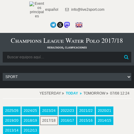
español
info@live2sport.com
Champions League Water Polo 2017/18
resultados, clasificaciones
YESTERDAY
TODAY
TOMORROW
07/08 12:24
2025/26
2024/25
2023/24
2022/23
2021/22
2020/21
2019/20
2018/19
2017/18
2016/17
2015/16
2014/15
2013/14
2012/13