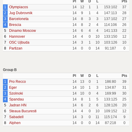
Pl
W
D
L
Pts
1
Olympiacos
14
12
1
1
153:102
37
2
Jug Dubrovnik
14
9
1
4
147:113
28
3
Barceloneta
14
8
3
3
137:102
27
4
Brescia
14
8
2
4
114:106
26
5
Dinamo Moscow
14
6
4
4
141:133
22
6
Hannover
14
4
0
10
133:150
12
7
OSC Ujbuda
14
3
1
10
103:126
10
8
Partizan
14
0
0
14
91:187
0
Group B
Pl
W
D
L
Pts
1
Pro Recco
14
13
0
1
186:80
39
2
Eger
14
10
1
3
134:87
31
3
Szolnoki
14
10
0
4
169:99
30
4
Spandau
14
8
1
5
133:125
25
5
Jadran HN
14
6
2
6
128:126
20
6
Steaua Bucuresti
14
4
0
10
109:152
12
7
Sabadell
14
3
0
11
115:174
9
8
Alphen
14
0
0
14
87:218
0