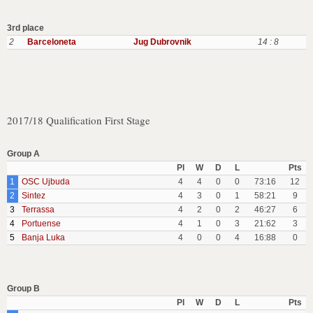
3rd place
2
Barceloneta
Jug Dubrovnik
14 : 8
2017/18 Qualification First Stage
Group A
Pl
W
D
L
Pts
1
OSC Ujbuda
4
4
0
0
73:16
12
2
Sintez
4
3
0
1
58:21
9
3
Terrassa
4
2
0
2
46:27
6
4
Portuense
4
1
0
3
21:62
3
5
Banja Luka
4
0
0
4
16:88
0
Group B
Pl
W
D
L
Pts