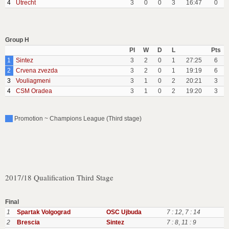
4
Utrecht
3
0
0
3
16:47
0
Group H
Pl
W
D
L
Pts
1
Sintez
3
2
0
1
27:25
6
2
Crvena zvezda
3
2
0
1
19:19
6
3
Vouliagmeni
3
1
0
2
20:21
3
4
CSM Oradea
3
1
0
2
19:20
3
Promotion ~ Champions League (Third stage)
2017/18 Qualification Third Stage
Final
1
Spartak Volgograd
OSC Ujbuda
7 : 12
,
7 : 14
2
Brescia
Sintez
7 : 8
,
11 : 9