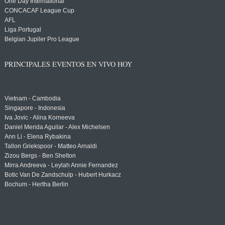
One Day International
CONCACAF League Cup
AFL
Liga Portugal
Belgian Jupiler Pro League
PRINCIPALES EVENTOS EN VIVO HOY
Vietnam - Cambodia
Singapore - Indonesia
Iva Jovic - Alina Korneeva
Daniel Merida Aguilar - Alex Michelsen
Ann Li - Elena Rybakina
Tallon Griekspoor - Matteo Arnaldi
Zizou Bergs - Ben Shelton
Mirra Andreeva - Leylah Annie Fernandez
Botic Van De Zandschulp - Hubert Hurkacz
Bochum - Hertha Berlin