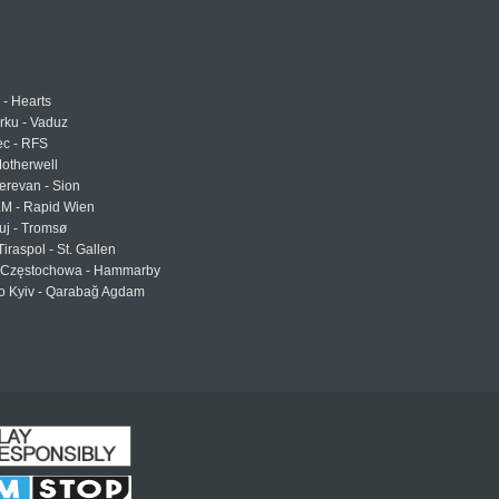
 - Hearts
urku - Vaduz
ec - RFS
otherwell
erevan - Sion
LM - Rapid Wien
uj - Tromsø
Tiraspol - St. Gallen
Częstochowa - Hammarby
 Kyiv - Qarabağ Agdam