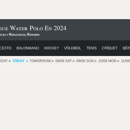
gue Water Polo En 2024
ticas y Resultados, Resumen
CESTO
BALONMANO
HOCKEY
VÓLEIBOL
TENIS
CRÍQUET
BÉI
RDAY
TODAY
TOMORROW
08/08 SAT
09/08 SUN
10/08 MON
11/0