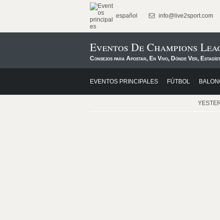
español
info@live2sport.com
Eventos De Champions Lea
Consejos para Apostar, En Vivo, Dónde Ver, Estadís
EVENTOS PRINCIPALES
FÚTBOL
BALON
YESTE