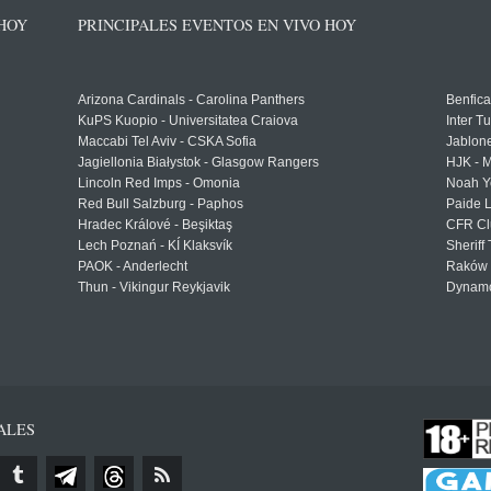
 HOY
PRINCIPALES EVENTOS EN VIVO HOY
Arizona Cardinals - Carolina Panthers
Benfica
KuPS Kuopio - Universitatea Craiova
Inter T
Maccabi Tel Aviv - CSKA Sofia
Jablon
Jagiellonia Białystok - Glasgow Rangers
HJK - M
Lincoln Red Imps - Omonia
Noah Y
Red Bull Salzburg - Paphos
Paide 
Hradec Králové - Beşiktaş
CFR Cl
Lech Poznań - KÍ Klaksvík
Sheriff 
PAOK - Anderlecht
Raków 
Thun - Vikingur Reykjavik
Dynamo
ALES