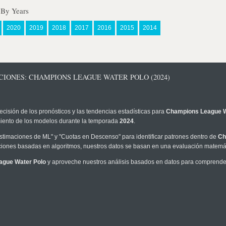
 By Years
2020
2019
2018
2017
2016
2015
2014
CIONES: CHAMPIONS LEAGUE WATER POLO (2024)
ecisión de los pronósticos y las tendencias estadísticas para
Champions League W
imiento de los modelos durante la temporada
2024
.
timaciones de ML" y "Cuotas en Descenso" para identificar patrones dentro de
Ch
iones basadas en algoritmos, nuestros datos se basan en una evaluación matemáti
ague Water Polo
y aproveche nuestros análisis basados en datos para comprender 