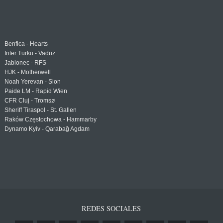
Benfica - Hearts
Inter Turku - Vaduz
Jablonec - RFS
HJK - Motherwell
Noah Yerevan - Sion
Paide LM - Rapid Wien
CFR Cluj - Tromsø
Sheriff Tiraspol - St. Gallen
Raków Częstochowa - Hammarby
Dynamo Kyiv - Qarabağ Agdam
REDES SOCIALES