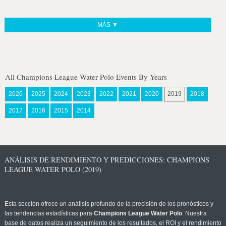
MÁS ▼
All Champions League Water Polo Events By Years
2026
2025
2024
2023
2022
2021
2020
2019
2018
2017
2016
2015
2014
ANÁLISIS DE RENDIMIENTO Y PREDICCIONES: CHAMPIONS
LEAGUE WATER POLO (2019)
Esta sección ofrece un análisis profundo de la precisión de los pronósticos y
las tendencias estadísticas para
Champions League Water Polo
. Nuestra
base de datos realiza un seguimiento de los resultados, el ROI y el rendimiento