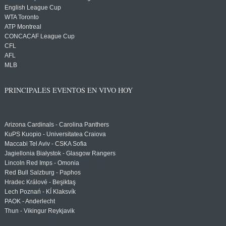
English League Cup
WTA Toronto
ATP Montreal
CONCACAF League Cup
CFL
AFL
MLB
PRINCIPALES EVENTOS EN VIVO HOY
Arizona Cardinals - Carolina Panthers
KuPS Kuopio - Universitatea Craiova
Maccabi Tel Aviv - CSKA Sofia
Jagiellonia Białystok - Glasgow Rangers
Lincoln Red Imps - Omonia
Red Bull Salzburg - Paphos
Hradec Králové - Beşiktaş
Lech Poznań - KÍ Klaksvík
PAOK - Anderlecht
Thun - Vikingur Reykjavik