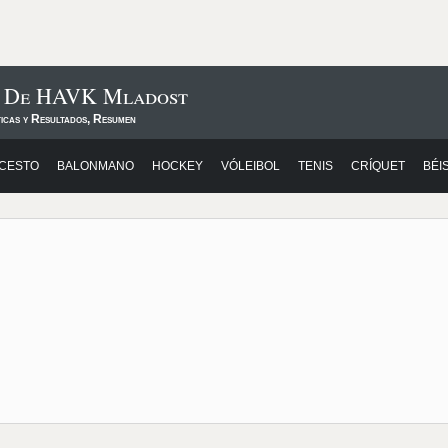
os De HAVK Mladost
ticas y Resultados, Resumen
CESTO
BALONMANO
HOCKEY
VÓLEIBOL
TENIS
CRÍQUET
BÉI