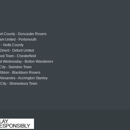
rt County - Doncaster Rovers
am United - Portsmouth
 - Notts County
Orient - Oxford United
od Town - Chesterfield
eld Wednesday - Bolton Wanderers
 City - Swindon Town
Albion - Blackburn Rovers
lexandra - Accrington Stanley
 City - Shrewsbury Town