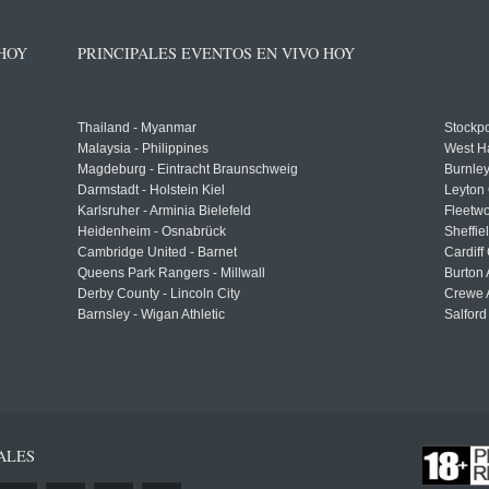
 HOY
PRINCIPALES EVENTOS EN VIVO HOY
Thailand - Myanmar
Stockpo
Malaysia - Philippines
West H
Magdeburg - Eintracht Braunschweig
Burnley
Darmstadt - Holstein Kiel
Leyton 
Karlsruher - Arminia Bielefeld
Fleetwo
Heidenheim - Osnabrück
Sheffi
Cambridge United - Barnet
Cardiff
Queens Park Rangers - Millwall
Burton 
Derby County - Lincoln City
Crewe A
Barnsley - Wigan Athletic
Salford
ALES