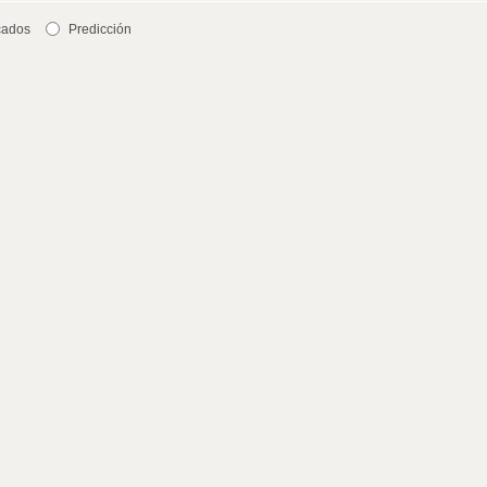
cados
Predicción