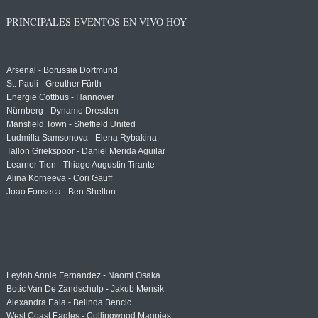
PRINCIPALES EVENTOS EN VIVO HOY
Arsenal - Borussia Dortmund
St. Pauli - Greuther Fürth
Energie Cottbus - Hannover
Nürnberg - Dynamo Dresden
Mansfield Town - Sheffield United
Ludmilla Samsonova - Elena Rybakina
Tallon Griekspoor - Daniel Merida Aguilar
Learner Tien - Thiago Augustin Tirante
Alina Korneeva - Cori Gauff
Joao Fonseca - Ben Shelton
Leylah Annie Fernandez - Naomi Osaka
Botic Van De Zandschulp - Jakub Mensik
Alexandra Eala - Belinda Bencic
West Coast Eagles - Collingwood Magpies