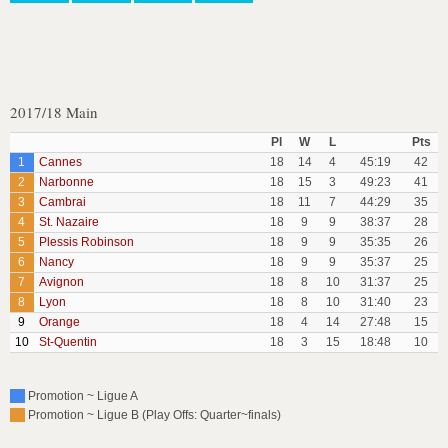
2017/18 Main
Pl
W
L
Pts
1
Cannes
18
14
4
45:19
42
2
Narbonne
18
15
3
49:23
41
3
Cambrai
18
11
7
44:29
35
4
St. Nazaire
18
9
9
38:37
28
5
Plessis Robinson
18
9
9
35:35
26
6
Nancy
18
9
9
35:37
25
7
Avignon
18
8
10
31:37
25
8
Lyon
18
8
10
31:40
23
9
Orange
18
4
14
27:48
15
10
St-Quentin
18
3
15
18:48
10
Promotion ~ Ligue A
Promotion ~ Ligue B (Play Offs: Quarter~finals)