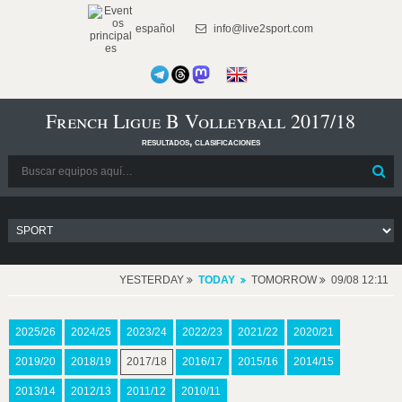
español
info@live2sport.com
French Ligue B Volleyball 2017/18
resultados, clasificaciones
YESTERDAY
TODAY
TOMORROW
09/08 12:11
2025/26
2024/25
2023/24
2022/23
2021/22
2020/21
2019/20
2018/19
2017/18
2016/17
2015/16
2014/15
2013/14
2012/13
2011/12
2010/11