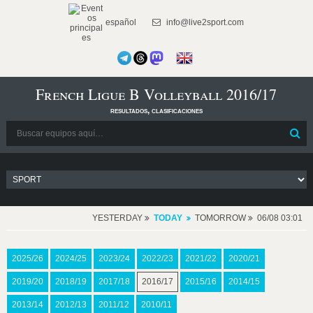
español
info@live2sport.com
French Ligue B Volleyball 2016/17
resultados, clasificaciones
YESTERDAY
TODAY
TOMORROW
06/08 03:01
2025/26
2024/25
2023/24
2022/23
2021/22
2020/21
2019/20
2018/19
2017/18
2016/17
2015/16
2014/15
2013/14
2012/13
2011/12
2010/11