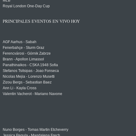
MLB
Royal London One-Day Cup
PRINCIPALES EVENTOS EN VIVO HOY
AGF Aarhus - Sabah
Fenerbahçe - Sturm Graz
Ferencvárosi - Górnik Zabrze
Brann - Apollon Limassol
Panathinaikos - CSKA 1948 Sofia
Stefanos Tsitsipas - Joao Fonseca
Nicolas Mejia - Lorenzo Musetti
Zizou Bergs - Sebastian Baez
Ann Li - Kayla Cross
Valentin Vacherot - Mariano Navone
Nuno Borges - Tomas Martin Etcheverry
Jessica Pegula - Magdalena Frech