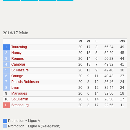
2016/17 Main
Pl
W
L
Pts
1
Tourcoing
20
17
3
56:24
49
2
Nancy
20
15
5
52:29
45
3
Rennes
20
14
6
50:23
44
4
Cambrai
20
13
7
49:32
41
5
St. Nazaire
20
11
9
42:40
30
6
Orange
20
9
11
40:43
27
7
Plessis Robinson
20
8
12
36:46
24
8
Lyon
20
8
12
32:44
24
9
Martigues
20
6
14
32:50
18
10
St-Quentin
20
6
14
26:50
17
11
Strasbourg
20
3
17
22:56
11
Promotion ~ Ligue A
Promotion ~ Ligue A (Relegation)