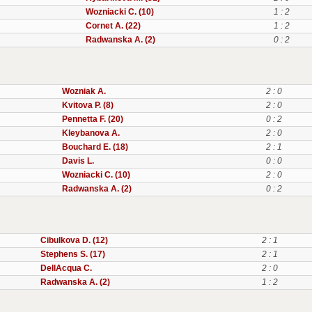
Wozniacki C. (10)
1 : 2
Cornet A. (22)
1 : 2
Radwanska A. (2)
0 : 2
Wozniak A.
2 : 0
Kvitova P. (8)
2 : 0
Pennetta F. (20)
0 : 2
Kleybanova A.
2 : 0
Bouchard E. (18)
2 : 1
Davis L.
0 : 0
Wozniacki C. (10)
2 : 0
Radwanska A. (2)
0 : 2
Cibulkova D. (12)
2 : 1
Stephens S. (17)
2 : 1
DellAcqua C.
2 : 0
Radwanska A. (2)
1 : 2