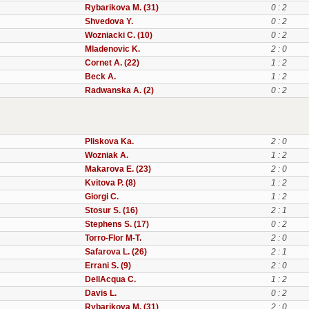
Rybarikova M. (31)
0 : 2
Shvedova Y.
0 : 2
Wozniacki C. (10)
0 : 2
Mladenovic K.
2 : 0
Cornet A. (22)
1 : 2
Beck A.
1 : 2
Radwanska A. (2)
0 : 2
Pliskova Ka.
2 : 0
Wozniak A.
1 : 2
Makarova E. (23)
2 : 0
Kvitova P. (8)
1 : 2
Giorgi C.
1 : 2
Stosur S. (16)
2 : 1
Stephens S. (17)
0 : 2
Torro-Flor M-T.
2 : 0
Safarova L. (26)
2 : 1
Errani S. (9)
2 : 0
DellAcqua C.
1 : 2
Davis L.
0 : 2
Rybarikova M. (31)
2 : 0