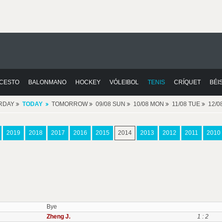
CESTO
BALONMANO
HOCKEY
VÓLEIBOL
TENIS
CRÍQUET
BÉI
RDAY
TODAY
TOMORROW
09/08 SUN
10/08 MON
11/08 TUE
12/
2019
2018
2017
2016
2015
2014
2013
2012
2011
2010
Bye
Zheng J.
1 : 2