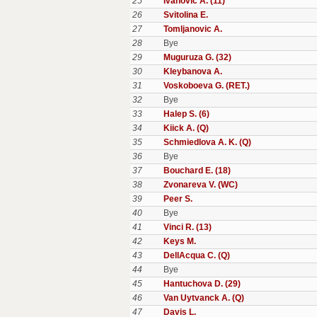
25
Ivanovic A. (11)
26
Svitolina E.
27
Tomljanovic A.
28
Bye
29
Muguruza G. (32)
30
Kleybanova A.
31
Voskoboeva G. (RET.)
32
Bye
33
Halep S. (6)
34
Kiick A. (Q)
35
Schmiedlova A. K. (Q)
36
Bye
37
Bouchard E. (18)
38
Zvonareva V. (WC)
39
Peer S.
40
Bye
41
Vinci R. (13)
42
Keys M.
43
DellAcqua C. (Q)
44
Bye
45
Hantuchova D. (29)
46
Van Uytvanck A. (Q)
47
Davis L.