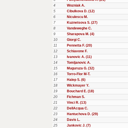
4
Wozniak A.
5
Cibulkova D. (12)
6
Niculescu M.
7
Kuznetsova S. (27)
8
Vandeweghe C.
9
Sharapova M. (4)
10
Giorgi C.
11
Pennetta F. (20)
12
Schiavone F.
13
Ivanovic A. (11)
14
Tomljanovic A.
15
Muguruza G. (32)
16
Torro-Flor M-T.
17
Halep S. (6)
18
Wickmayer Y.
19
Bouchard E. (18)
20
Fichman S.
21
Vinci R. (13)
22
DellAcqua C.
23
Hantuchova D. (29)
24
Davis L.
25
Jankovic J. (7)