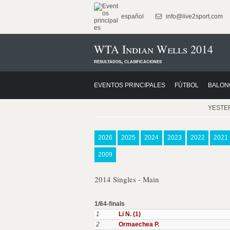
español
info@live2sport.com
WTA Indian Wells 2014
resultados, clasificaciones
EVENTOS PRINCIPALES
FÚTBOL
BALON
YESTE
2026
2025
2024
2023
2022
2021
2009
2014 Singles - Main
1/64-finals
1
Li N. (1)
2
Ormaechea P.