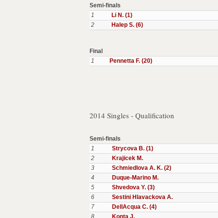
Semi-finals
1
Li N. (1)
2
Halep S. (6)
Final
1
Pennetta F. (20)
2014 Singles - Qualification
Semi-finals
1
Strycova B. (1)
2
Krajicek M.
3
Schmiedlova A. K. (2)
4
Duque-Marino M.
5
Shvedova Y. (3)
6
Sestini Hlavackova A.
7
DellAcqua C. (4)
8
Konta J.