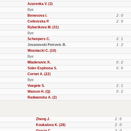
Azarenka V. (3)
Bye
Benesova I.
2 : 0
Cetkovska P.
2 : 0
Rybarikova M. (31)
Bye
Scheepers C.
2 : 1
Jovanovski Petrovic B.
1 : 2
Wozniacki C. (10)
Bye
Mladenovic K.
0 : 2
Soler-Espinosa S.
0 : 0
Cornet A. (22)
Bye
Voegele S.
2 : 1
Watson H. (Q)
0 : 2
Radwanska A. (2)
Zheng J.
2 : 0
Koukalova K. (28)
2 : 0
Garcia C.
2 : 0