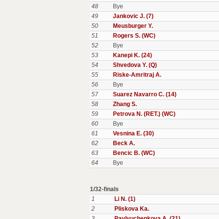
48
Bye
49
Jankovic J. (7)
50
Meusburger Y.
51
Rogers S. (WC)
52
Bye
53
Kanepi K. (24)
54
Shvedova Y. (Q)
55
Riske-Amritraj A.
56
Bye
57
Suarez Navarro C. (14)
58
Zhang S.
59
Petrova N. (RET.) (WC)
60
Bye
61
Vesnina E. (30)
62
Beck A.
63
Bencic B. (WC)
64
Bye
1/32-finals
1
Li N. (1)
2
Pliskova Ka.
3
Pavlyuchenkova A. (21)