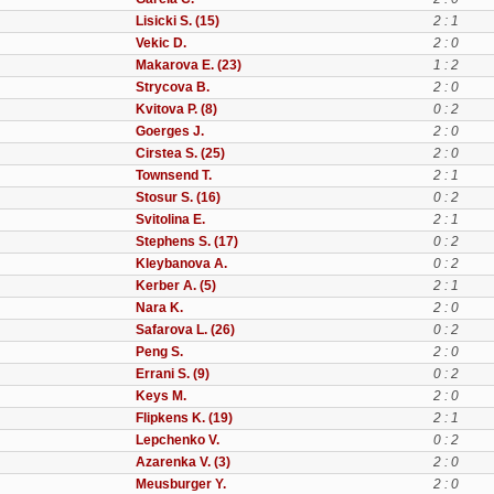
Lisicki S. (15)
2 : 1
Vekic D.
2 : 0
Makarova E. (23)
1 : 2
Strycova B.
2 : 0
Kvitova P. (8)
0 : 2
Goerges J.
2 : 0
Cirstea S. (25)
2 : 0
Townsend T.
2 : 1
Stosur S. (16)
0 : 2
Svitolina E.
2 : 1
Stephens S. (17)
0 : 2
Kleybanova A.
0 : 2
Kerber A. (5)
2 : 1
Nara K.
2 : 0
Safarova L. (26)
0 : 2
Peng S.
2 : 0
Errani S. (9)
0 : 2
Keys M.
2 : 0
Flipkens K. (19)
2 : 1
Lepchenko V.
0 : 2
Azarenka V. (3)
2 : 0
Meusburger Y.
2 : 0