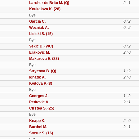
Larcher de Brito M. (Q)
2 : 1
Koukalova K. (28)
Bye
Garcia C.
0 : 2
Wozniak A.
0 : 2
Lisicki S. (15)
Bye
Vekic D. (WC)
0 : 2
Erakovic M.
2 : 0
Makarova E. (23)
Bye
Strycova B. (Q)
1 : 2
Ignatik A.
2 : 0
Kvitova P. (8)
Bye
Goerges J.
1 : 2
Petkovic A.
2 : 1
Cirstea S. (25)
Bye
Knapp K.
2 : 0
Barthel M.
2 : 1
Stosur S. (16)