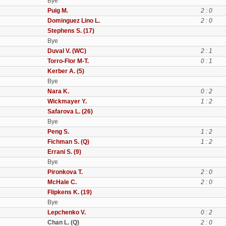
Bye
Puig M.
2 : 0
Dominguez Lino L.
2 : 0
Stephens S. (17)
Bye
Duval V. (WC)
2 : 1
Torro-Flor M-T.
0 : 1
Kerber A. (5)
Bye
Nara K.
0 : 2
Wickmayer Y.
1 : 2
Safarova L. (26)
Bye
Peng S.
1 : 2
Fichman S. (Q)
1 : 2
Errani S. (9)
Bye
Pironkova T.
2 : 0
McHale C.
2 : 0
Flipkens K. (19)
Bye
Lepchenko V.
0 : 2
Chan L. (Q)
2 : 0