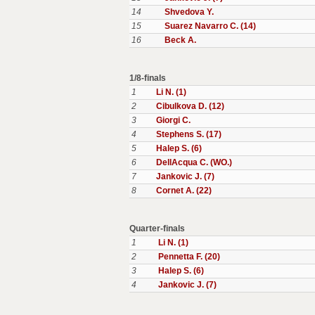
14
Shvedova Y.
15
Suarez Navarro C. (14)
16
Beck A.
1/8-finals
1
Li N. (1)
2
Cibulkova D. (12)
3
Giorgi C.
4
Stephens S. (17)
5
Halep S. (6)
6
DellAcqua C. (WO.)
7
Jankovic J. (7)
8
Cornet A. (22)
Quarter-finals
1
Li N. (1)
2
Pennetta F. (20)
3
Halep S. (6)
4
Jankovic J. (7)