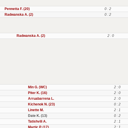
Pennetta F. (20)
0 : 2
Radwanska A. (2)
0 : 2
Radwanska A. (2)
2 : 0
Min G. (WC)
2 : 0
Piter K. (16)
2 : 0
Arruabarrena L.
2 : 0
Kichenok N. (23)
0 : 2
Linette M.
2 : 1
Date K. (13)
0 : 2
Tatishvili A.
2 : 1
Martic P. (17)
2 : 1