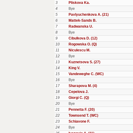
3
Pliskova Ka.
4
Bye
5
Pavlyuchenkova A. (21)
6
Mattek-Sands B.
7
Radwanska U.
8
Bye
9
Cibulkova D. (12)
10
Rogowska O. (Q)
11
Niculescu M.
12
Bye
13
Kuznetsova S. (27)
14
King V.
15
Vandeweghe C. (WC)
16
Bye
17
Sharapova M. (4)
18
Cepelova J.
19
Giorgi C. (Q)
20
Bye
21
Pennetta F. (20)
22
Townsend T. (WC)
23
Schiavone F.
24
Bye