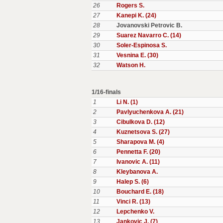
26
Rogers S.
27
Kanepi K. (24)
28
Jovanovski Petrovic B.
29
Suarez Navarro C. (14)
30
Soler-Espinosa S.
31
Vesnina E. (30)
32
Watson H.
1/16-finals
1
Li N. (1)
2
Pavlyuchenkova A. (21)
3
Cibulkova D. (12)
4
Kuznetsova S. (27)
5
Sharapova M. (4)
6
Pennetta F. (20)
7
Ivanovic A. (11)
8
Kleybanova A.
9
Halep S. (6)
10
Bouchard E. (18)
11
Vinci R. (13)
12
Lepchenko V.
13
Jankovic J. (7)