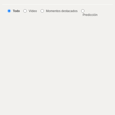
Todo
Video
Momentos destacados
Predicción