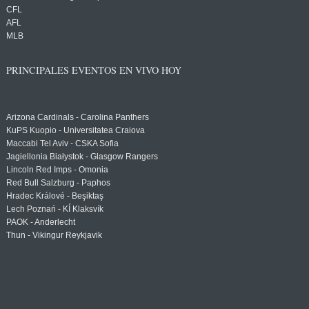
CFL
AFL
MLB
PRINCIPALES EVENTOS EN VIVO HOY
Arizona Cardinals - Carolina Panthers
KuPS Kuopio - Universitatea Craiova
Maccabi Tel Aviv - CSKA Sofia
Jagiellonia Białystok - Glasgow Rangers
Lincoln Red Imps - Omonia
Red Bull Salzburg - Paphos
Hradec Králové - Beşiktaş
Lech Poznań - KÍ Klaksvík
PAOK - Anderlecht
Thun - Vikingur Reykjavik