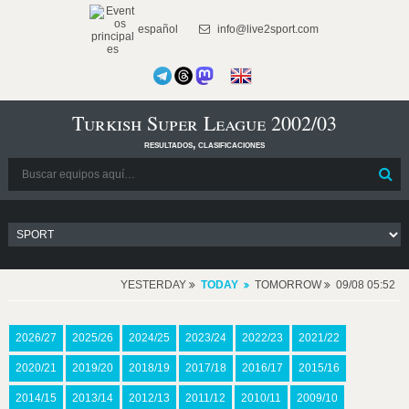
español
info@live2sport.com
Turkish Super League 2002/03
resultados, clasificaciones
YESTERDAY
TODAY
TOMORROW
09/08 05:52
2026/27
2025/26
2024/25
2023/24
2022/23
2021/22
2020/21
2019/20
2018/19
2017/18
2016/17
2015/16
2014/15
2013/14
2012/13
2011/12
2010/11
2009/10