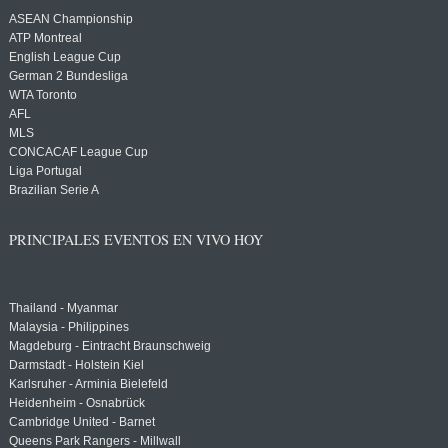
ASEAN Championship
ATP Montreal
English League Cup
German 2 Bundesliga
WTA Toronto
AFL
MLS
CONCACAF League Cup
Liga Portugal
Brazilian Serie A
PRINCIPALES EVENTOS EN VIVO HOY
Thailand - Myanmar
Malaysia - Philippines
Magdeburg - Eintracht Braunschweig
Darmstadt - Holstein Kiel
Karlsruher - Arminia Bielefeld
Heidenheim - Osnabrück
Cambridge United - Barnet
Queens Park Rangers - Millwall