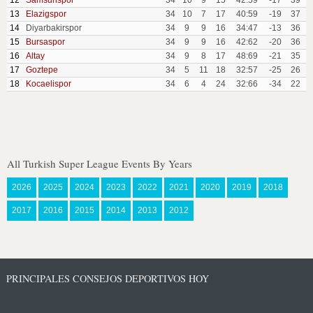
12
Samsunspor
34
10
9
15
42:59
-17
39
13
Elazigspor
34
10
7
17
40:59
-19
37
14
Diyarbakirspor
34
9
9
16
34:47
-13
36
15
Bursaspor
34
9
9
16
42:62
-20
36
16
Altay
34
9
8
17
48:69
-21
35
17
Goztepe
34
5
11
18
32:57
-25
26
18
Kocaelispor
34
6
4
24
32:66
-34
22
All Turkish Super League Events By Years
2026
2025
2024
2023
2022
2021
2020
2019
2018
2017
2016
2015
2014
2013
2012
PRINCIPALES CONSEJOS DEPORTIVOS HOY