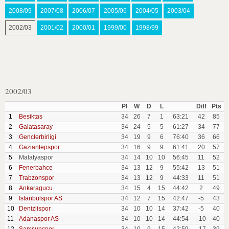
2008/09
2007/08
2006/07
2005/06
2004/05
2003/04
2002/03
2001/02
2000/01
1999/00
1998/99
2002/03
Pl
W
D
L
Diff
Pts
1
Besiktas
34
26
7
1
63:21
42
85
2
Galatasaray
34
24
5
5
61:27
34
77
3
Genclerbirligi
34
19
9
6
76:40
36
66
4
Gaziantepspor
34
16
9
9
61:41
20
57
5
Malatyaspor
34
14
10
10
56:45
11
52
6
Fenerbahce
34
13
12
9
55:42
13
51
7
Trabzonspor
34
13
12
9
44:33
11
51
8
Ankaragucu
34
15
4
15
44:42
2
49
9
Istanbulspor AS
34
12
7
15
42:47
-5
43
10
Denizlispor
34
10
10
14
37:42
-5
40
11
Adanaspor AS
34
10
10
14
44:54
-10
40