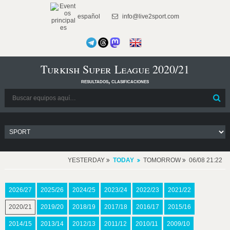
español
info@live2sport.com
Turkish Super League 2020/21
resultados, clasificaciones
YESTERDAY
TODAY
TOMORROW
06/08 21:22
2026/27
2025/26
2024/25
2023/24
2022/23
2021/22
2020/21
2019/20
2018/19
2017/18
2016/17
2015/16
2014/15
2013/14
2012/13
2011/12
2010/11
2009/10