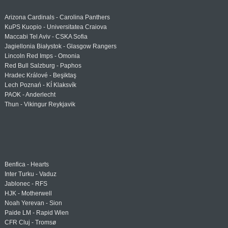
Arizona Cardinals - Carolina Panthers
KuPS Kuopio - Universitatea Craiova
Maccabi Tel Aviv - CSKA Sofia
Jagiellonia Białystok - Glasgow Rangers
Lincoln Red Imps - Omonia
Red Bull Salzburg - Paphos
Hradec Králové - Beşiktaş
Lech Poznań - KÍ Klaksvík
PAOK - Anderlecht
Thun - Vikingur Reykjavik
Benfica - Hearts
Inter Turku - Vaduz
Jablonec - RFS
HJK - Motherwell
Noah Yerevan - Sion
Paide LM - Rapid Wien
CFR Cluj - Tromsø