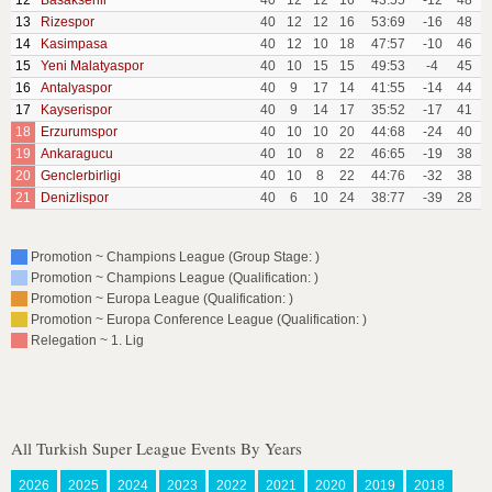
12
Basaksehir
40
12
12
16
43:55
-12
48
13
Rizespor
40
12
12
16
53:69
-16
48
14
Kasimpasa
40
12
10
18
47:57
-10
46
15
Yeni Malatyaspor
40
10
15
15
49:53
-4
45
16
Antalyaspor
40
9
17
14
41:55
-14
44
17
Kayserispor
40
9
14
17
35:52
-17
41
18
Erzurumspor
40
10
10
20
44:68
-24
40
19
Ankaragucu
40
10
8
22
46:65
-19
38
20
Genclerbirligi
40
10
8
22
44:76
-32
38
21
Denizlispor
40
6
10
24
38:77
-39
28
Promotion ~ Champions League (Group Stage: )
Promotion ~ Champions League (Qualification: )
Promotion ~ Europa League (Qualification: )
Promotion ~ Europa Conference League (Qualification: )
Relegation ~ 1. Lig
All Turkish Super League Events By Years
2026
2025
2024
2023
2022
2021
2020
2019
2018