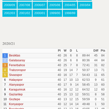
2008/09
2007/08
2006/07
2005/06
2004/05
2003/04
2002/03
2001/02
2000/01
1999/00
1998/99
2020/21
Pl
W
D
L
Diff
Pts
1
Besiktas
40
26
6
8
89:44
45
84
2
Galatasaray
40
26
6
8
80:36
44
84
3
Fenerbahce
40
25
7
8
72:41
31
82
4
Trabzonspor
40
19
14
7
50:37
13
71
5
Sivasspor
40
16
17
7
54:43
11
65
6
Hatayspor
40
17
10
13
62:53
9
61
7
Alanyaspor
40
17
9
14
58:45
13
60
8
Karagumruk
40
16
12
12
64:52
12
60
9
Gaziantep
40
15
13
12
59:51
8
58
10
Goztepe
40
13
12
15
59:59
0
51
11
Konyaspor
40
12
14
14
49:48
1
50