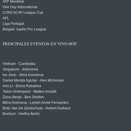
ATP Montreal
One Day International
CONCACAF League Cup
AFL
Liga Portugal
Belgian Jupiler Pro League
PRINCIPALES EVENTOS EN VIVO HOY
Vietnam - Cambodia
Singapore - Indonesia
Iva Jovic - Alina Korneeva
Daniel Merida Aguilar - Alex Michelsen
Ann Li - Elena Rybakina
Tallon Griekspoor - Matteo Arnaldi
Zizou Bergs - Ben Shelton
Mirra Andreeva - Leylah Annie Fernandez
Botic Van De Zandschulp - Hubert Hurkacz
Bochum - Hertha Berlin