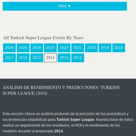
MÁS ▼
All Turkish Super League Events By Years
2026
2025
2024
2023
2022
2021
2020
2019
2018
2017
2016
2015
2014
2013
2012
ANÁLISIS DE RENDIMIENTO Y PREDICCIONES: TURKISH
SUPER LEAGUE (2014)
Esta sección ofrece un análisis profundo de la precisión de los pronósticos y
las tendencias estadísticas para
Turkish Super League
. Nuestra base de datos
realiza un seguimiento de los resultados, el ROI y el rendimiento de los
modelos durante la temporada
2014
.