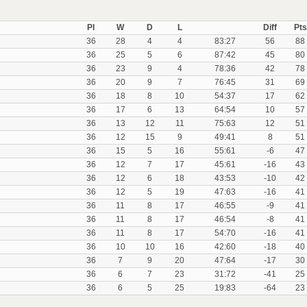
Pl
W
D
L
Diff
Pts
36
28
4
4
83:27
56
88
36
25
5
6
87:42
45
80
36
23
9
4
78:36
42
78
36
20
9
7
76:45
31
69
36
18
8
10
54:37
17
62
36
17
6
13
64:54
10
57
36
13
12
11
75:63
12
51
36
12
15
9
49:41
8
51
36
15
5
16
55:61
-6
47
36
12
7
17
45:61
-16
43
36
12
6
18
43:53
-10
42
36
12
5
19
47:63
-16
41
36
11
8
17
46:55
-9
41
36
11
8
17
46:54
-8
41
36
11
8
17
54:70
-16
41
36
10
10
16
42:60
-18
40
36
7
9
20
47:64
-17
30
36
6
7
23
31:72
-41
25
36
6
5
25
19:83
-64
23