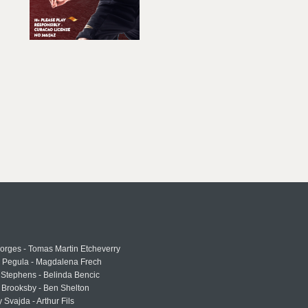
rges - Tomas Martin Etcheverry
a Pegula - Magdalena Frech
Stephens - Belinda Bencic
 Brooksby - Ben Shelton
 Svajda - Arthur Fils