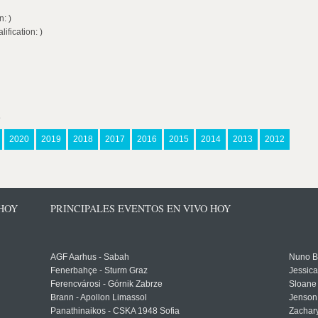
: )
fication: )
s
2020
2019
2018
2017
2016
2015
2014
2013
2012
 HOY
PRINCIPALES EVENTOS EN VIVO HOY
AGF Aarhus - Sabah
Nuno Bo
Fenerbahçe - Sturm Graz
Jessic
Ferencvárosi - Górnik Zabrze
Sloane 
Brann - Apollon Limassol
Jenson
Panathinaikos - CSKA 1948 Sofia
Zachary