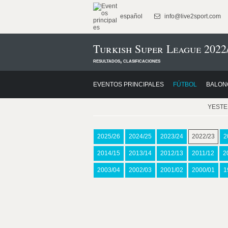
español
info@live2sport.com
Turkish Super League 2022
resultados, clasificaciones
EVENTOS PRINCIPALES
FÚTBOL
BALON
YEST
2025/26
2024/25
2023/24
2022/23
2
2014/15
2013/14
2012/13
2011/12
2
2003/04
2002/03
2001/02
2000/01
1