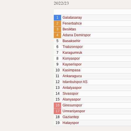
2022/23
1
Galatasaray
2
Fenerbahce
3
Besiktas
4
Adana Demirspor
5
Basaksehir
6
Trabzonspor
7
Karagumruk
8
Konyaspor
9
Kayserispor
10
Kasimpasa
11
Ankaragucu
12
Istanbulspor AS
13
Antalyaspor
14
Sivasspor
15
Alanyaspor
16
Giresunspor
17
Umraniyespor
18
Gaziantep
19
Hatayspor