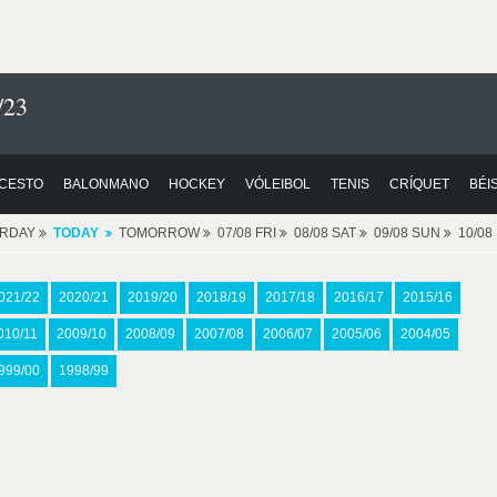
/23
CESTO
BALONMANO
HOCKEY
VÓLEIBOL
TENIS
CRÍQUET
BÉI
ERDAY
TODAY
TOMORROW
07/08 FRI
08/08 SAT
09/08 SUN
10/0
021/22
2020/21
2019/20
2018/19
2017/18
2016/17
2015/16
010/11
2009/10
2008/09
2007/08
2006/07
2005/06
2004/05
999/00
1998/99