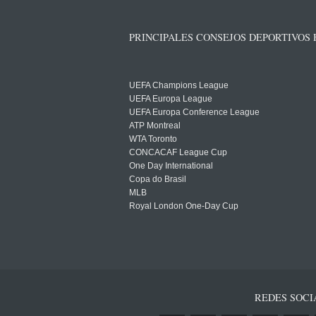
PRINCIPALES CONSEJOS DEPORTIVOS
UEFA Champions League
UEFA Europa League
UEFA Europa Conference League
ATP Montreal
WTA Toronto
CONCACAF League Cup
One Day International
Copa do Brasil
MLB
Royal London One-Day Cup
REDES SOCI