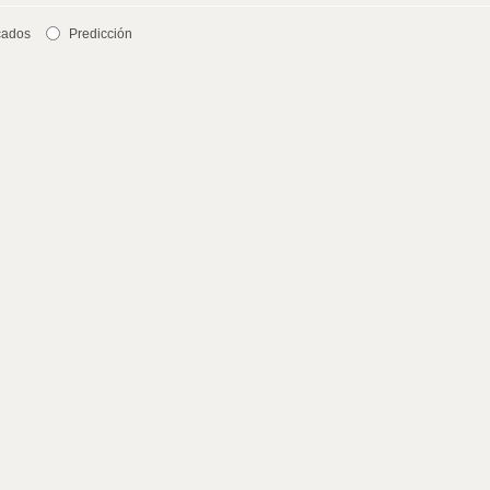
cados
Predicción