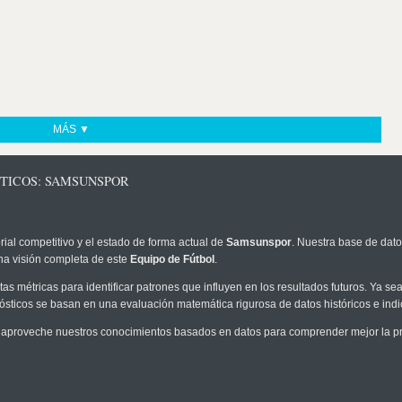
MÁS ▼
STICOS: SAMSUNSPOR
rial competitivo y el estado de forma actual de
Samsunspor
. Nuestra base de dato
na visión completa de este
Equipo de Fútbol
.
as métricas para identificar patrones que influyen en los resultados futuros. Ya sea 
onósticos se basan en una evaluación matemática rigurosa de datos históricos e ind
 aproveche nuestros conocimientos basados en datos para comprender mejor la prob