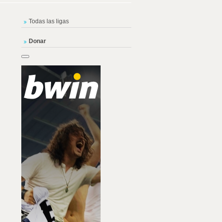
Todas las ligas
Donar