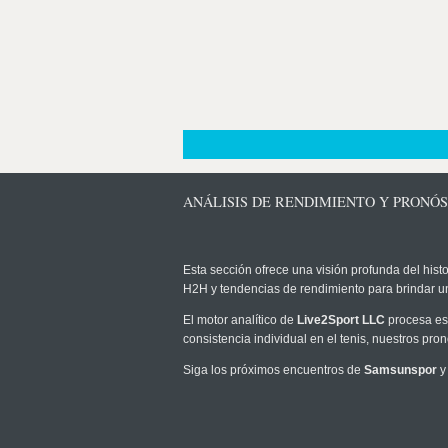
ANÁLISIS DE RENDIMIENTO Y PRONÓ
Esta sección ofrece una visión profunda del histo
H2H y tendencias de rendimiento para brindar u
El motor analítico de
Live2Sport LLC
procesa est
consistencia individual en el tenis, nuestros pr
Siga los próximos encuentros de
Samsunspor
y