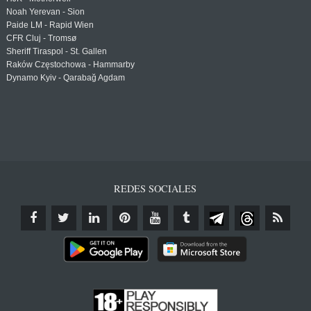
Noah Yerevan - Sion
Paide LM - Rapid Wien
CFR Cluj - Tromsø
Sheriff Tiraspol - St. Gallen
Raków Częstochowa - Hammarby
Dynamo Kyiv - Qarabağ Agdam
REDES SOCIALES