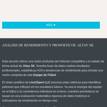
MÁS ▼
ANÁLISIS DE RENDIMIENTO Y PRONÓSTICOS: ALTAY SK
Esta sección ofrece una visión profunda del historial competitivo y el estado de
forma actual de
Altay SK
. Nuestra base de datos rastrea resultados
profesionales, estadísticas H2H y tendencias de rendimiento para brindar una
visión completa de este
Equipo de Fútbol
.
El motor analítico de
Live2Sport LLC
procesa estas métricas para identificar
patrones que influyen en los resultados futuros. Ya sea la sinergia del equipo
en el fútbol o la consistencia individual en el tenis, nuestros pronósticos se
basan en una evaluación matemática rigurosa de datos históricos e
indicadores de rendimiento en tiempo real.