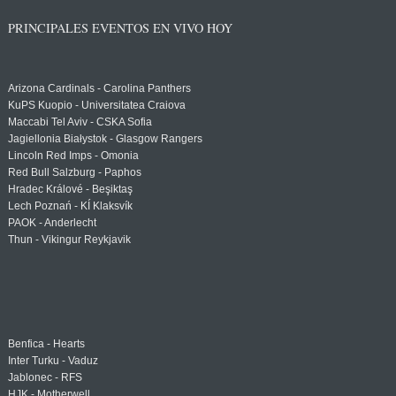
PRINCIPALES EVENTOS EN VIVO HOY
Arizona Cardinals - Carolina Panthers
KuPS Kuopio - Universitatea Craiova
Maccabi Tel Aviv - CSKA Sofia
Jagiellonia Białystok - Glasgow Rangers
Lincoln Red Imps - Omonia
Red Bull Salzburg - Paphos
Hradec Králové - Beşiktaş
Lech Poznań - KÍ Klaksvík
PAOK - Anderlecht
Thun - Vikingur Reykjavik
Benfica - Hearts
Inter Turku - Vaduz
Jablonec - RFS
HJK - Motherwell