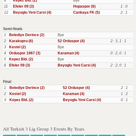
9
Kepez Bld. (2)
Bye
11
Efeler 09 (3)
Hopaspor (6)
1 : 0
12
Beyoglu Yeni Carsi (4)
Cankaya FK (5)
2 : 1
Semi-finals
1
Belediye Derince (2)
Bye
2
Karakopru (6)
52 Orduspor (4)
2 : 3
,
1 : 1
3
Kestel (2)
Bye
4
Orduspor 1967 (3)
Karaman (4)
0 : 2
,
0 : 1
5
Kepez Bld. (2)
Bye
6
Efeler 09 (3)
Beyoglu Yeni Carsi (4)
2 : 2
,
0 : 1
Final
1
Belediye Derince (2)
52 Orduspor (4)
2 : 1
2
Kestel (2)
Karaman (4)
1 : 2
3
Kepez Bld. (2)
Beyoglu Yeni Carsi (4)
0 : 1
All Turkish 3 Lig Group 3 Events By Years