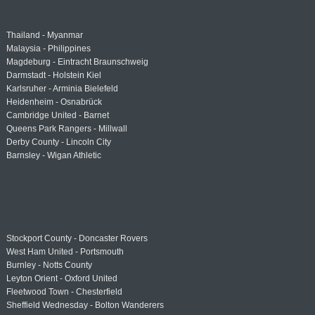
Thailand - Myanmar
Malaysia - Philippines
Magdeburg - Eintracht Braunschweig
Darmstadt - Holstein Kiel
Karlsruher - Arminia Bielefeld
Heidenheim - Osnabrück
Cambridge United - Barnet
Queens Park Rangers - Millwall
Derby County - Lincoln City
Barnsley - Wigan Athletic
Stockport County - Doncaster Rovers
West Ham United - Portsmouth
Burnley - Notts County
Leyton Orient - Oxford United
Fleetwood Town - Chesterfield
Sheffield Wednesday - Bolton Wanderers