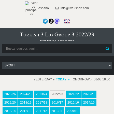
español
info@live2sport.com
Turkish 3 Lig Group 3 2022/23
resultados, clasificaciones
YESTERDAY
TODAY
TOMORROW
08/08 18:00
2025/26
2024/25
2023/24
2022/23
2021/22
2020/21
2019/20
2018/19
2017/18
2016/17
2015/16
2014/15
2013/14
2012/13
2011/12
2010/11
2009/10