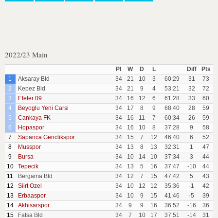
2022/23 Main
Pl
W
D
L
Diff
Pts
1
Aksaray Bld
34
21
10
3
60:29
31
73
2
Kepez Bld
34
21
9
4
53:21
32
72
3
Efeler 09
34
16
12
6
61:28
33
60
4
Beyoglu Yeni Carsi
34
17
8
9
68:40
28
59
5
Cankaya FK
34
16
11
7
60:34
26
59
6
Hopaspor
34
16
10
8
37:28
9
58
7
Sapanca Genclikspor
34
15
7
12
46:40
6
52
8
Musspor
34
13
8
13
32:31
1
47
9
Bursa
34
10
14
10
37:34
3
44
10
Tepecik
34
13
5
16
37:47
-10
44
11
Bergama Bld
34
12
7
15
47:42
5
43
12
Siirt Ozel
34
10
12
12
35:36
-1
42
13
Erbaaspor
34
10
9
15
41:46
-5
39
14
Akhisarspor
34
9
9
16
36:52
-16
36
15
Fatsa Bld
34
7
10
17
37:51
-14
31