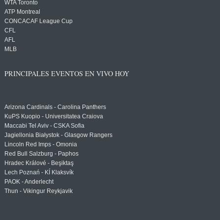
WTA Toronto
ATP Montreal
CONCACAF League Cup
CFL
AFL
MLB
PRINCIPALES EVENTOS EN VIVO HOY
Arizona Cardinals - Carolina Panthers
KuPS Kuopio - Universitatea Craiova
Maccabi Tel Aviv - CSKA Sofia
Jagiellonia Białystok - Glasgow Rangers
Lincoln Red Imps - Omonia
Red Bull Salzburg - Paphos
Hradec Králové - Beşiktaş
Lech Poznań - KÍ Klaksvík
PAOK - Anderlecht
Thun - Vikingur Reykjavik