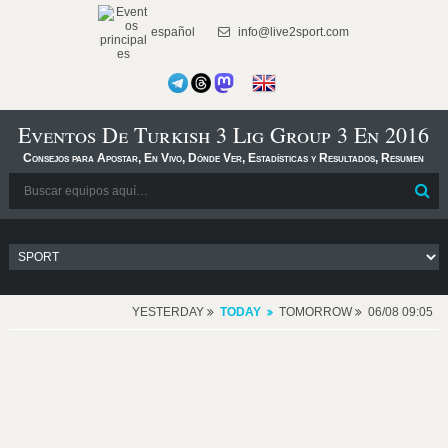
español
info@live2sport.com
Eventos De Turkish 3 Lig Group 3 En 2016
Consejos para Apostar, En Vivo, Dónde Ver, Estadísticas y Resultados, Resumen
YESTERDAY
TODAY
TOMORROW
06/08 09:05