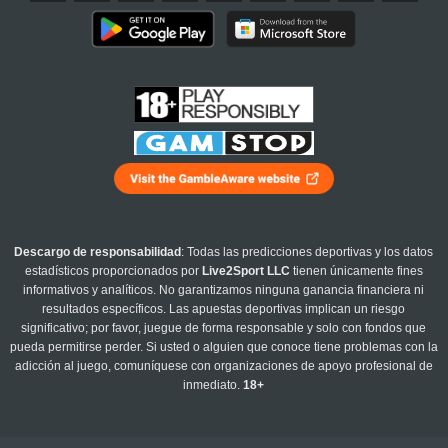
Descargo de responsabilidad
: Todas las predicciones deportivas y los datos
estadísticos proporcionados por
Live2Sport LLC
tienen únicamente fines
informativos y analíticos. No garantizamos ninguna ganancia financiera ni
resultados específicos. Las apuestas deportivas implican un riesgo
significativo; por favor, juegue de forma responsable y solo con fondos que
pueda permitirse perder. Si usted o alguien que conoce tiene problemas con la
adicción al juego, comuníquese con organizaciones de apoyo profesional de
inmediato.
18+