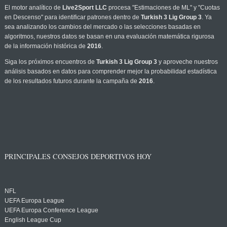
El motor analítico de
Live2Sport LLC
procesa "Estimaciones de ML" y "Cuotas
en Descenso" para identificar patrones dentro de
Turkish 3 Lig Group 3
. Ya
sea analizando los cambios del mercado o las selecciones basadas en
algoritmos, nuestros datos se basan en una evaluación matemática rigurosa
de la información histórica de
2016
.
Siga los próximos encuentros de
Turkish 3 Lig Group 3
y aproveche nuestros
análisis basados en datos para comprender mejor la probabilidad estadística
de los resultados futuros durante la campaña de
2016
.
PRINCIPALES CONSEJOS DEPORTIVOS HOY
NFL
UEFA Europa League
UEFA Europa Conference League
English League Cup