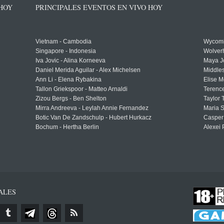
 HOY
PRINCIPALES EVENTOS EN VIVO HOY
Vietnam - Cambodia
Wycomb
Singapore - Indonesia
Wolver
Iva Jovic - Alina Korneeva
Maya J
Daniel Merida Aguilar - Alex Michelsen
Middle
Ann Li - Elena Rybakina
Elise M
Tallon Griekspoor - Matteo Arnaldi
Terenc
Zizou Bergs - Ben Shelton
Taylor 
Mirra Andreeva - Leylah Annie Fernandez
Maria S
Botic Van De Zandschulp - Hubert Hurkacz
Casper
Bochum - Hertha Berlin
Alexei 
ALES