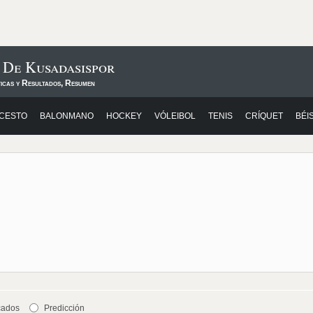
 De Kusadasispor
ticas y Resultados, Resumen
CESTO
BALONMANO
HOCKEY
VÓLEIBOL
TENIS
CRÍQUET
BÉI
cados
Predicción