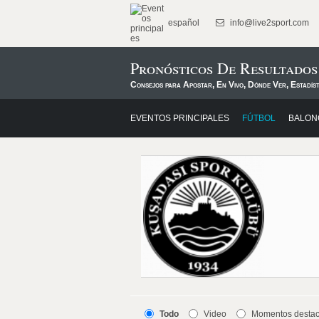
español
info@live2sport.com
Pronósticos De Resultados
Consejos para Apostar, En Vivo, Dónde Ver, Estadís
EVENTOS PRINCIPALES
FÚTBOL
BALON
Todo
Video
Momentos desta