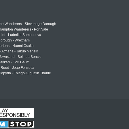
e Wanderers - Stevenage Borough
hampton Wanderers - Port Vale
oint - Ludmilla Samsonova
sbrough - Wrexham
ertens - Naomi Osaka
e Atmane - Jakub Mensik
Townsend - Belinda Bencic
akkari - Cori Gauff
 Ruud - Joao Fonseca
Popyrin - Thiago Augustin Tirante