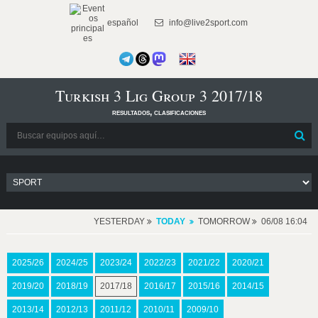
español
info@live2sport.com
Turkish 3 Lig Group 3 2017/18
resultados, clasificaciones
YESTERDAY
TODAY
TOMORROW
06/08 16:04
2025/26
2024/25
2023/24
2022/23
2021/22
2020/21
2019/20
2018/19
2017/18
2016/17
2015/16
2014/15
2013/14
2012/13
2011/12
2010/11
2009/10