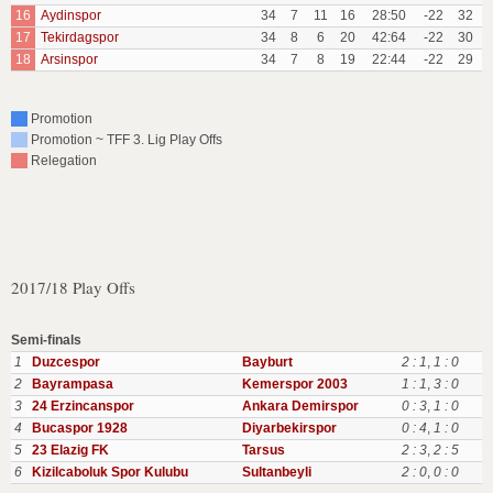
16
Aydinspor
34
7
11
16
28:50
-22
32
17
Tekirdagspor
34
8
6
20
42:64
-22
30
18
Arsinspor
34
7
8
19
22:44
-22
29
Promotion
Promotion ~ TFF 3. Lig Play Offs
Relegation
2017/18 Play Offs
Semi-finals
1
Duzcespor
Bayburt
2 : 1
,
1 : 0
2
Bayrampasa
Kemerspor 2003
1 : 1
,
3 : 0
3
24 Erzincanspor
Ankara Demirspor
0 : 3
,
1 : 0
4
Bucaspor 1928
Diyarbekirspor
0 : 4
,
1 : 0
5
23 Elazig FK
Tarsus
2 : 3
,
2 : 5
6
Kizilcaboluk Spor Kulubu
Sultanbeyli
2 : 0
,
0 : 0