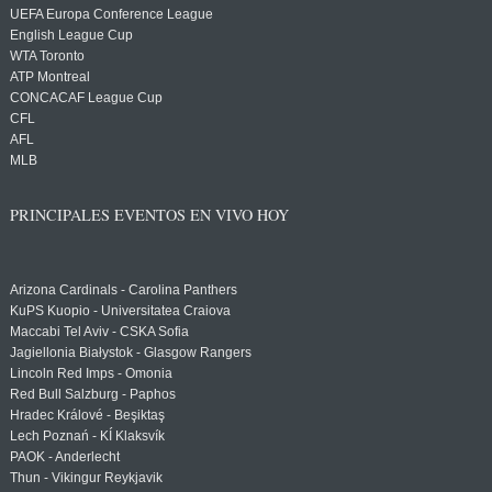
UEFA Europa Conference League
English League Cup
WTA Toronto
ATP Montreal
CONCACAF League Cup
CFL
AFL
MLB
PRINCIPALES EVENTOS EN VIVO HOY
Arizona Cardinals - Carolina Panthers
KuPS Kuopio - Universitatea Craiova
Maccabi Tel Aviv - CSKA Sofia
Jagiellonia Białystok - Glasgow Rangers
Lincoln Red Imps - Omonia
Red Bull Salzburg - Paphos
Hradec Králové - Beşiktaş
Lech Poznań - KÍ Klaksvík
PAOK - Anderlecht
Thun - Vikingur Reykjavik