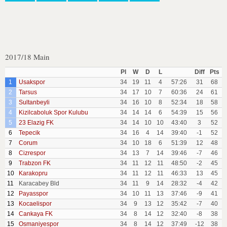
2017/18 Main
Pl
W
D
L
Diff
Pts
1
Usakspor
34
19
11
4
57:26
31
68
2
Tarsus
34
17
10
7
60:36
24
61
3
Sultanbeyli
34
16
10
8
52:34
18
58
4
Kizilcaboluk Spor Kulubu
34
14
14
6
54:39
15
56
5
23 Elazig FK
34
14
10
10
43:40
3
52
6
Tepecik
34
16
4
14
39:40
-1
52
7
Corum
34
10
18
6
51:39
12
48
8
Cizrespor
34
13
7
14
39:46
-7
46
9
Trabzon FK
34
11
12
11
48:50
-2
45
10
Karakopru
34
11
12
11
46:33
13
45
11
Karacabey Bld
34
11
9
14
28:32
-4
42
12
Payasspor
34
10
11
13
37:46
-9
41
13
Kocaelispor
34
9
13
12
35:42
-7
40
14
Cankaya FK
34
8
14
12
32:40
-8
38
15
Osmaniyespor
34
8
14
12
37:49
-12
38