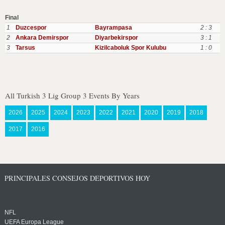
Final
1
Duzcespor
Bayrampasa
2 : 3
2
Ankara Demirspor
Diyarbekirspor
3 : 1
3
Tarsus
Kizilcaboluk Spor Kulubu
1 : 0
All Turkish 3 Lig Group 3 Events By Years
2026
2025
2024
2023
2022
2021
2020
2019
2018
2017
2016
PRINCIPALES CONSEJOS DEPORTIVOS HOY
NFL
UEFA Europa League