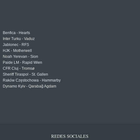
Benfica - Hearts
Inter Turku - Vaduz
Jablonec - RFS
HJK - Motherwell
Noah Yerevan - Sion
Paide LM - Rapid Wien
CFR Cluj - Tromsø
Sheriff Tiraspol - St. Gallen
Raków Częstochowa - Hammarby
Dynamo Kyiv - Qarabağ Agdam
REDES SOCIALES