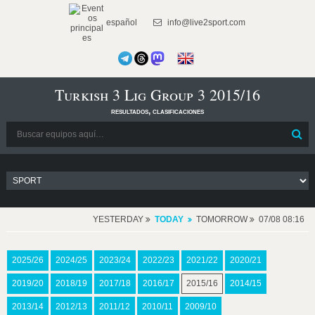
español
info@live2sport.com
Turkish 3 Lig Group 3 2015/16
resultados, clasificaciones
YESTERDAY
TODAY
TOMORROW
07/08 08:16
2025/26
2024/25
2023/24
2022/23
2021/22
2020/21
2019/20
2018/19
2017/18
2016/17
2015/16
2014/15
2013/14
2012/13
2011/12
2010/11
2009/10