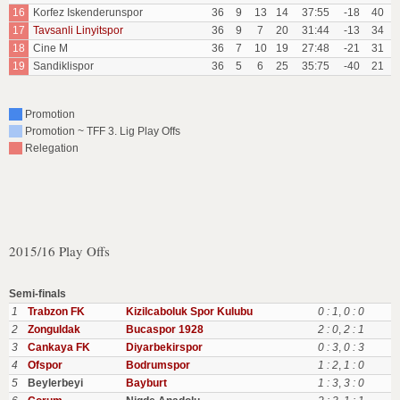
16
Korfez Iskenderunspor
36
9
13
14
37:55
-18
40
17
Tavsanli Linyitspor
36
9
7
20
31:44
-13
34
18
Cine M
36
7
10
19
27:48
-21
31
19
Sandiklispor
36
5
6
25
35:75
-40
21
Promotion
Promotion ~ TFF 3. Lig Play Offs
Relegation
2015/16 Play Offs
Semi-finals
1
Trabzon FK
Kizilcaboluk Spor Kulubu
0 : 1
,
0 : 0
2
Zonguldak
Bucaspor 1928
2 : 0
,
2 : 1
3
Cankaya FK
Diyarbekirspor
0 : 3
,
0 : 3
4
Ofspor
Bodrumspor
1 : 2
,
1 : 0
5
Beylerbeyi
Bayburt
1 : 3
,
3 : 0