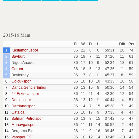
2015/16 Main
Pl
W
D
L
Diff
Pts
1
Kastamonuspor
36
22
8
6
59:31
28
74
2
Bayburt
36
18
7
11
37:26
11
61
3
Nigde Anadolu
36
17
10
9
52:34
18
61
4
Corum
36
18
5
13
47:36
11
59
5
Beylerbeyi
36
17
8
11
45:37
8
59
6
Golcukspor
36
16
10
10
43:33
10
58
7
Darica Genclerbirligi
36
13
15
8
50:36
14
54
8
24 Erzincanspor
36
11
21
4
42:30
12
54
9
Dersimspor
36
13
12
11
40:44
-4
51
10
Dardanelspor
36
14
7
15
45:38
7
49
11
Catalca
36
10
17
9
37:33
4
47
12
Batman Petrolspor
36
13
8
15
37:42
-5
47
13
Manavgatspor
36
11
11
14
50:52
-2
44
14
Bergama Bld
36
11
9
16
39:46
-7
42
15
Vanspor FK
36
10
12
14
33:46
-13
42