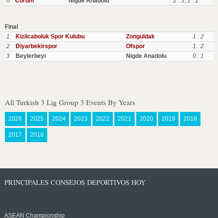
6
Corum
Nigde Anadolu
2 : 3
,
1 : 1
Final
1
Kizilcaboluk Spor Kulubu
Zonguldak
1 : 2
2
Diyarbekirspor
Ofspor
1 : 2
3
Beylerbeyi
Nigde Anadolu
0 : 1
All Turkish 3 Lig Group 3 Events By Years
2026
2025
2024
2023
2022
2021
2020
2019
2018
2017
2016
PRINCIPALES CONSEJOS DEPORTIVOS HOY
ASEAN Championship