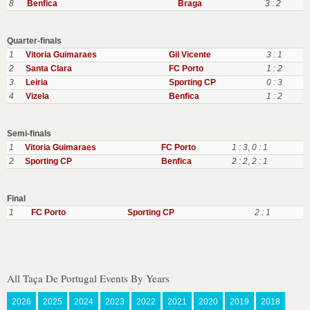
8
Benfica
Braga
3 : 2
Quarter-finals
1
Vitoria Guimaraes
Gil Vicente
3 : 1
2
Santa Clara
FC Porto
1 : 2
3
Leiria
Sporting CP
0 : 3
4
Vizela
Benfica
1 : 2
Semi-finals
1
Vitoria Guimaraes
FC Porto
1 : 3
,
0 : 1
2
Sporting CP
Benfica
2 : 2
,
2 : 1
Final
1
FC Porto
Sporting CP
2 : 1
All Taça De Portugal Events By Years
2026
2025
2024
2023
2022
2021
2020
2019
2018