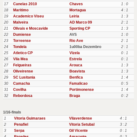
17
Canelas 2010
Chaves
1 : 0
18
Maritimo
Mortagua
4 : 1
19
Academico Viseu
Leiria
1 : 3
20
Malveira
AD Marco 09
2 : 1
21
Olivais e Moscavide
Sporting CP
1 : 3
22
Dumiense
AVS
1 : 0
23
Torreense
Rio Ave
2 : 1
24
Tondela
1u00ba Dezembro
2 : 1
25
Atletico CP
Vizela
0 : 1
26
Vila Mea
Estrela
0 : 1
27
Felgueiras
Arouca
1 : 3
28
Oliveirense
Boavista
1 : 3
29
SC Lusitania
Benfica
1 : 4
30
Camacha
Famalicao
0 : 5
31
Covilha
Portimonense
1 : 4
32
Rebordosa
Braga
0 : 2
1/16-finals
1
Vitoria Guimaraes
Vilaverdense
4 : 1
2
Penafiel
Vitoria Setubal
3 : 2
3
Serpa
Gil Vicente
0 : 1
4
Paredes
Amarante
0 : 2