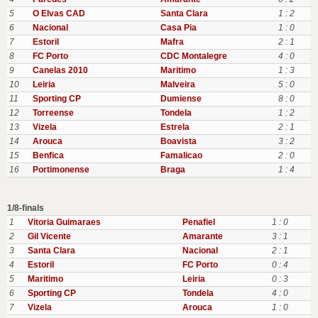
5
O Elvas CAD
Santa Clara
1 : 2
6
Nacional
Casa Pia
1 : 0
7
Estoril
Mafra
2 : 1
8
FC Porto
CDC Montalegre
4 : 0
9
Canelas 2010
Maritimo
1 : 3
10
Leiria
Malveira
5 : 0
11
Sporting CP
Dumiense
8 : 0
12
Torreense
Tondela
1 : 2
13
Vizela
Estrela
2 : 1
14
Arouca
Boavista
3 : 2
15
Benfica
Famalicao
2 : 0
16
Portimonense
Braga
1 : 4
1/8-finals
1
Vitoria Guimaraes
Penafiel
1 : 0
2
Gil Vicente
Amarante
3 : 1
3
Santa Clara
Nacional
2 : 1
4
Estoril
FC Porto
0 : 4
5
Maritimo
Leiria
0 : 3
6
Sporting CP
Tondela
4 : 0
7
Vizela
Arouca
1 : 0