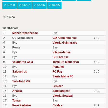
2007/08
2006/07
2005/06
2004/05
2023/24
1/128-finals
1
Moncarapachense
Bye
2
CU Micaelense
GD Alcochetense
1 : 0
4
Bye
Vitoria Guimaraes
5
Ponte
Bye
6
Bye
Vilaverdense
8
Bye
SC Farense
9
Valadares Gaia
Torre De Moncorvo
4 : 0
10
Bye
Penafiel
11
Salgueiros
FC Foz
2 : 0
12
Bye
Santa Maria FC
13
Sao Joao Ver
Bye
14
Bye
Leixoes
15
Anadia
Sanjoanense
2 : 3
16
Bye
Vitoria Setubal
17
Tomar
Bye
18
Pero Pinheiro
Caldas
2 : 1