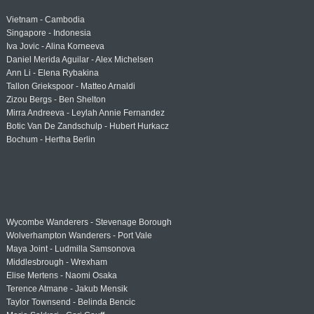
Vietnam - Cambodia
Singapore - Indonesia
Iva Jovic - Alina Korneeva
Daniel Merida Aguilar - Alex Michelsen
Ann Li - Elena Rybakina
Tallon Griekspoor - Matteo Arnaldi
Zizou Bergs - Ben Shelton
Mirra Andreeva - Leylah Annie Fernandez
Botic Van De Zandschulp - Hubert Hurkacz
Bochum - Hertha Berlin
Wycombe Wanderers - Stevenage Borough
Wolverhampton Wanderers - Port Vale
Maya Joint - Ludmilla Samsonova
Middlesbrough - Wrexham
Elise Mertens - Naomi Osaka
Terence Atmane - Jakub Mensik
Taylor Townsend - Belinda Bencic