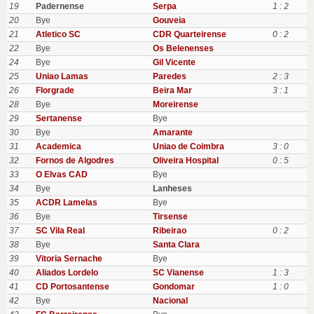
19
Padernense
Serpa
1 : 2
20
Bye
Gouveia
21
Atletico SC
CDR Quarteirense
0 : 2
22
Bye
Os Belenenses
24
Bye
Gil Vicente
25
Uniao Lamas
Paredes
2 : 3
26
Florgrade
Beira Mar
3 : 1
28
Bye
Moreirense
29
Sertanense
Bye
30
Bye
Amarante
31
Academica
Uniao de Coimbra
3 : 0
32
Fornos de Algodres
Oliveira Hospital
0 : 5
33
O Elvas CAD
Bye
34
Bye
Lanheses
35
ACDR Lamelas
Bye
36
Bye
Tirsense
37
SC Vila Real
Ribeirao
0 : 2
38
Bye
Santa Clara
39
Vitoria Sernache
Bye
40
Aliados Lordelo
SC Vianense
1 : 3
41
CD Portosantense
Gondomar
1 : 0
42
Bye
Nacional