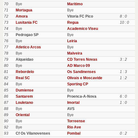
70
Bye
Maritimo
71
Mortagua
Bye
72
Amora
Vitoria FC Pico
8 : 0
73
Lusitania FC
Regua
10 : 0
74
Bye
Academico Viseu
75
Pedrogao SP
Bye
76
Bye
Leiria
77
Atletico Arcos
Bye
78
Bye
Malveira
79
Alqueidao
CD Torres Novas
3 : 2
80
Bye
AD Marco 09
81
Rebordelo
Os Sandinenses
1 : 3
82
Real SC
Olivais e Moscavide
1 : 2
84
Bye
Sporting CP
85
Dumiense
Bye
86
Santarem
Proenca-A-Nova
6 : 0
87
Louletano
Imortal
1 : 0
88
Bye
AVS
89
Oriental
Bye
90
Bye
Torreense
92
Bye
Rio Ave
93
Cf Os Vilanovenses
Pombal
0 : 2