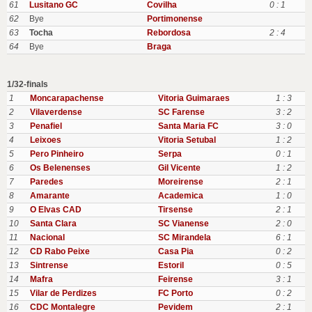
61
Lusitano GC
Covilha
0 : 1
62
Bye
Portimonense
63
Tocha
Rebordosa
2 : 4
64
Bye
Braga
1/32-finals
1
Moncarapachense
Vitoria Guimaraes
1 : 3
2
Vilaverdense
SC Farense
3 : 2
3
Penafiel
Santa Maria FC
3 : 0
4
Leixoes
Vitoria Setubal
1 : 2
5
Pero Pinheiro
Serpa
0 : 1
6
Os Belenenses
Gil Vicente
1 : 2
7
Paredes
Moreirense
2 : 1
8
Amarante
Academica
1 : 0
9
O Elvas CAD
Tirsense
2 : 1
10
Santa Clara
SC Vianense
2 : 0
11
Nacional
SC Mirandela
6 : 1
12
CD Rabo Peixe
Casa Pia
0 : 2
13
Sintrense
Estoril
0 : 5
14
Mafra
Feirense
3 : 1
15
Vilar de Perdizes
FC Porto
0 : 2
16
CDC Montalegre
Pevidem
2 : 1