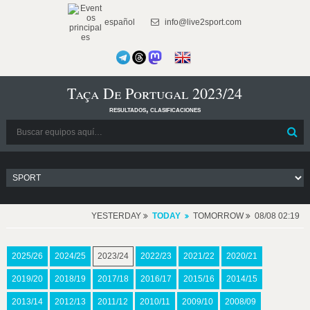
español
info@live2sport.com
Taça De Portugal 2023/24
resultados, clasificaciones
YESTERDAY
TODAY
TOMORROW
08/08 02:19
2025/26
2024/25
2023/24
2022/23
2021/22
2020/21
2019/20
2018/19
2017/18
2016/17
2015/16
2014/15
2013/14
2012/13
2011/12
2010/11
2009/10
2008/09