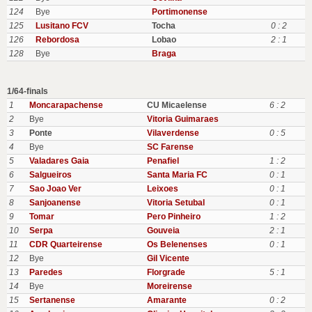
124
Bye
Portimonense
125
Lusitano FCV
Tocha
0 : 2
126
Rebordosa
Lobao
2 : 1
128
Bye
Braga
1/64-finals
1
Moncarapachense
CU Micaelense
6 : 2
2
Bye
Vitoria Guimaraes
3
Ponte
Vilaverdense
0 : 5
4
Bye
SC Farense
5
Valadares Gaia
Penafiel
1 : 2
6
Salgueiros
Santa Maria FC
0 : 1
7
Sao Joao Ver
Leixoes
0 : 1
8
Sanjoanense
Vitoria Setubal
0 : 1
9
Tomar
Pero Pinheiro
1 : 2
10
Serpa
Gouveia
2 : 1
11
CDR Quarteirense
Os Belenenses
0 : 1
12
Bye
Gil Vicente
13
Paredes
Florgrade
5 : 1
14
Bye
Moreirense
15
Sertanense
Amarante
0 : 2