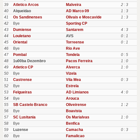
39
Atletico Arcos
Malveira
2 : 3
40
Alqueidao
AD Marco 09
1 : 3
41
Os Sandinenses
Olivais e Moscavide
1 : 3
42
Bye
Sporting CP
43
Dumiense
Santarem
4 : 3
44
Louletano
AVS
0 : 1
45
Oriental
Torreense
0 : 1
46
Bye
Rio Ave
47
Pombal
Tondela
0 : 5
48
1u00ba Dezembro
Pacos Ferreira
1 : 0
49
Atletico CP
Alverca
1 : 0
50
Bye
Vizela
51
Castrense
Vila Mea
0 : 3
52
Bye
Estrela
53
Felgueiras
AD Limianos
4 : 0
54
Bye
Arouca
55
SB Castelo Branco
Oliveirense
1 : 2
56
Bye
Boavista
57
SC Lusitania
Os Marialvas
1 : 0
58
Bye
Benfica
59
Luzense
Camacha
0 : 3
60
Bye
Famalicao