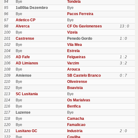
94
Bye
Tondela
95
1u00ba Dezembro
Bye
96
Bye
Pacos Ferreira
97
Atletico CP
Bye
98
Alverca
CF Os Gavionenses
13 : 0
100
Bye
Vizela
101
Castrense
Penedo Gordo
1 : 0
102
Bye
Vila Mea
104
Bye
Estrela
105
AD Fafe
Felgueiras
1 : 2
106
AD Limianos
Varzim
3 : 2
108
Bye
Arouca
109
Amiense
SB Castelo Branco
0 : 7
110
Bye
Oliveirense
112
Bye
Boavista
113
SC Lusitania
Bye
114
Bye
Os Marialvas
116
Bye
Benfica
117
Luzense
Bye
118
Bye
Camacha
120
Bye
Famalicao
121
Lusitano GC
Industria
2 : 0
122
Bye
Covilha