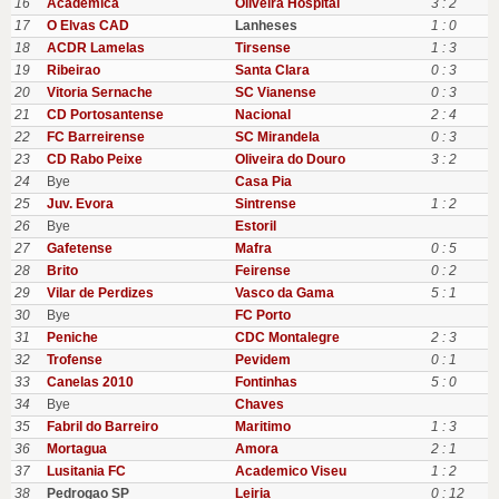
16
Academica
Oliveira Hospital
3 : 2
17
O Elvas CAD
Lanheses
1 : 0
18
ACDR Lamelas
Tirsense
1 : 3
19
Ribeirao
Santa Clara
0 : 3
20
Vitoria Sernache
SC Vianense
0 : 3
21
CD Portosantense
Nacional
2 : 4
22
FC Barreirense
SC Mirandela
0 : 3
23
CD Rabo Peixe
Oliveira do Douro
3 : 2
24
Bye
Casa Pia
25
Juv. Evora
Sintrense
1 : 2
26
Bye
Estoril
27
Gafetense
Mafra
0 : 5
28
Brito
Feirense
0 : 2
29
Vilar de Perdizes
Vasco da Gama
5 : 1
30
Bye
FC Porto
31
Peniche
CDC Montalegre
2 : 3
32
Trofense
Pevidem
0 : 1
33
Canelas 2010
Fontinhas
5 : 0
34
Bye
Chaves
35
Fabril do Barreiro
Maritimo
1 : 3
36
Mortagua
Amora
2 : 1
37
Lusitania FC
Academico Viseu
1 : 2
38
Pedrogao SP
Leiria
0 : 12