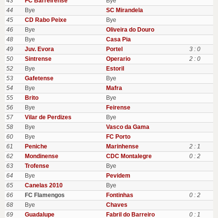
43
FC Barreirense
Bye
44
Bye
SC Mirandela
45
CD Rabo Peixe
Bye
46
Bye
Oliveira do Douro
48
Bye
Casa Pia
49
Juv. Evora
Portel
3 : 0
50
Sintrense
Operario
2 : 0
52
Bye
Estoril
53
Gafetense
Bye
54
Bye
Mafra
55
Brito
Bye
56
Bye
Feirense
57
Vilar de Perdizes
Bye
58
Bye
Vasco da Gama
60
Bye
FC Porto
61
Peniche
Marinhense
2 : 1
62
Mondinense
CDC Montalegre
0 : 2
63
Trofense
Bye
64
Bye
Pevidem
65
Canelas 2010
Bye
66
FC Flamengos
Fontinhas
0 : 2
68
Bye
Chaves
69
Guadalupe
Fabril do Barreiro
0 : 1