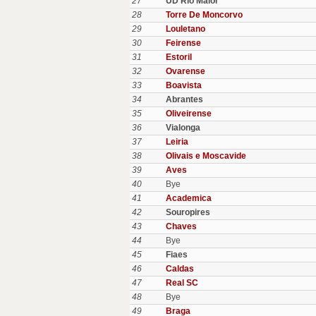
27
UD Rio Maior
28
Torre De Moncorvo
29
Louletano
30
Feirense
31
Estoril
32
Ovarense
33
Boavista
34
Abrantes
35
Oliveirense
36
Vialonga
37
Leiria
38
Olivais e Moscavide
39
Aves
40
Bye
41
Academica
42
Souropires
43
Chaves
44
Bye
45
Fiaes
46
Caldas
47
Real SC
48
Bye
49
Braga