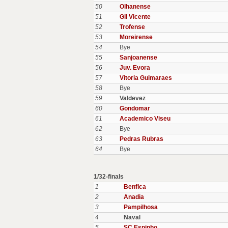
50
Olhanense
51
Gil Vicente
52
Trofense
53
Moreirense
54
Bye
55
Sanjoanense
56
Juv. Evora
57
Vitoria Guimaraes
58
Bye
59
Valdevez
60
Gondomar
61
Academico Viseu
62
Bye
63
Pedras Rubras
64
Bye
1/32-finals
1
Benfica
2
Anadia
3
Pampilhosa
4
Naval
5
SC Espinho