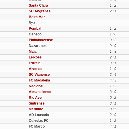
Santa Clara
1 : 2
SC Angrense
2 : 1
Beira Mar
Bye
Pombal
1 : 2
Canedo
1 : 0
Pinhalnovense
0 : 2
Nazarenos
9 : 0
Maia
1 : 3
Leixoes
2 : 1
Estrela
0 : 1
Alverca
1 : 0
SC Vianense
2 : 4
FC Madalena
4 : 3
Nacional
1 : 2
Almancilense
3 : 0
Rio Ave
0 : 2
Sintrense
3 : 1
Maritimo
0 : 5
AD Lousada
2 : 0
Odivelas FC
1 : 2
FC Marco
4 : 1