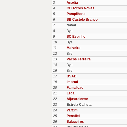
3
Anadia
4
CD Torres Novas
5
Pampilhosa
6
SB Castelo Branco
7
Naval
8
Bye
9
SC Espinho
10
Bye
11
Malveira
12
Bye
13
Pacos Ferreira
14
Bye
16
Bye
17
BSAD
19
Imortal
20
Famalicao
21
Leca
22
Aljustrelense
23
Estrela Calheta
24
Varzim
25
Penafiel
26
Salgueiros