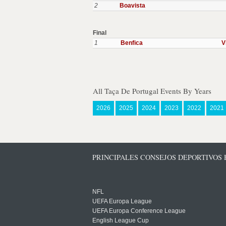
2
Boavista
Final
1
Benfica
V
All Taça De Portugal Events By Years
2026
2025
2024
2023
2022
2021
PRINCIPALES CONSEJOS DEPORTIVOS
NFL
UEFA Europa League
UEFA Europa Conference League
English League Cup