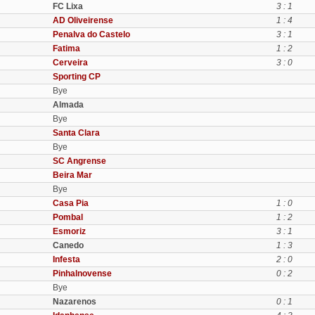
FC Lixa
3 : 1
AD Oliveirense
1 : 4
Penalva do Castelo
3 : 1
Fatima
1 : 2
Cerveira
3 : 0
Sporting CP
Bye
Almada
Bye
Santa Clara
Bye
SC Angrense
Beira Mar
Bye
Casa Pia
1 : 0
Pombal
1 : 2
Esmoriz
3 : 1
Canedo
1 : 3
Infesta
2 : 0
Pinhalnovense
0 : 2
Bye
Nazarenos
0 : 1