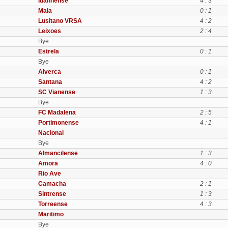
Idanhense
4 : 3
Maia
0 : 1
Lusitano VRSA
4 : 2
Leixoes
2 : 4
Bye
Estrela
0 : 1
Bye
Alverca
0 : 1
Santana
4 : 2
SC Vianense
1 : 3
Bye
FC Madalena
2 : 5
Portimonense
4 : 1
Nacional
Bye
Almancilense
1 : 3
Amora
4 : 0
Rio Ave
Camacha
2 : 1
Sintrense
1 : 3
Torreense
4 : 3
Maritimo
Bye