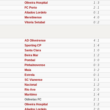
Oliveira Hospital
1 : 3
FC Porto
2 : 1
Aliados Lordelo
0 : 1
Merelinense
4 : 0
Vitoria Setubal
0 : 2
AD Oliveirense
4 : 1
Sporting CP
1 : 4
Santa Clara
1 : 0
Beira Mar
1 : 2
Pombal
3 : 0
Pinhalnovense
0 : 3
Maia
3 : 2
Estrela
0 : 1
SC Vianense
3 : 1
Nacional
1 : 2
Rio Ave
2 : 0
Maritimo
1 : 4
Odivelas FC
2 : 1
Oliveira Hospital
1 : 2
Aliados Lordelo
2 : 0