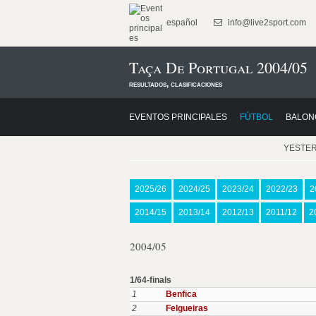
español
info@live2sport.com
Taça De Portugal 2004/05
resultados, clasificaciones
EVENTOS PRINCIPALES
FÚTBOL
BALON
YESTE
2025/26
2024/25
2023/24
2022/23
2
2014/15
2013/14
2012/13
2011/12
2
2004/05
1/64-finals
1
Benfica
2
Felgueiras