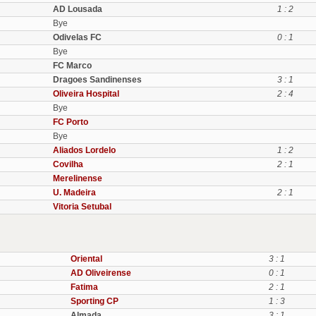
AD Lousada
1 : 2
Bye
Odivelas FC
0 : 1
Bye
FC Marco
Dragoes Sandinenses
3 : 1
Oliveira Hospital
2 : 4
Bye
FC Porto
Bye
Aliados Lordelo
1 : 2
Covilha
2 : 1
Merelinense
U. Madeira
2 : 1
Vitoria Setubal
Oriental
3 : 1
AD Oliveirense
0 : 1
Fatima
2 : 1
Sporting CP
1 : 3
Almada
3 : 1