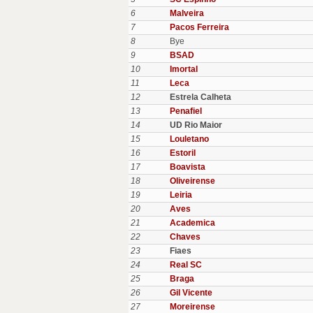
6
Malveira
7
Pacos Ferreira
8
Bye
9
BSAD
10
Imortal
11
Leca
12
Estrela Calheta
13
Penafiel
14
UD Rio Maior
15
Louletano
16
Estoril
17
Boavista
18
Oliveirense
19
Leiria
20
Aves
21
Academica
22
Chaves
23
Fiaes
24
Real SC
25
Braga
26
Gil Vicente
27
Moreirense