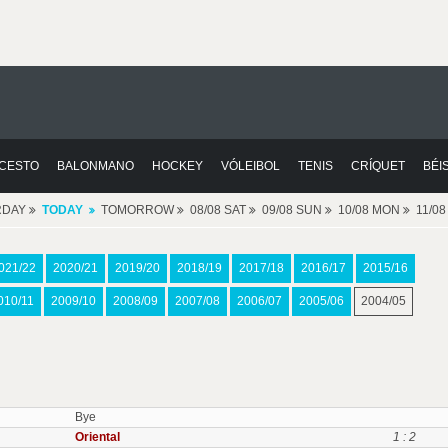
CESTO
BALONMANO
HOCKEY
VÓLEIBOL
TENIS
CRÍQUET
BÉI
RDAY
TODAY
TOMORROW
08/08 SAT
09/08 SUN
10/08 MON
11/0
021/22
2020/21
2019/20
2018/19
2017/18
2016/17
2015/16
010/11
2009/10
2008/09
2007/08
2006/07
2005/06
2004/05
Bye
Oriental
1 : 2