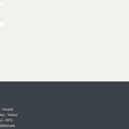
 - Hearts
urku - Vaduz
ec - RFS
otherwell