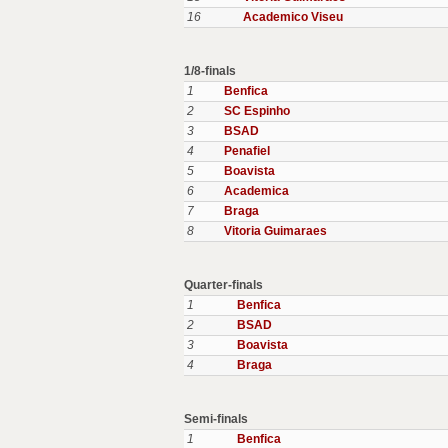
16
Academico Viseu
1/8-finals
1
Benfica
2
SC Espinho
3
BSAD
4
Penafiel
5
Boavista
6
Academica
7
Braga
8
Vitoria Guimaraes
Quarter-finals
1
Benfica
2
BSAD
3
Boavista
4
Braga
Semi-finals
1
Benfica