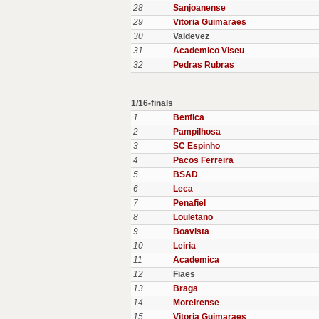
28
Sanjoanense
29
Vitoria Guimaraes
30
Valdevez
31
Academico Viseu
32
Pedras Rubras
1/16-finals
1
Benfica
2
Pampilhosa
3
SC Espinho
4
Pacos Ferreira
5
BSAD
6
Leca
7
Penafiel
8
Louletano
9
Boavista
10
Leiria
11
Academica
12
Fiaes
13
Braga
14
Moreirense
15
Vitoria Guimaraes