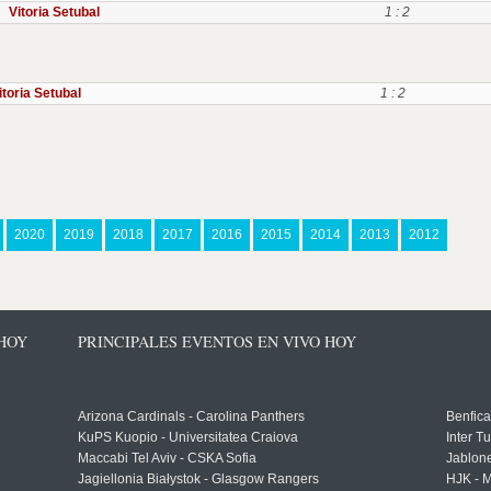
Vitoria Setubal
1 : 2
itoria Setubal
1 : 2
2020
2019
2018
2017
2016
2015
2014
2013
2012
 HOY
PRINCIPALES EVENTOS EN VIVO HOY
Arizona Cardinals - Carolina Panthers
Benfica
KuPS Kuopio - Universitatea Craiova
Inter T
Maccabi Tel Aviv - CSKA Sofia
Jablon
Jagiellonia Białystok - Glasgow Rangers
HJK - M