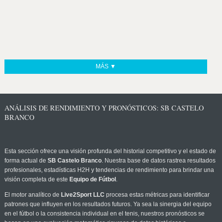
MÁS ▼
ANÁLISIS DE RENDIMIENTO Y PRONÓSTICOS: SB CASTELO
BRANCO
Esta sección ofrece una visión profunda del historial competitivo y el estado de
forma actual de
SB Castelo Branco
. Nuestra base de datos rastrea resultados
profesionales, estadísticas H2H y tendencias de rendimiento para brindar una
visión completa de este
Equipo de Fútbol
.
El motor analítico de
Live2Sport LLC
procesa estas métricas para identificar
patrones que influyen en los resultados futuros. Ya sea la sinergia del equipo
en el fútbol o la consistencia individual en el tenis, nuestros pronósticos se