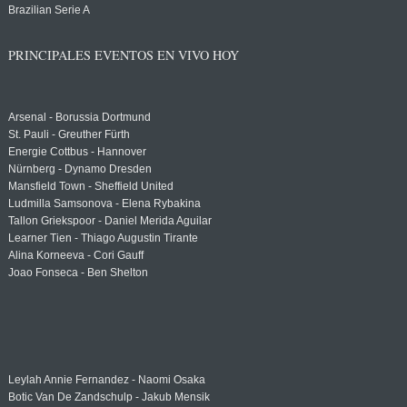
Brazilian Serie A
PRINCIPALES EVENTOS EN VIVO HOY
Arsenal - Borussia Dortmund
St. Pauli - Greuther Fürth
Energie Cottbus - Hannover
Nürnberg - Dynamo Dresden
Mansfield Town - Sheffield United
Ludmilla Samsonova - Elena Rybakina
Tallon Griekspoor - Daniel Merida Aguilar
Learner Tien - Thiago Augustin Tirante
Alina Korneeva - Cori Gauff
Joao Fonseca - Ben Shelton
Leylah Annie Fernandez - Naomi Osaka
Botic Van De Zandschulp - Jakub Mensik