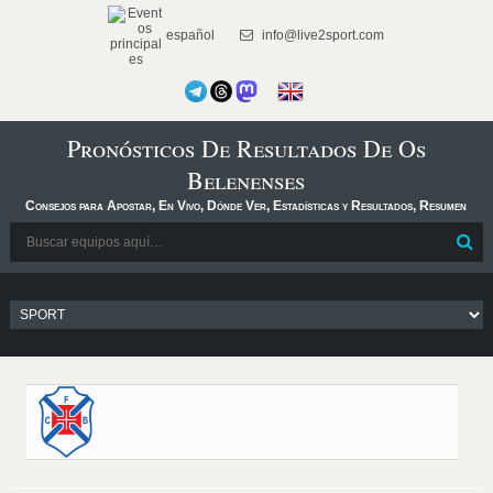
español
info@live2sport.com
Pronósticos De Resultados De Os
Belenenses
Consejos para Apostar, En Vivo, Dónde Ver, Estadísticas y Resultados, Resumen