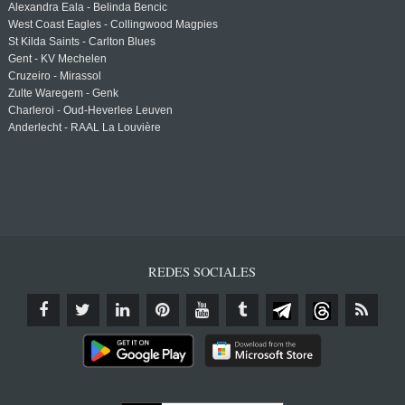
Alexandra Eala - Belinda Bencic
West Coast Eagles - Collingwood Magpies
St Kilda Saints - Carlton Blues
Gent - KV Mechelen
Cruzeiro - Mirassol
Zulte Waregem - Genk
Charleroi - Oud-Heverlee Leuven
Anderlecht - RAAL La Louvière
REDES SOCIALES