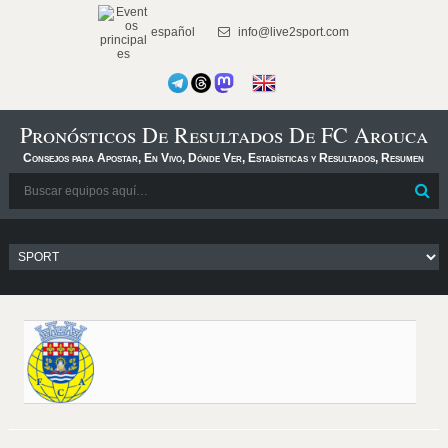
español
info@live2sport.com
Pronósticos De Resultados De FC Arouca
Consejos para Apostar, En Vivo, Dónde Ver, Estadísticas y Resultados, Resumen