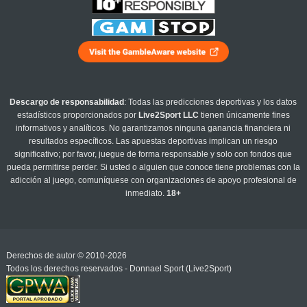
Descargo de responsabilidad
: Todas las predicciones deportivas y los datos
estadísticos proporcionados por
Live2Sport LLC
tienen únicamente fines
informativos y analíticos. No garantizamos ninguna ganancia financiera ni
resultados específicos. Las apuestas deportivas implican un riesgo
significativo; por favor, juegue de forma responsable y solo con fondos que
pueda permitirse perder. Si usted o alguien que conoce tiene problemas con la
adicción al juego, comuníquese con organizaciones de apoyo profesional de
inmediato.
18+
Derechos de autor © 2010-2026
Todos los derechos reservados - Donnael Sport (Live2Sport)