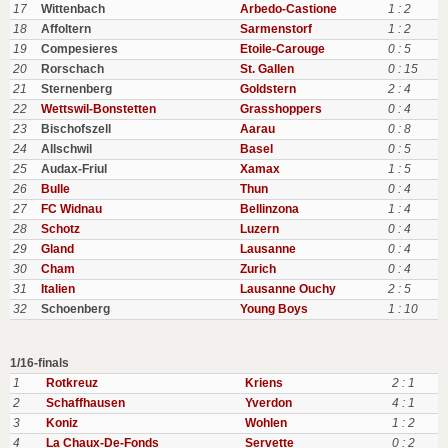
17
Wittenbach
Arbedo-Castione
1 : 2
18
Affoltern
Sarmenstorf
1 : 2
19
Compesieres
Etoile-Carouge
0 : 5
20
Rorschach
St. Gallen
0 : 15
21
Sternenberg
Goldstern
2 : 4
22
Wettswil-Bonstetten
Grasshoppers
0 : 4
23
Bischofszell
Aarau
0 : 8
24
Allschwil
Basel
0 : 5
25
Audax-Friul
Xamax
1 : 5
26
Bulle
Thun
0 : 4
27
FC Widnau
Bellinzona
1 : 4
28
Schotz
Luzern
0 : 4
29
Gland
Lausanne
0 : 4
30
Cham
Zurich
0 : 4
31
Italien
Lausanne Ouchy
2 : 5
32
Schoenberg
Young Boys
1 : 10
1/16-finals
1
Rotkreuz
Kriens
2 : 1
2
Schaffhausen
Yverdon
4 : 1
3
Koniz
Wohlen
1 : 2
4
La Chaux-De-Fonds
Servette
0 : 2