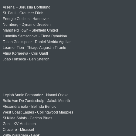
Arsenal - Borussia Dortmund
St. Pauli - Greuther Fürth
Energie Cottbus - Hannover
Nürnberg - Dynamo Dresden
Mansfield Town - Sheffield United
Ludmilla Samsonova - Elena Rybakina
Tallon Griekspoor - Daniel Merida Aguilar
Learner Tien - Thiago Augustin Tirante
Alina Korneeva - Cori Gauff
Joao Fonseca - Ben Shelton
Leylah Annie Fernandez - Naomi Osaka
Botic Van De Zandschulp - Jakub Mensik
Alexandra Eala - Belinda Bencic
West Coast Eagles - Collingwood Magpies
St Kilda Saints - Carlton Blues
Gent - KV Mechelen
Cruzeiro - Mirassol
Zulte Waregem - Genk