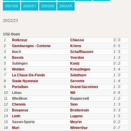
2007/08
2006/07
2005/06
2004/05
2022/23
1/32-finals
1
Rotkreuz
Chiasso
3 : 0
2
Gambarogno - Contone
Kriens
0 : 5
3
Ibach
Schaffhausen
1 : 5
4
Bavois
Yverdon
1 : 3
5
Subingen
Koniz
0 : 2
6
Wohlen
Kreuzlingen
5 : 4
7
La Chaux-De-Fonds
Solothurn
1 : 0
8
Stade Nyonnais
Servette
1 : 4
9
Portalban
Grand-Saconnex
1 : 0
10
Littau
Wil
0 : 6
11
Wiedikon
Rapperswil
1 : 2
12
Chenois
Sion
1 : 3
13
Bosporus
Breitenrain
0 : 3
14
Linth
Lugano
1 : 5
15
Saxon-Sports
Meyrin
0 : 2
16
Muri
Winterthur
0 : 7