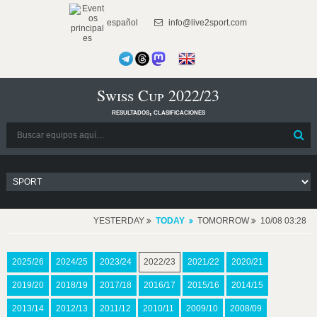
español
info@live2sport.com
Swiss Cup 2022/23
resultados, clasificaciones
YESTERDAY
TODAY
TOMORROW
10/08 03:28
2025/26
2024/25
2023/24
2022/23
2021/22
2020/21
2019/20
2018/19
2017/18
2016/17
2015/16
2014/15
2013/14
2012/13
2011/12
2010/11
2009/10
2008/09