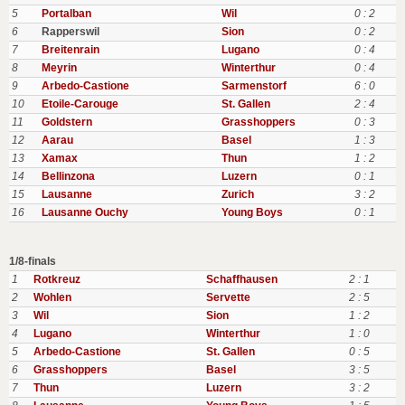
5
Portalban
Wil
0 : 2
6
Rapperswil
Sion
0 : 2
7
Breitenrain
Lugano
0 : 4
8
Meyrin
Winterthur
0 : 4
9
Arbedo-Castione
Sarmenstorf
6 : 0
10
Etoile-Carouge
St. Gallen
2 : 4
11
Goldstern
Grasshoppers
0 : 3
12
Aarau
Basel
1 : 3
13
Xamax
Thun
1 : 2
14
Bellinzona
Luzern
0 : 1
15
Lausanne
Zurich
3 : 2
16
Lausanne Ouchy
Young Boys
0 : 1
1/8-finals
1
Rotkreuz
Schaffhausen
2 : 1
2
Wohlen
Servette
2 : 5
3
Wil
Sion
1 : 2
4
Lugano
Winterthur
1 : 0
5
Arbedo-Castione
St. Gallen
0 : 5
6
Grasshoppers
Basel
3 : 5
7
Thun
Luzern
3 : 2