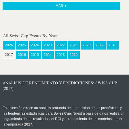
MÁS ▼
All Swiss Cup Events By Years
2026
2025
2024
2023
2022
2021
2020
2019
2018
2017
2016
2015
2014
2013
2012
ANÁLISIS DE RENDIMIENTO Y PREDICCIONES: SWISS CUP
(2017)
Esta sección ofrece un análisis profundo de la precisión de los pronósticos y
las tendencias estadísticas para
Swiss Cup
. Nuestra base de datos realiza un
seguimiento de los resultados, el ROI y el rendimiento de los modelos durante
la temporada
2017
.