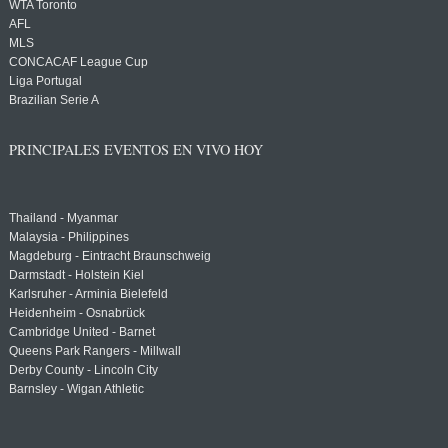
WTA Toronto
AFL
MLS
CONCACAF League Cup
Liga Portugal
Brazilian Serie A
PRINCIPALES EVENTOS EN VIVO HOY
Thailand - Myanmar
Malaysia - Philippines
Magdeburg - Eintracht Braunschweig
Darmstadt - Holstein Kiel
Karlsruher - Arminia Bielefeld
Heidenheim - Osnabrück
Cambridge United - Barnet
Queens Park Rangers - Millwall
Derby County - Lincoln City
Barnsley - Wigan Athletic