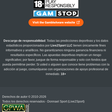
Descargo de responsabilidad
: Todas las predicciones deportivas y los datos
estadísticos proporcionados por
Live2Sport LLC
tienen únicamente fines
informativos y analíticos. No garantizamos ninguna ganancia financiera ni
resultados específicos. Las apuestas deportivas implican un riesgo
significativo; por favor, juegue de forma responsable y solo con fondos que
pueda permitirse perder. Si usted o alguien que conoce tiene problemas con la
adicción al juego, comuníquese con organizaciones de apoyo profesional de
inmediato.
18+
Derechos de autor © 2010-2026
Todos los derechos reservados - Donnael Sport (Live2Sport)