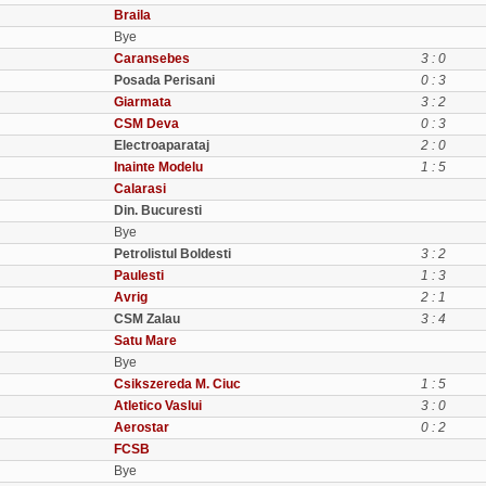
Braila
Bye
Caransebes
3 : 0
Posada Perisani
0 : 3
Giarmata
3 : 2
CSM Deva
0 : 3
Electroaparataj
2 : 0
Inainte Modelu
1 : 5
Calarasi
Din. Bucuresti
Bye
Petrolistul Boldesti
3 : 2
Paulesti
1 : 3
Avrig
2 : 1
CSM Zalau
3 : 4
Satu Mare
Bye
Csikszereda M. Ciuc
1 : 5
Atletico Vaslui
3 : 0
Aerostar
0 : 2
FCSB
Bye