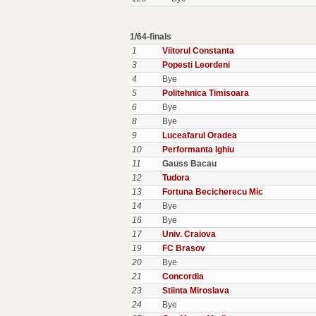
1/64-finals
1
Viitorul Constanta
3
Popesti Leordeni
4
Bye
5
Politehnica Timisoara
6
Bye
8
Bye
9
Luceafarul Oradea
10
Performanta Ighiu
11
Gauss Bacau
12
Tudora
13
Fortuna Becicherecu Mic
14
Bye
16
Bye
17
Univ. Craiova
19
FC Brasov
20
Bye
21
Concordia
23
Stiinta Miroslava
24
Bye