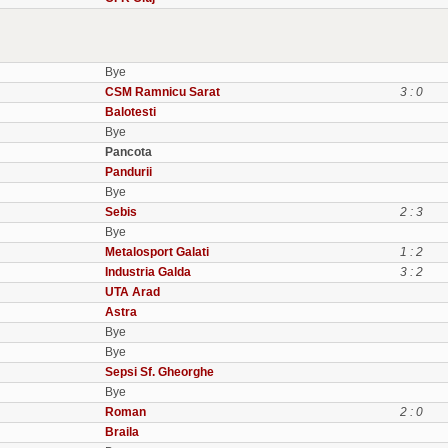
Bye
CSM Ramnicu Sarat
3 : 0
Balotesti
Bye
Pancota
Pandurii
Bye
Sebis
2 : 3
Bye
Metalosport Galati
1 : 2
Industria Galda
3 : 2
UTA Arad
Astra
Bye
Bye
Sepsi Sf. Gheorghe
Bye
Roman
2 : 0
Braila