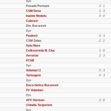
Bye
Posada Perisani
2 : 1
CSM Deva
1 : 3
Inainte Modelu
4 : 0
Calarasi
Din. Bucuresti
Bye
Paulesti
0 : 3
CSM Zalau
2 : 1
Satu Mare
Csikszereda M. Ciuc
1 : 0
Aerostar
2 : 3
FCSB
Bye
Voluntari 2
5 : 3
Tarlungeni
0 : 3
Bye
Daco-Getica Bucuresti
FC Voluntari
Bye
AFC Harman
2 : 0
Chindia Targoviste
Bye