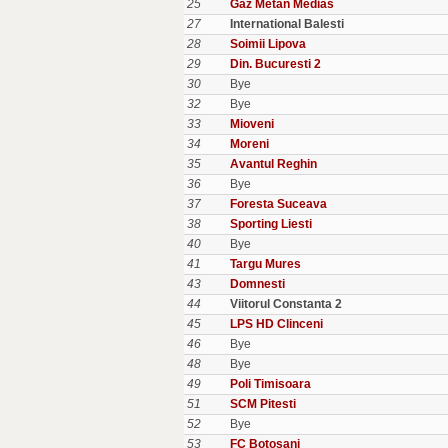
25
Gaz Metan Medias
27
International Balesti
28
Soimii Lipova
29
Din. Bucuresti 2
30
Bye
32
Bye
33
Mioveni
34
Moreni
35
Avantul Reghin
36
Bye
37
Foresta Suceava
38
Sporting Liesti
40
Bye
41
Targu Mures
43
Domnesti
44
Viitorul Constanta 2
45
LPS HD Clinceni
46
Bye
48
Bye
49
Poli Timisoara
51
SCM Pitesti
52
Bye
53
FC Botosani