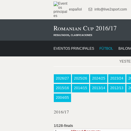
español
info@live2sport.com
Romanian Cup 2016/17
resultados, clasificaciones
EVENTOS PRINCIPALES
FÚTBOL
BALON
YEST
2026/27
2025/26
2024/25
2023/24
2
2015/16
2014/15
2013/14
2012/13
2
2004/05
2016/17
1/128-finals