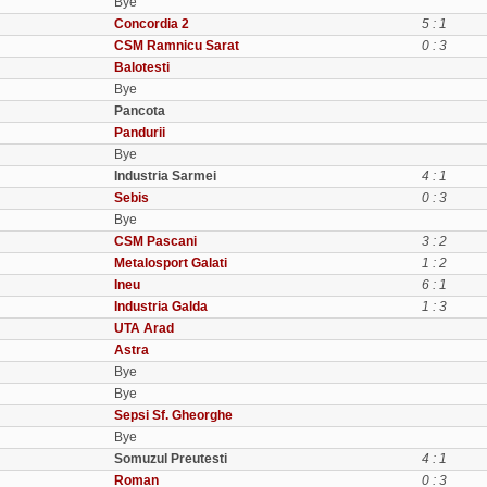
Bye
Concordia 2
5 : 1
CSM Ramnicu Sarat
0 : 3
Balotesti
Bye
Pancota
Pandurii
Bye
Industria Sarmei
4 : 1
Sebis
0 : 3
Bye
CSM Pascani
3 : 2
Metalosport Galati
1 : 2
Ineu
6 : 1
Industria Galda
1 : 3
UTA Arad
Astra
Bye
Bye
Sepsi Sf. Gheorghe
Bye
Somuzul Preutesti
4 : 1
Roman
0 : 3