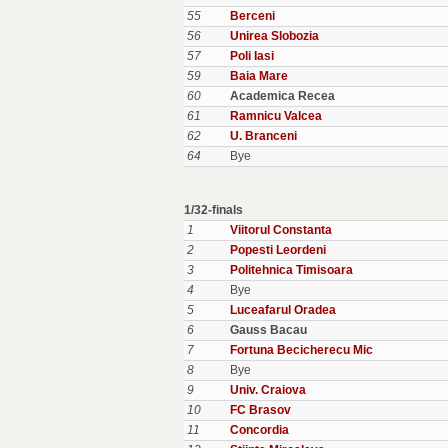
55
Berceni
56
Unirea Slobozia
57
Poli Iasi
59
Baia Mare
60
Academica Recea
61
Ramnicu Valcea
62
U. Branceni
64
Bye
1/32-finals
1
Viitorul Constanta
2
Popesti Leordeni
3
Politehnica Timisoara
4
Bye
5
Luceafarul Oradea
6
Gauss Bacau
7
Fortuna Becicherecu Mic
8
Bye
9
Univ. Craiova
10
FC Brasov
11
Concordia