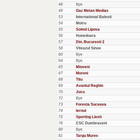
48
Bye
49
Gaz Metan Medias
53
International Balesti
54
Motru
55
Soimii Lipova
56
Hunedoara
57
Din. Bucuresti 2
58
Viteazul Sinoe
60
Bye
64
Bye
65
Mioveni
67
Moreni
68
Titu
69
Avantul Reghin
70
Jucu
72
Bye
73
Foresta Suceava
74
Iernut
75
Sporting Liesti
76
CSC Dumbraveni
80
Bye
81
Targu Mures