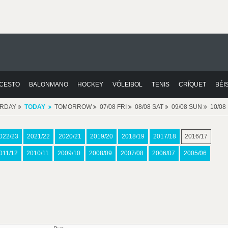
CESTO
BALONMANO
HOCKEY
VÓLEIBOL
TENIS
CRÍQUET
BÉI
ERDAY
TODAY
TOMORROW
07/08 FRI
08/08 SAT
09/08 SUN
10/0
022/23
2021/22
2020/21
2019/20
2018/19
2017/18
2016/17
011/12
2010/11
2009/10
2008/09
2007/08
2006/07
2005/06