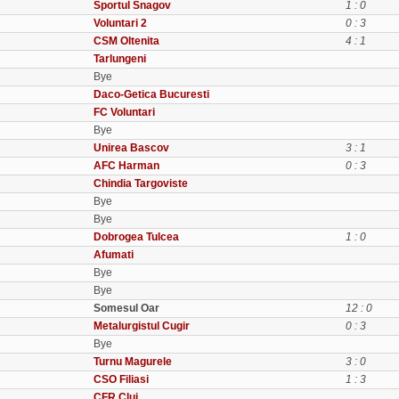
Sportul Snagov
1 : 0
Voluntari 2
0 : 3
CSM Oltenita
4 : 1
Tarlungeni
Bye
Daco-Getica Bucuresti
FC Voluntari
Bye
Unirea Bascov
3 : 1
AFC Harman
0 : 3
Chindia Targoviste
Bye
Bye
Dobrogea Tulcea
1 : 0
Afumati
Bye
Bye
Somesul Oar
12 : 0
Metalurgistul Cugir
0 : 3
Bye
Turnu Magurele
3 : 0
CSO Filiasi
1 : 3
CFR Cluj