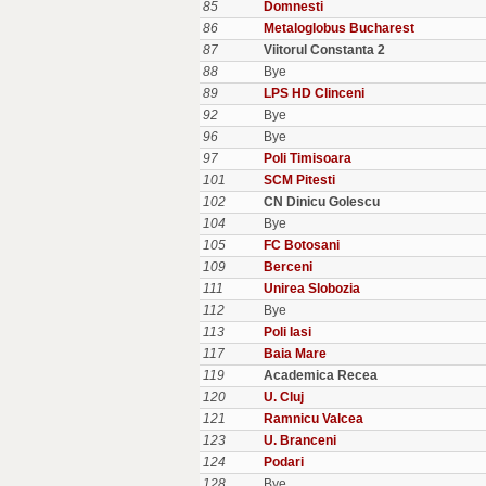
85
Domnesti
86
Metaloglobus Bucharest
87
Viitorul Constanta 2
88
Bye
89
LPS HD Clinceni
92
Bye
96
Bye
97
Poli Timisoara
101
SCM Pitesti
102
CN Dinicu Golescu
104
Bye
105
FC Botosani
109
Berceni
111
Unirea Slobozia
112
Bye
113
Poli Iasi
117
Baia Mare
119
Academica Recea
120
U. Cluj
121
Ramnicu Valcea
123
U. Branceni
124
Podari
128
Bye