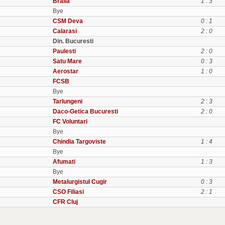
Braila
1 : 3
Bye
CSM Deva
0 : 1
Calarasi
2 : 0
Din. Bucuresti
Paulesti
2 : 0
Satu Mare
0 : 3
Aerostar
1 : 0
FCSB
Bye
Tarlungeni
2 : 3
Daco-Getica Bucuresti
2 : 0
FC Voluntari
Bye
Chindia Targoviste
1 : 4
Bye
Afumati
1 : 3
Bye
Metalurgistul Cugir
0 : 3
CSO Filiasi
2 : 1
CFR Cluj