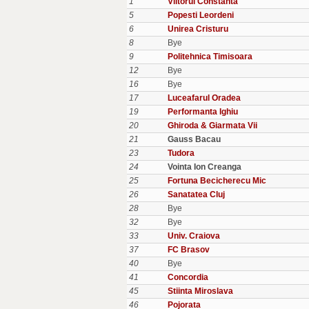
1
Viitorul Constanta
5
Popesti Leordeni
6
Unirea Cristuru
8
Bye
9
Politehnica Timisoara
12
Bye
16
Bye
17
Luceafarul Oradea
19
Performanta Ighiu
20
Ghiroda & Giarmata Vii
21
Gauss Bacau
23
Tudora
24
Vointa Ion Creanga
25
Fortuna Becicherecu Mic
26
Sanatatea Cluj
28
Bye
32
Bye
33
Univ. Craiova
37
FC Brasov
40
Bye
41
Concordia
45
Stiinta Miroslava
46
Pojorata