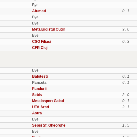
Bye
Afumati
0 : 1
Bye
Bye
Metalurgistul Cugir
9 : 0
Bye
CSO Filiasi
0 : 3
CFR Cluj
Bye
Balotesti
0 : 1
Pancota
6 : 1
Pandurii
Sebis
2 : 0
Metalosport Galati
0 : 1
UTA Arad
2 : 1
Astra
Bye
Sepsi Sf. Gheorghe
1 : 5
Bye