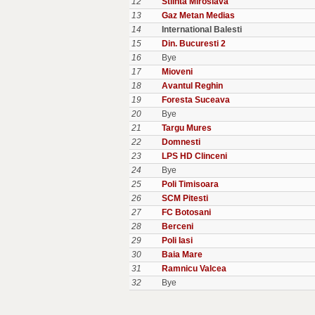
12
Stiinta Miroslava
13
Gaz Metan Medias
14
International Balesti
15
Din. Bucuresti 2
16
Bye
17
Mioveni
18
Avantul Reghin
19
Foresta Suceava
20
Bye
21
Targu Mures
22
Domnesti
23
LPS HD Clinceni
24
Bye
25
Poli Timisoara
26
SCM Pitesti
27
FC Botosani
28
Berceni
29
Poli Iasi
30
Baia Mare
31
Ramnicu Valcea
32
Bye