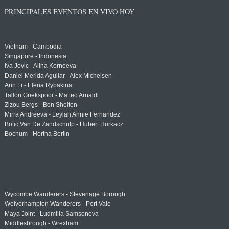
PRINCIPALES EVENTOS EN VIVO HOY
Vietnam - Cambodia
Singapore - Indonesia
Iva Jovic - Alina Korneeva
Daniel Merida Aguilar - Alex Michelsen
Ann Li - Elena Rybakina
Tallon Griekspoor - Matteo Arnaldi
Zizou Bergs - Ben Shelton
Mirra Andreeva - Leylah Annie Fernandez
Botic Van De Zandschulp - Hubert Hurkacz
Bochum - Hertha Berlin
Wycombe Wanderers - Stevenage Borough
Wolverhampton Wanderers - Port Vale
Maya Joint - Ludmilla Samsonova
Middlesbrough - Wrexham