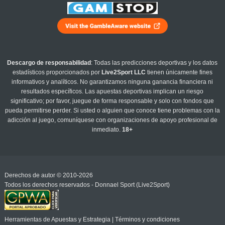
Descargo de responsabilidad
: Todas las predicciones deportivas y los datos
estadísticos proporcionados por
Live2Sport LLC
tienen únicamente fines
informativos y analíticos. No garantizamos ninguna ganancia financiera ni
resultados específicos. Las apuestas deportivas implican un riesgo
significativo; por favor, juegue de forma responsable y solo con fondos que
pueda permitirse perder. Si usted o alguien que conoce tiene problemas con la
adicción al juego, comuníquese con organizaciones de apoyo profesional de
inmediato.
18+
Derechos de autor © 2010-2026
Todos los derechos reservados - Donnael Sport (Live2Sport)
Herramientas de Apuestas y Estrategia
|
Términos y condiciones