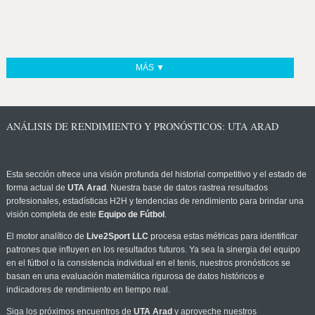
MÁS ▼
ANÁLISIS DE RENDIMIENTO Y PRONÓSTICOS: UTA ARAD
Esta sección ofrece una visión profunda del historial competitivo y el estado de
forma actual de
UTA Arad
. Nuestra base de datos rastrea resultados
profesionales, estadísticas H2H y tendencias de rendimiento para brindar una
visión completa de este
Equipo de Fútbol
.
El motor analítico de
Live2Sport LLC
procesa estas métricas para identificar
patrones que influyen en los resultados futuros. Ya sea la sinergia del equipo
en el fútbol o la consistencia individual en el tenis, nuestros pronósticos se
basan en una evaluación matemática rigurosa de datos históricos e
indicadores de rendimiento en tiempo real.
Siga los próximos encuentros de
UTA Arad
y aproveche nuestros