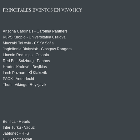
PRINCIPALES EVENTOS EN VIVO HOY
Arizona Cardinals - Carolina Panthers
KuPS Kuopio - Universitatea Craiova
Maccabi Tel Aviv - CSKA Sofia
Jagiellonia Białystok - Glasgow Rangers
Lincoln Red Imps - Omonia
Red Bull Salzburg - Paphos
Hradec Králové - Beşiktaş
Lech Poznań - KÍ Klaksvík
PAOK - Anderlecht
Thun - Vikingur Reykjavik
Benfica - Hearts
Inter Turku - Vaduz
Jablonec - RFS
HJK - Motherwell