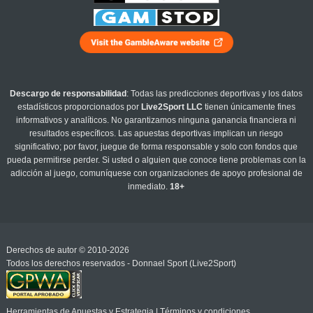
Descargo de responsabilidad
: Todas las predicciones deportivas y los datos
estadísticos proporcionados por
Live2Sport LLC
tienen únicamente fines
informativos y analíticos. No garantizamos ninguna ganancia financiera ni
resultados específicos. Las apuestas deportivas implican un riesgo
significativo; por favor, juegue de forma responsable y solo con fondos que
pueda permitirse perder. Si usted o alguien que conoce tiene problemas con la
adicción al juego, comuníquese con organizaciones de apoyo profesional de
inmediato.
18+
Derechos de autor © 2010-2026
Todos los derechos reservados - Donnael Sport (Live2Sport)
Herramientas de Apuestas y Estrategia
|
Términos y condiciones