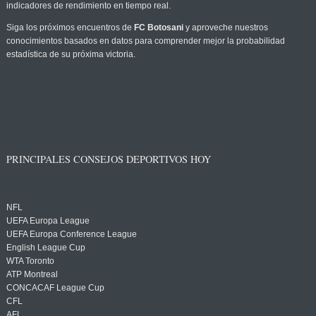
indicadores de rendimiento en tiempo real.
Siga los próximos encuentros de
FC Botosani
y aproveche nuestros
conocimientos basados en datos para comprender mejor la probabilidad
estadística de su próxima victoria.
PRINCIPALES CONSEJOS DEPORTIVOS HOY
NFL
UEFA Europa League
UEFA Europa Conference League
English League Cup
WTA Toronto
ATP Montreal
CONCACAF League Cup
CFL
AFL