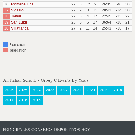
16
Montebelluna
27
6
12
9
26:35
-9
30
17
Vigasio
27
9
3
15
28:42
-14
30
18
Tamai
27
6
4
17
22:45
-23
22
19
San Luigi
28
5
6
17
36:64
-28
21
20
Villafranca
27
2
11
14
25:43
-18
17
Promotion
Relegation
All Italian Serie D - Group C Events By Years
2026
2025
2024
2023
2022
2021
2020
2019
2018
2017
2016
2015
PRINCIPALES CONSEJOS DEPORTIVOS HOY