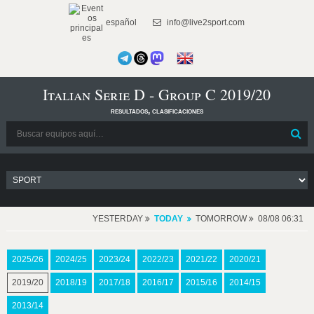
español
info@live2sport.com
Italian Serie D - Group C 2019/20
resultados, clasificaciones
YESTERDAY
TODAY
TOMORROW
08/08 06:31
2025/26
2024/25
2023/24
2022/23
2021/22
2020/21
2019/20
2018/19
2017/18
2016/17
2015/16
2014/15
2013/14