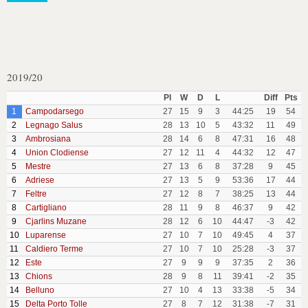
2019/20
Pl
W
D
L
Diff
Pts
1
Campodarsego
27
15
9
3
44:25
19
54
2
Legnago Salus
28
13
10
5
43:32
11
49
3
Ambrosiana
28
14
6
8
47:31
16
48
4
Union Clodiense
27
12
11
4
44:32
12
47
5
Mestre
27
13
6
8
37:28
9
45
6
Adriese
27
13
5
9
53:36
17
44
7
Feltre
27
12
8
7
38:25
13
44
8
Cartigliano
28
11
9
8
46:37
9
42
9
Cjarlins Muzane
28
12
6
10
44:47
-3
42
10
Luparense
27
10
7
10
49:45
4
37
11
Caldiero Terme
27
10
7
10
25:28
-3
37
12
Este
27
9
9
9
37:35
2
36
13
Chions
28
9
8
11
39:41
-2
35
14
Belluno
27
10
4
13
33:38
-5
34
15
Delta Porto Tolle
27
8
7
12
31:38
-7
31